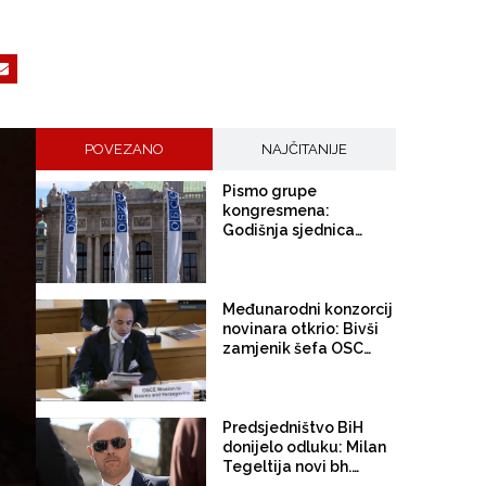
POVEZANO
NAJČITANIJE
Pismo grupe
kongresmena:
Godišnja sjednica
Parlamentarne
skupštine OSCE-a
treba biti održana u
SAD-u, a ne u Srbiji
Međunarodni konzorcij
novinara otkrio: Bivši
zamjenik šefa OSCE-a
u BiH Dmitry Iordanidi
bio je ruski špijun.
Moskva ga sada
namjerava prebaciti u
Predsjedništvo BiH
Beograd!
donijelo odluku: Milan
Tegeltija novi bh.