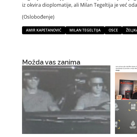
iz okvira dioplomatije, ali Milan Tegeltija je već o
(Oslobođenje)
AMIR KAPETANOVIĆ
MILAN TEGELTIJA
OSCE
ŽELJK
Možda vas zanima