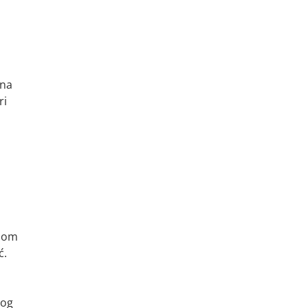
ana
ri
ijom
ć.
nog