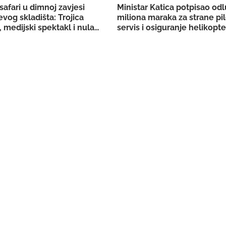
safari u dimnoj zavjesi
Ministar Katica potpisao od
vog skladišta: Trojica
miliona maraka za strane pil
 medijski spektakl i nula
servis i osiguranje helikop
ih dokaza
KS