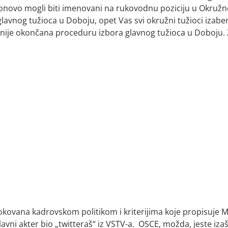
ponovo mogli biti imenovani na rukovodnu poziciju u Okruž
avnog tužioca u Doboju, opet Vas svi okružni tužioci izabe
k nije okončana proceduru izbora glavnog tužioca u Doboju.
okovana kadrovskom politikom i kriterijima koje propisuje M
glavni akter bio „twitteraš“ iz VSTV-a. OSCE, možda, jeste iza