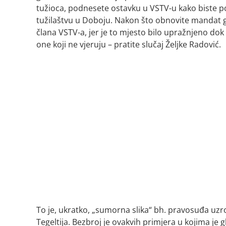
tužioca, podnesete ostavku u VSTV-u kako biste 
tužilaštvu u Doboju. Nakon što obnovite mandat gl
člana VSTV-a, jer je to mjesto bilo upražnjeno do
one koji ne vjeruju – pratite slučaj Željke Radović.
To je, ukratko, „sumorna slika“ bh. pravosuđa uzr
Tegeltija. Bezbroj je ovakvih primjera u kojima je 