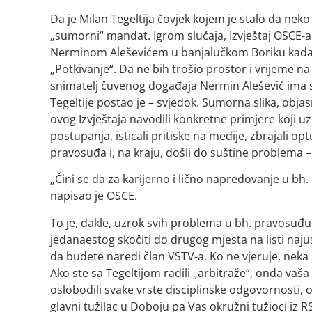
Da je Milan Tegeltija čovjek kojem je stalo da ne
„sumorni“ mandat. Igrom slučaja, Izvještaj OSCE-a 
Nerminom Aleševićem u banjalučkom Boriku kada j
„Potkivanje“. Da ne bih trošio prostor i vrijeme na
snimatelj čuvenog događaja Nermin Alešević ima st
Tegeltije postao je – svjedok. Sumorna slika, obja
ovog Izvještaja navodili konkretne primjere koji u
postupanja, isticali pritiske na medije, zbrajali op
pravosuđa i, na kraju, došli do suštine problema 
„Čini se da za karijerno i lično napredovanje u bh
napisao je OSCE.
To je, dakle, uzrok svih problema u bh. pravosuđu.
jedanaestog skočiti do drugog mjesta na listi naju
da budete naredi član VSTV-a. Ko ne vjeruje, neka
Ako ste sa Tegeltijom radili „arbitraže“, onda vaš
oslobodili svake vrste disciplinske odgovornosti, 
glavni tužilac u Doboju pa Vas okružni tužioci iz