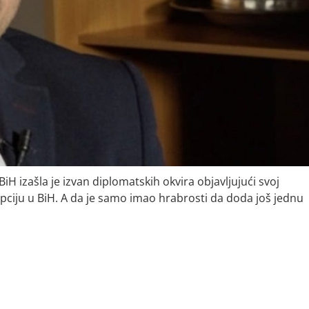
BiH izašla je izvan diplomatskih okvira objavljujući svoj
pciju u BiH. A da je samo imao hrabrosti da doda još jednu