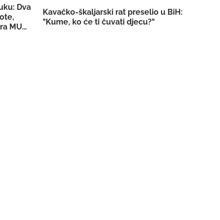
luku: Dva
Kavačko-škaljarski rat preselio u BiH:
ote,
"Kume, ko će ti čuvati djecu?"
tera MUP-a