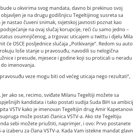
ko bude u okvirima svog mandata, davno bi prekinuo svoj
objavljen je na drugu godišnjicu Tegeltijinog susreta sa
e nastao čuveni snimak, svjetskoj javnosti poznat kao
 podsjećanje na ovaj slučaj korupcije, reći ću samo jedno –
atus osumnjičenog, a trgovac uticajem u twittu i djelu Mil
snit će OSCE posljednice slučaja „Potkivanje“. Redom su auto
zrokuju loše stanje u pravosuđu, navodili su nelogična
tužnice i presude, mjesece i godine koji su proticali u neradu
– do imenovanja.
. pravosuđu veze mogu biti od većeg uticaja nego rezultati“,
 Jer ako se, recimo, sviđate Milanu Tegeltiji možete sa
spješnijih kandidata i tako postati sudija Suda BiH sa ambic
 pita VSTV kako je imenovan Tegeltijin drug Amir Kapetanovi
a supruga može postati članica VSTV-a. Ako ste Tegeltiju
onda sebi možete priuštiti, naprimjer, i ovo: Prvo postanete
 RS-a izaberu za člana VSTV-a. Kada Vam istekne mandat glav