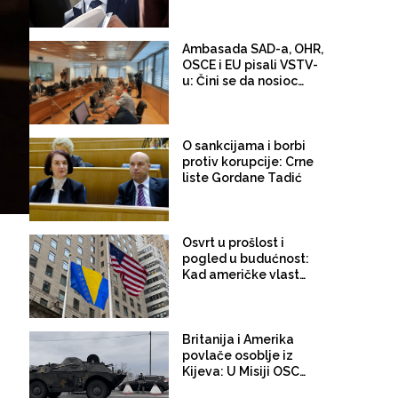
konzul u Rijeci!
Ambasada SAD-a, OHR,
OSCE i EU pisali VSTV-
u: Čini se da nosioce
pravosudnih funkcija
imenujete proizvoljno i
netransparentno!
O sankcijama i borbi
protiv korupcije: Crne
liste Gordane Tadić
Osvrt u prošlost i
pogled u budućnost:
Kad američke vlasti
uzimaju vaše tekstove
kao osnov za
stavljanje na crnu listu,
a kolege vas u
Britanija i Amerika
matičnoj državi
povlače osoblje iz
ismijavaju i vrijeđaju
Kijeva: U Misiji OSCE-a
u Ukrajini radi 59 bh.