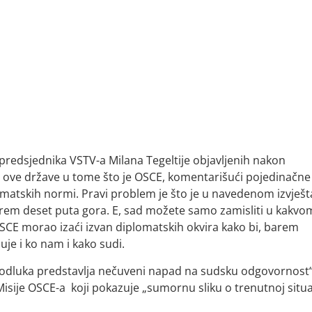
a predsjednika VSTV-a Milana Tegeltije objavljenih nakon
em ove države u tome što je OSCE, komentarišući pojedinačne
atskih normi. Pravi problem je što je u navedenom izvješt
e barem deset puta gora. E, sad možete samo zamisliti u kakvo
SCE morao izaći izvan diplomatskih okvira kako bi, barem
uje i ko nam i kako sudi.
, „odluka predstavlja nečuveni napad na sudsku odgovornost
isije OSCE-a koji pokazuje „sumornu sliku o trenutnoj situac