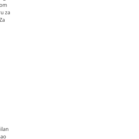
nom
ru za
 Za
ilan
šao