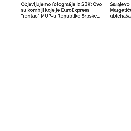
Objavljujemo fotografije iz SBK: Ovo
Sarajevo 
su kombiji koje je EuroExpress
Margetiće
"rentao" MUP-u Republike Srpske za
ublehaša,
akciju u Bugojnu!
konkretn