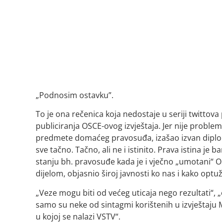
„Podnosim ostavku”.
To je ona rečenica koja nedostaje u seriji twittov
publiciranja OSCE-ovog izvještaja. Jer nije probl
predmete domaćeg pravosuđa, izašao izvan diplom
sve tačno. Tačno, ali ne i istinito. Prava istina j
stanju bh. pravosuđe kada je i vječno „umotani“ O
dijelom, objasnio široj javnosti ko nas i kako optuž
„Veze mogu biti od većeg uticaja nego rezultati“
samo su neke od sintagmi korištenih u izvještaju M
u kojoj se nalazi VSTV“.