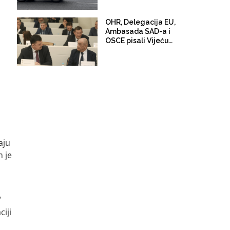
državljana, BiH ih ne
može pozvati kući
OHR, Delegacija EU,
Ambasada SAD-a i
OSCE pisali Vijeću
ministara BiH:
"Pozivamo vas da
obezbijedite novac za
provedbu izbora"
aju
m je
“
iji