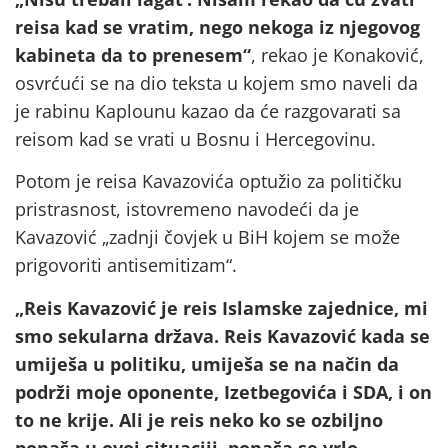
reisa kad se vratim, nego nekoga iz njegovog
kabineta da to prenesem“
, rekao je Konaković,
osvrćući se na dio teksta u kojem smo naveli da
je rabinu Kaplounu kazao da će razgovarati sa
reisom kad se vrati u Bosnu i Hercegovinu.
Potom je reisa Kavazovića optužio za političku
pristrasnost, istovremeno navodeći da je
Kavazović „zadnji čovjek u BiH kojem se može
prigovoriti antisemitizam“.
„Reis Kavazović je reis Islamske zajednice, mi
smo sekularna država. Reis Kavazović kada se
umiješa u politiku, umiješa se na način da
podrži moje oponente, Izetbegovića i SDA, i on
to ne krije. Ali je reis neko ko se ozbiljno
ponaša u ovoj situaciji, ponaša se vrlo