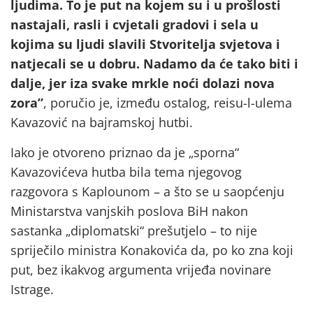
ljudima. To je put na kojem su i u prošlosti
nastajali, rasli i cvjetali gradovi i sela u
kojima su ljudi slavili Stvoritelja svjetova i
natjecali se u dobru. Nadamo da će tako biti i
dalje, jer iza svake mrkle noći dolazi nova
zora”
, poručio je, između ostalog, reisu-l-ulema
Kavazović na bajramskoj hutbi.
Iako je otvoreno priznao da je „sporna“
Kavazovićeva hutba bila tema njegovog
razgovora s Kaplounom – a što se u saopćenju
Ministarstva vanjskih poslova BiH nakon
sastanka „diplomatski“ prešutjelo – to nije
spriječilo ministra Konakovića da, po ko zna koji
put, bez ikakvog argumenta vrijeđa novinare
Istrage.