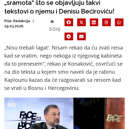
„sramota“ što se objavljuju takvi
tekstovi o njemu i Denisu Bećiroviću!
Piše:
Redakcija
29.03.2026.
5.519
„Nisu trebali lagat'. Nisam rekao da ću zvati reisa
kad se vratim, nego nekoga iz njegovog kabineta
da to prenesem“, rekao je Konaković, osvrćući se
na dio teksta u kojem smo naveli da je rabinu
Kaplounu kazao da će razgovarati sa reisom kad
se vrati u Bosnu i Hercegovinu.