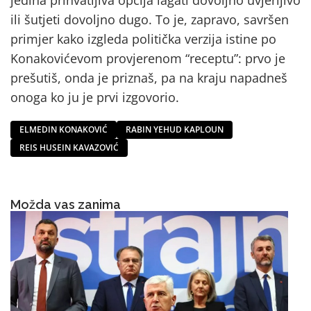
jedina prihvatljiva opcija lagati dovoljno uvjerljivo
ili šutjeti dovoljno dugo. To je, zapravo, savršen
primjer kako izgleda politička verzija istine po
Konakovićevom provjerenom “receptu”: prvo je
prešutiš, onda je priznaš, pa na kraju napadneš
onoga ko ju je prvi izgovorio.
ELMEDIN KONAKOVIĆ
RABIN YEHUD KAPLOUN
REIS HUSEIN KAVAZOVIĆ
Možda vas zanima