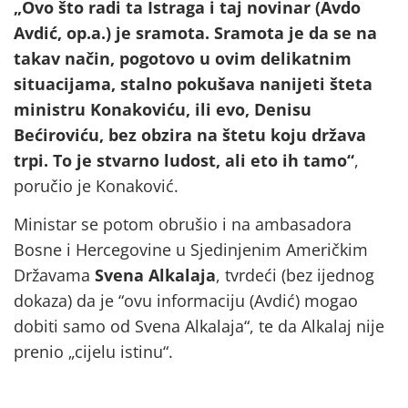
„Ovo što radi ta Istraga i taj novinar (Avdo
Avdić, op.a.) je sramota. Sramota je da se na
takav način, pogotovo u ovim delikatnim
situacijama, stalno pokušava nanijeti šteta
ministru Konakoviću, ili evo, Denisu
Bećiroviću, bez obzira na štetu koju država
trpi. To je stvarno ludost, ali eto ih tamo“
,
poručio je Konaković.
Ministar se potom obrušio i na ambasadora
Bosne i Hercegovine u Sjedinjenim Američkim
Državama
Svena Alkalaja
, tvrdeći (bez ijednog
dokaza) da je “ovu informaciju (Avdić) mogao
dobiti samo od Svena Alkalaja“, te da Alkalaj nije
prenio „cijelu istinu“.