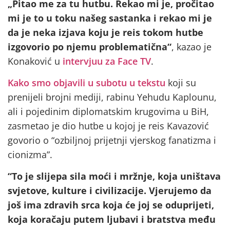
„Pitao me za tu hutbu. Rekao mi je, pročitao
mi je to u toku našeg sastanka i rekao mi je
da je neka izjava koju je reis tokom hutbe
izgovorio po njemu problematična“
, kazao je
Konaković u
intervjuu za Face TV
.
Kako smo objavili u subotu u tekstu
koji su
prenijeli brojni mediji, rabinu Yehudu Kaplounu,
ali i pojedinim diplomatskim krugovima u BiH,
zasmetao je dio hutbe u kojoj je reis Kavazović
govorio o “ozbiljnoj prijetnji vjerskog fanatizma i
cionizma”.
“To je slijepa sila moći i mržnje, koja uništava
svjetove, kulture i civilizacije. Vjerujemo da
još ima zdravih srca koja će joj se oduprijeti,
koja koračaju putem ljubavi i bratstva među