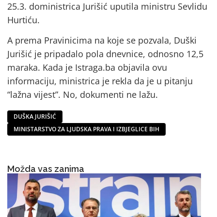
25.3. doministrica Jurišić uputila ministru Sevlidu
Hurtiću.
A prema Pravinicima na koje se pozvala, Duški
Jurišić je pripadalo pola dnevnice, odnosno 12,5
maraka. Kada je Istraga.ba objavila ovu
informaciju, ministrica je rekla da je u pitanju
“lažna vijest”. No, dokumenti ne lažu.
DUŠKA JURIŠIĆ
MINISTARSTVO ZA LJUDSKA PRAVA I IZBJEGLICE BIH
Možda vas zanima