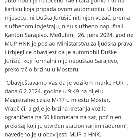
automobil je natočeno 146 litara goriva i to na
karticu koja pripada ovom automobilu. U tom
mjesecu, ni Duška Jurušić niti njen vozač, prema
službenom izvještaju, nisu službeno napuštali
Kanton Sarajevo. Međutim, 26. juna 2024. godine
MUP HNK je poslao Ministarstvu za ljudska prava
i izbjeglice obavijest da je automobil Duške
Jurišić, koji formalni nije napuštao Sarajevo,
prekoračio brzinu u Mostaru.
“Obavještavamo Vas da je vozilom marke FORT,
dana 6.2.2024. godine u 9:49 na dijelu
Magistralne ceste M-17 u mjestu Mostar,
Vrapčići, a gdje je brzina kretanja vozila
ograničena na 50 kilometara na sat, počinjen
prekršaj koji je utvrđen stacioniranim radarom”,
navedeno je u obavijesti MUP-a HNK.