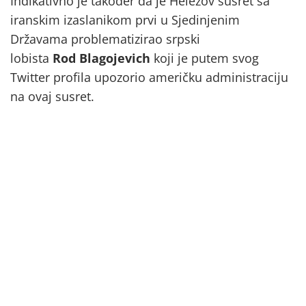
Indikativno je također da je Helezov susret sa
iranskim izaslanikom prvi u Sjedinjenim
Državama problematizirao srpski
lobista
Rod
Blagojevich
koji je putem svog
Twitter profila upozorio američku administraciju
na ovaj susret.