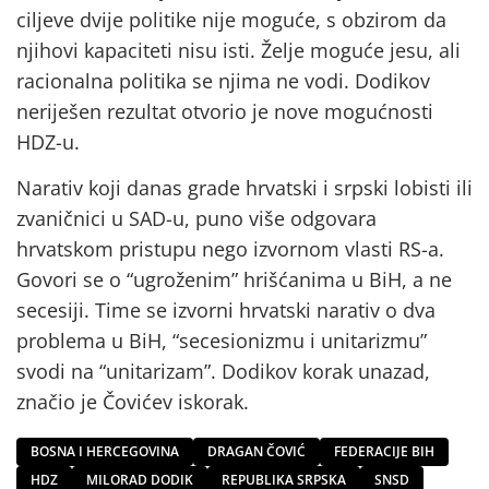
ciljeve dvije politike nije moguće, s obzirom da
njihovi kapaciteti nisu isti. Želje moguće jesu, ali
racionalna politika se njima ne vodi. Dodikov
neriješen rezultat otvorio je nove mogućnosti
HDZ-u.
Narativ koji danas grade hrvatski i srpski lobisti ili
zvaničnici u SAD-u, puno više odgovara
hrvatskom pristupu nego izvornom vlasti RS-a.
Govori se o “ugroženim” hrišćanima u BiH, a ne
secesiji. Time se izvorni hrvatski narativ o dva
problema u BiH, “secesionizmu i unitarizmu”
svodi na “unitarizam”. Dodikov korak unazad,
značio je Čovićev iskorak.
BOSNA I HERCEGOVINA
DRAGAN ČOVIĆ
FEDERACIJE BIH
HDZ
MILORAD DODIK
REPUBLIKA SRPSKA
SNSD