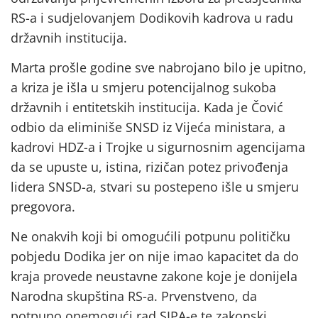
RS-a i sudjelovanjem Dodikovih kadrova u radu
državnih institucija.
Marta prošle godine sve nabrojano bilo je upitno,
a kriza je išla u smjeru potencijalnog sukoba
državnih i entitetskih institucija. Kada je Čović
odbio da eliminiše SNSD iz Vijeća ministara, a
kadrovi HDZ-a i Trojke u sigurnosnim agencijama
da se upuste u, istina, rizičan potez privođenja
lidera SNSD-a, stvari su postepeno išle u smjeru
pregovora.
Ne onakvih koji bi omogućili potpunu političku
pobjedu Dodika jer on nije imao kapacitet da do
kraja provede neustavne zakone koje je donijela
Narodna skupština RS-a. Prvenstveno, da
potpuno onemogući rad SIPA-e te zakonski