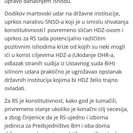
upravo današnjem ishodu.
Dodikov martovski udar na državne institucije,
uprkos narativu SNSD-a koji je u smislu shvatanja
konstitutivnosti1 povremeno sličan HDZ-ovom i
uprkos za RS tada potencijalno različitim
pozitivnim ishodima krize od kojih su neki mogli
ići u korist ciljevima HDZ-a (Ukidanje OHR-a,
odlazak stranih sudija iz Ustavnog suda BiH)
silinom udara praktično je ugrožavao opstanak
državnih institucija kojima bi HDZ želio trajno
ovladati.
Za RS je konstitutivnost, kako god je tumačili,
privremeno stanje ukoliko je konačni cilj secesija,
a zbog činjenice da je RS ujedno i izborna
jedinica za Predsjedništvo BiH i oba doma