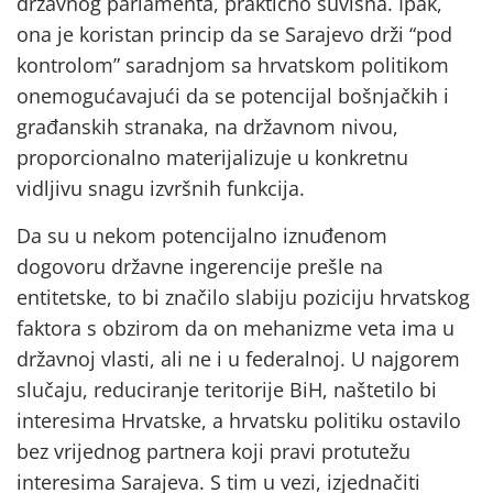
državnog parlamenta, praktično suvišna. Ipak,
ona je koristan princip da se Sarajevo drži “pod
kontrolom” saradnjom sa hrvatskom politikom
onemogućavajući da se potencijal bošnjačkih i
građanskih stranaka, na državnom nivou,
proporcionalno materijalizuje u konkretnu
vidljivu snagu izvršnih funkcija.
Da su u nekom potencijalno iznuđenom
dogovoru državne ingerencije prešle na
entitetske, to bi značilo slabiju poziciju hrvatskog
faktora s obzirom da on mehanizme veta ima u
državnoj vlasti, ali ne i u federalnoj. U najgorem
slučaju, reduciranje teritorije BiH, naštetilo bi
interesima Hrvatske, a hrvatsku politiku ostavilo
bez vrijednog partnera koji pravi protutežu
interesima Sarajeva. S tim u vezi, izjednačiti