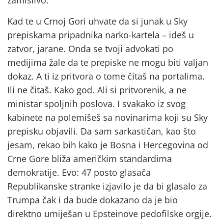
zamislivo.
Kad te u Crnoj Gori uhvate da si junak u Sky
prepiskama pripadnika narko-kartela – ideš u
zatvor, jarane. Onda se tvoji advokati po
medijima žale da te prepiske ne mogu biti valjan
dokaz. A ti iz pritvora o tome čitaš na portalima.
Ili ne čitaš. Kako god. Ali si pritvorenik, a ne
ministar spoljnih poslova. I svakako iz svog
kabinete na polemišeš sa novinarima koji su Sky
prepisku objavili. Da sam sarkastičan, kao što
jesam, rekao bih kako je Bosna i Hercegovina od
Crne Gore bliža američkim standardima
demokratije. Evo: 47 posto glasača
Republikanske stranke izjavilo je da bi glasalo za
Trumpa čak i da bude dokazano da je bio
direktno umiješan u Epsteinove pedofilske orgije.