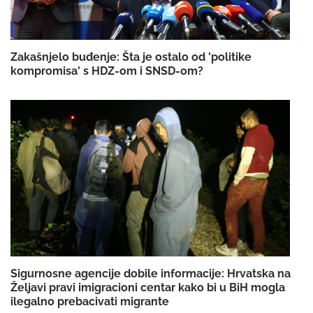
Zakašnjelo buđenje: Šta je ostalo od 'politike
kompromisa' s HDZ-om i SNSD-om?
Sigurnosne agencije dobile informacije: Hrvatska na
Željavi pravi imigracioni centar kako bi u BiH mogla
ilegalno prebacivati migrante