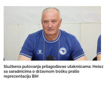
Službena putovanja prilagođavao utakmicama: Helez
sa saradnicima o državnom trošku pratio
reprezentaciju BiH