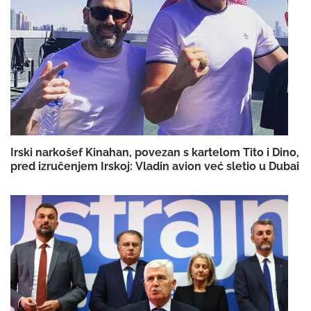
Irski narkošef Kinahan, povezan s kartelom Tito i Dino,
pred izručenjem Irskoj: Vladin avion već sletio u Dubai