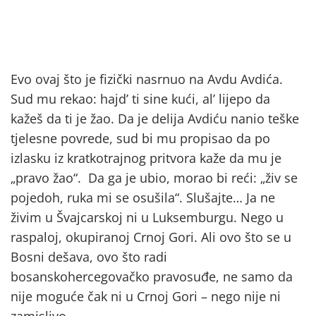
Evo ovaj što je fizički nasrnuo na Avdu Avdića.
Sud mu rekao: hajd’ ti sine kući, al’ lijepo da
kažeš da ti je žao. Da je delija Avdiću nanio teške
tjelesne povrede, sud bi mu propisao da po
izlasku iz kratkotrajnog pritvora kaže da mu je
„pravo žao“. Da ga je ubio, morao bi reći: „živ se
pojedoh, ruka mi se osušila“. Slušajte… Ja ne
živim u Švajcarskoj ni u Luksemburgu. Nego u
raspaloj, okupiranoj Crnoj Gori. Ali ovo što se u
Bosni dešava, ovo što radi
bosanskohercegovačko pravosuđe, ne samo da
nije moguće čak ni u Crnoj Gori – nego nije ni