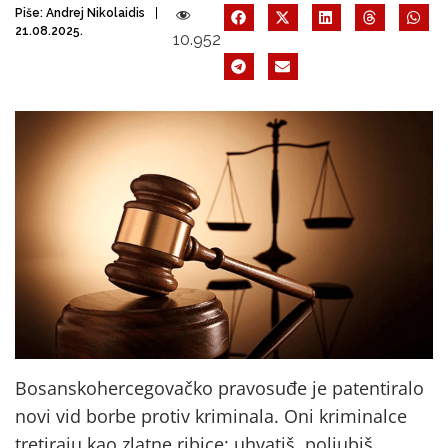
Piše:
Andrej Nikolaidis
21.08.2025.
10.952
Bosanskohercegovačko pravosuđe je patentiralo
novi vid borbe protiv kriminala. Oni kriminalce
tretiraju kao zlatne ribice: uhvatiš, poljubiš,