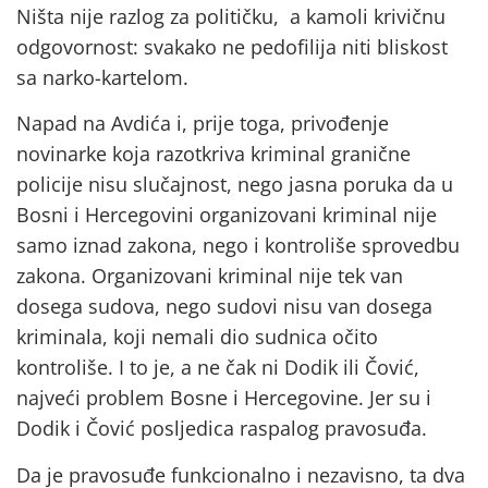
Ništa nije razlog za političku, a kamoli krivičnu
odgovornost: svakako ne pedofilija niti bliskost
sa narko-kartelom.
Napad na Avdića i, prije toga, privođenje
novinarke koja razotkriva kriminal granične
policije nisu slučajnost, nego jasna poruka da u
Bosni i Hercegovini organizovani kriminal nije
samo iznad zakona, nego i kontroliše sprovedbu
zakona. Organizovani kriminal nije tek van
dosega sudova, nego sudovi nisu van dosega
kriminala, koji nemali dio sudnica očito
kontroliše. I to je, a ne čak ni Dodik ili Čović,
najveći problem Bosne i Hercegovine. Jer su i
Dodik i Čović posljedica raspalog pravosuđa.
Da je pravosuđe funkcionalno i nezavisno, ta dva