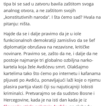
tipa bi se sad u zatvoru bavila zaštitom svoga
analnog otvora, a ne zaštitom svojih
„konstitutivnih naroda“. I šta ćemo sad? Hvala na
pitanju: ništa.
Hajde da se i dalje pravimo da je u iole
funkcionalnoh demokratiji zamislivo da se šef
diplomatije obrušava na nezavisne, kritičke
novinare. Pravimo se, zašto da ne, i dalje da ne
postoje najmanje tri globalno ozbiljna narko-
kartela koja žele Avdićevu smrt. Olakšajmo
kartelima tako što ćemo po internetu i kafanama
pljuvati po Avdiću, ponavljajući laži koje o njemu
plasira partija vlasti čiji su najuticajniji lobisti
kriminalci. Pretvarajmo se da sudstvo Bosne i
Hercegovine, kada je na isti dan kada je iz