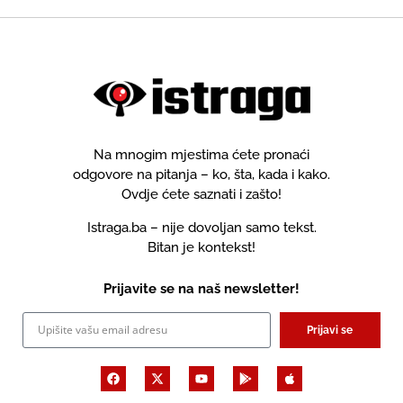
Na mnogim mjestima ćete pronaći
odgovore na pitanja – ko, šta, kada i kako.
Ovdje ćete saznati i zašto!
Istraga.ba – nije dovoljan samo tekst.
Bitan je kontekst!
Prijavite se na naš newsletter!
Prijavi se