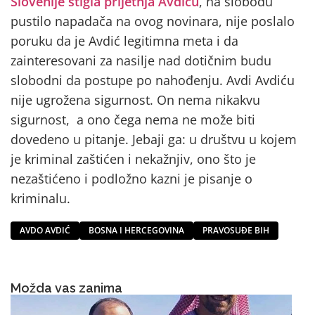
Slovenije stigla prijetnja Avdiću
, na slobodu
pustilo napadača na ovog novinara, nije poslalo
poruku da je Avdić legitimna meta i da
zainteresovani za nasilje nad dotičnim budu
slobodni da postupe po nahođenju. Avdi Avdiću
nije ugrožena sigurnost. On nema nikakvu
sigurnost, a ono čega nema ne može biti
dovedeno u pitanje. Jebaji ga: u društvu u kojem
je kriminal zaštićen i nekažnjiv, ono što je
nezaštićeno i podložno kazni je pisanje o
kriminalu.
AVDO AVDIĆ
BOSNA I HERCEGOVINA
PRAVOSUĐE BIH
Možda vas zanima