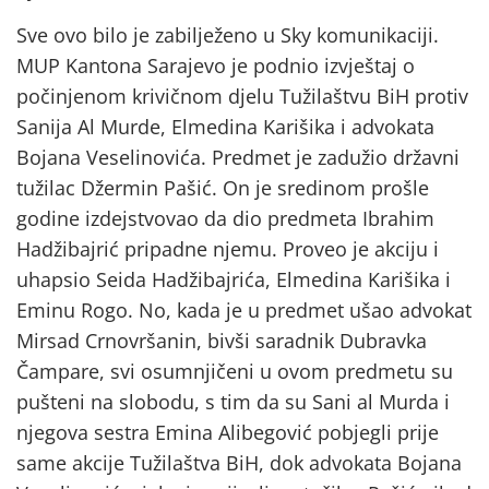
Sve ovo bilo je zabilježeno u Sky komunikaciji.
MUP Kantona Sarajevo je podnio izvještaj o
počinjenom krivičnom djelu Tužilaštvu BiH protiv
Sanija Al Murde, Elmedina Karišika i advokata
Bojana Veselinovića. Predmet je zadužio državni
tužilac Džermin Pašić. On je sredinom prošle
godine izdejstvovao da dio predmeta Ibrahim
Hadžibajrić pripadne njemu. Proveo je akciju i
uhapsio Seida Hadžibajrića, Elmedina Karišika i
Eminu Rogo. No, kada je u predmet ušao advokat
Mirsad Crnovršanin, bivši saradnik Dubravka
Čampare, svi osumnjičeni u ovom predmetu su
pušteni na slobodu, s tim da su Sani al Murda i
njegova sestra Emina Alibegović pobjegli prije
same akcije Tužilaštva BiH, dok advokata Bojana