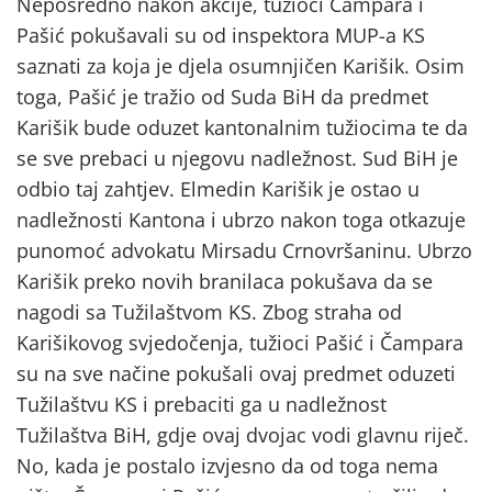
Neposredno nakon akcije, tužioci Čampara i
Pašić pokušavali su od inspektora MUP-a KS
saznati za koja je djela osumnjičen Karišik. Osim
toga, Pašić je tražio od Suda BiH da predmet
Karišik bude oduzet kantonalnim tužiocima te da
se sve prebaci u njegovu nadležnost. Sud BiH je
odbio taj zahtjev. Elmedin Karišik je ostao u
nadležnosti Kantona i ubrzo nakon toga otkazuje
punomoć advokatu Mirsadu Crnovršaninu. Ubrzo
Karišik preko novih branilaca pokušava da se
nagodi sa Tužilaštvom KS. Zbog straha od
Karišikovog svjedočenja, tužioci Pašić i Čampara
su na sve načine pokušali ovaj predmet oduzeti
Tužilaštvu KS i prebaciti ga u nadležnost
Tužilaštva BiH, gdje ovaj dvojac vodi glavnu riječ.
No, kada je postalo izvjesno da od toga nema