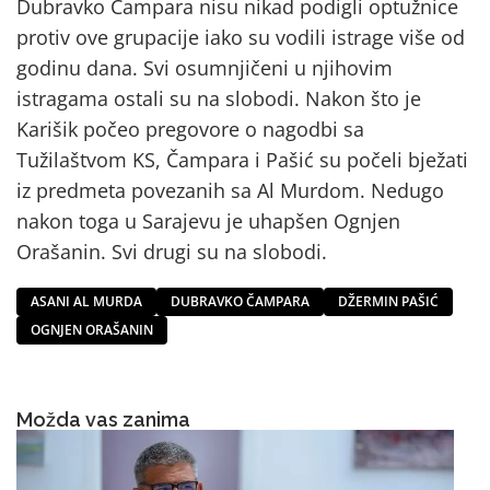
Dubravko Čampara nisu nikad podigli optužnice
protiv ove grupacije iako su vodili istrage više od
godinu dana. Svi osumnjičeni u njihovim
istragama ostali su na slobodi. Nakon što je
Karišik počeo pregovore o nagodbi sa
Tužilaštvom KS, Čampara i Pašić su počeli bježati
iz predmeta povezanih sa Al Murdom. Nedugo
nakon toga u Sarajevu je uhapšen Ognjen
Orašanin. Svi drugi su na slobodi.
ASANI AL MURDA
DUBRAVKO ČAMPARA
DŽERMIN PAŠIĆ
OGNJEN ORAŠANIN
Možda vas zanima