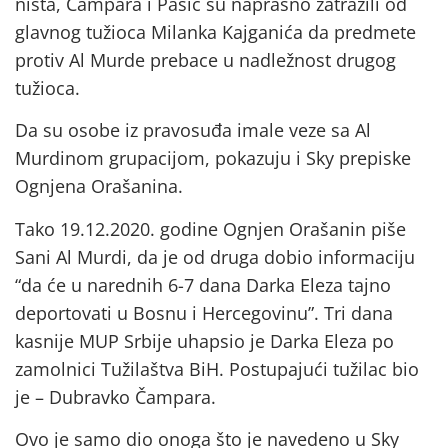
ništa, Čampara i Pašić su naprasno zatražili od
glavnog tužioca Milanka Kajganića da predmete
protiv Al Murde prebace u nadležnost drugog
tužioca.
Da su osobe iz pravosuđa imale veze sa Al
Murdinom grupacijom, pokazuju i Sky prepiske
Ognjena Orašanina.
Tako 19.12.2020. godine Ognjen Orašanin piše
Sani Al Murdi, da je od druga dobio informaciju
“da će u narednih 6-7 dana Darka Eleza tajno
deportovati u Bosnu i Hercegovinu”. Tri dana
kasnije MUP Srbije uhapsio je Darka Eleza po
zamolnici Tužilaštva BiH. Postupajući tužilac bio
je – Dubravko Čampara.
Ovo je samo dio onoga što je navedeno u Sky