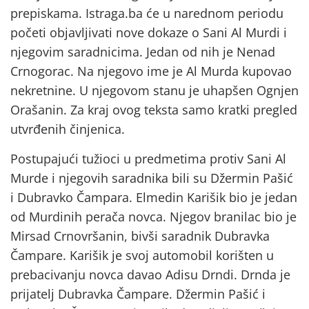
prepiskama. Istraga.ba će u narednom periodu
početi objavljivati nove dokaze o Sani Al Murdi i
njegovim saradnicima. Jedan od nih je Nenad
Crnogorac. Na njegovo ime je Al Murda kupovao
nekretnine. U njegovom stanu je uhapšen Ognjen
Orašanin. Za kraj ovog teksta samo kratki pregled
utvrđenih činjenica.
Postupajući tužioci u predmetima protiv Sani Al
Murde i njegovih saradnika bili su Džermin Pašić
i Dubravko Čampara. Elmedin Karišik bio je jedan
od Murdinih perača novca. Njegov branilac bio je
Mirsad Crnovršanin, bivši saradnik Dubravka
Čampare. Karišik je svoj automobil korišten u
prebacivanju novca davao Adisu Drndi. Drnda je
prijatelj Dubravka Čampare. Džermin Pašić i