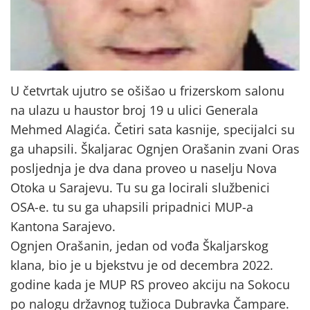
U četvrtak ujutro se ošišao u frizerskom salonu
na ulazu u haustor broj 19 u ulici Generala
Mehmed Alagića. Četiri sata kasnije, specijalci su
ga uhapsili. Škaljarac Ognjen Orašanin zvani Oras
posljednja je dva dana proveo u naselju Nova
Otoka u Sarajevu. Tu su ga locirali službenici
OSA-e. tu su ga uhapsili pripadnici MUP-a
Kantona Sarajevo.
Ognjen Orašanin, jedan od vođa Škaljarskog
klana, bio je u bjekstvu je od decembra 2022.
godine kada je MUP RS proveo akciju na Sokocu
po nalogu državnog tužioca Dubravka Čampare.