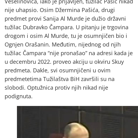
Veselinovića, iako je prijavljen, tužilac Pašić nikad
nije uhapsio. Osim Džermina Pašića, drugi
predmet provi Sanija Al Murde je dužio državni
tužilac Dubravko Čampara. U pitanju je trgovina
drogom i osim Al Murde, tu je osumnjičen bio i
Ognjen Orašanin. Međutim, nijednog od njih
tužilac Čampara “nije pronašao” na adresi kada je
u decembru 2022. proveo akciju u okviru Skuy
predmeta. Dakle, svi osumnjičeni u ovim
predmetetima Tužilaštva BiH završili su na
slobodi. Optužnica protiv njih nikad nije
podignuta.