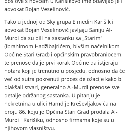
poslove s novcem u Karišikovo ime obavljao je i
advokat Bojan Veselinović.
Tako u jednoj od Sky grupa Elmedin Karišik i
advokat Bojan Veselinović javljaju Saniju Al-
Murdi da su bili na sastanku sa „Starim“
(Ibrahimom Hadžibajrićem, bivšim načelnikom
Općine Stari Grad) i općinskim pravobraniocem,
te prenose da je prvi korak Općine da istjeraju
notara koji je trenutno u posjedu, odnosno da će
već od sutra pokrenuti proces deložacije kako bi
olakšali stvari, generalno Al-Murdi prenose sve
detalje održanog sastanka. U pitanju je
nekretnina u ulici Hamdije Kreševljakovića na
broju 86, koju je Općina Stari Grad prodala Al-
Murdi i Karišiku, odnosno firmama koje su u
njihovom vlasništvu.