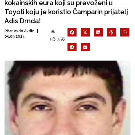
kokainskih eura koji su prevoženi u
Toyoti koju je koristio Čamparin prijatelj
Adis Drnda!
Piše:
Avdo Avdić
05.09.2024.
56.758