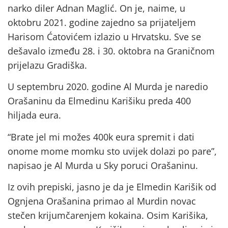
narko diler Adnan Maglić. On je, naime, u
oktobru 2021. godine zajedno sa prijateljem
Harisom Ćatovićem izlazio u Hrvatsku. Sve se
dešavalo između 28. i 30. oktobra na Graničnom
prijelazu Gradiška.
U septembru 2020. godine Al Murda je naredio
Orašaninu da Elmedinu Karišiku preda 400
hiljada eura.
“Brate jel mi možes 400k eura spremit i dati
onome mome momku sto uvijek dolazi po pare”,
napisao je Al Murda u Sky poruci Orašaninu.
Iz ovih prepiski, jasno je da je Elmedin Karišik od
Ognjena Orašanina primao al Murdin novac
stečen krijumčarenjem kokaina. Osim Karišika,