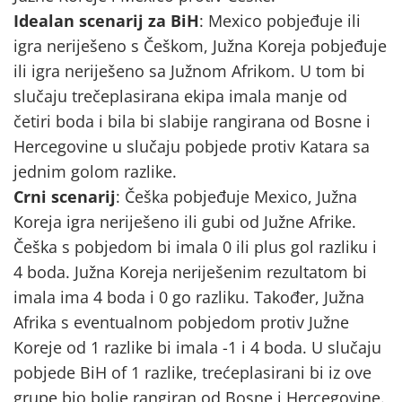
Idealan scenarij za BiH
: Mexico pobjeđuje ili
igra neriješeno s Češkom, Južna Koreja pobjeđuje
ili igra neriješeno sa Južnom Afrikom. U tom bi
slučaju trečeplasirana ekipa imala manje od
četiri boda i bila bi slabije rangirana od Bosne i
Hercegovine u slučaju pobjede protiv Katara sa
jednim golom razlike.
Crni scenarij
: Češka pobjeđuje Mexico, Južna
Koreja igra neriješeno ili gubi od Južne Afrike.
Češka s pobjedom bi imala 0 ili plus gol razliku i
4 boda. Južna Koreja neriješenim rezultatom bi
imala ima 4 boda i 0 go razliku. Također, Južna
Afrika s eventualnom pobjedom protiv Južne
Koreje od 1 razlike bi imala -1 i 4 boda. U slučaju
pobjede BiH of 1 razlike, trećeplasirani bi iz ove
grupe bio bolje rangiran od Bosne i Hercegovine.