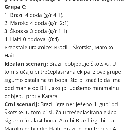
Grupa C:
1. Brazil 4 boda (g/r 4:1),
2. Maroko 4 boda (g/r 2:1)
3. Škotska 3 boda (g/r 1:1)
4. Haiti 0 bodova (0:4)
Preostale utakmice: Brazil – Škotska, Maroko-
Haiti.
Idealan scenarij:
Brazil pobjeđuje Škotsku. U
tom slučaju bi trećeplasirana ekipa iz ove grupe
sigurno ostala na tri boda, što bi značilo da ima
bod manje od BiH, ako joj upišemo minimalnu
pobjedu protiv Katara.
Crni scenarij:
Brazil igra neriješeno ili gubi od
Škotske. U tom bi slučaju trećeplasirana ekipa
sigurno imala 4 boda. Ako bi Brazil izgubio, a
Maroko pobijedio Haiti, Brazil bi bio treći sa 4