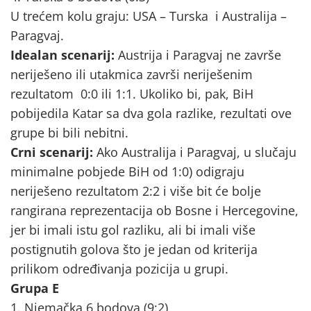
U trećem kolu graju: USA – Turska i Australija –
Paragvaj.
Idealan scenarij:
Austrija i Paragvaj ne završe
neriješeno ili utakmica završi neriješenim
rezultatom 0:0 ili 1:1. Ukoliko bi, pak, BiH
pobijedila Katar sa dva gola razlike, rezultati ove
grupe bi bili nebitni.
Crni scenarij:
Ako Australija i Paragvaj, u slučaju
minimalne pobjede BiH od 1:0) odigraju
neriješeno rezultatom 2:2 i više bit će bolje
rangirana reprezentacija ob Bosne i Hercegovine,
jer bi imali istu gol razliku, ali bi imali više
postignutih golova što je jedan od kriterija
prilikom određivanja pozicija u grupi.
Grupa E
1. Njemačka 6 bodova (9:2)