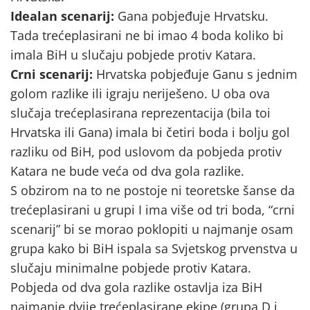
Idealan scenarij:
Gana pobjeđuje Hrvatsku.
Tada trećeplasirani ne bi imao 4 boda koliko bi
imala BiH u slučaju pobjede protiv Katara.
Crni scenarij:
Hrvatska pobjeđuje Ganu s jednim
golom razlike ili igraju neriješeno. U oba ova
slučaja trećeplasirana reprezentacija (bila toi
Hrvatska ili Gana) imala bi četiri boda i bolju gol
razliku od BiH, pod uslovom da pobjeda protiv
Katara ne bude veća od dva gola razlike.
S obzirom na to ne postoje ni teoretske šanse da
trećeplasirani u grupi I ima više od tri boda, “crni
scenarij” bi se morao poklopiti u najmanje osam
grupa kako bi BiH ispala sa Svjetskog prvenstva u
slučaju minimalne pobjede protiv Katara.
Pobjeda od dva gola razlike ostavlja iza BiH
najmanje dvije trećeplasirane ekipe (grupa D i