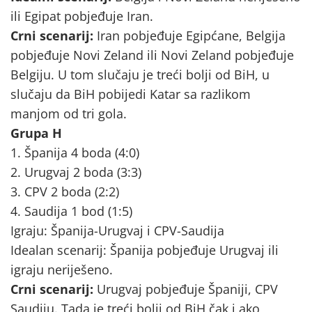
ili Egipat pobjeđuje Iran.
Crni scenarij:
Iran pobjeđuje Egipćane, Belgija
pobjeđuje Novi Zeland ili Novi Zeland pobjeđuje
Belgiju. U tom slučaju je treći bolji od BiH, u
slučaju da BiH pobijedi Katar sa razlikom
manjom od tri gola.
Grupa H
1. Španija 4 boda (4:0)
2. Urugvaj 2 boda (3:3)
3. CPV 2 boda (2:2)
4. Saudija 1 bod (1:5)
Igraju: Španija-Urugvaj i CPV-Saudija
Idealan scenarij: Španija pobjeđuje Urugvaj ili
igraju neriješeno.
Crni scenarij:
Urugvaj pobjeđuje Španiji, CPV
Saudiju. Tada je treći bolji od BiH čak i ako