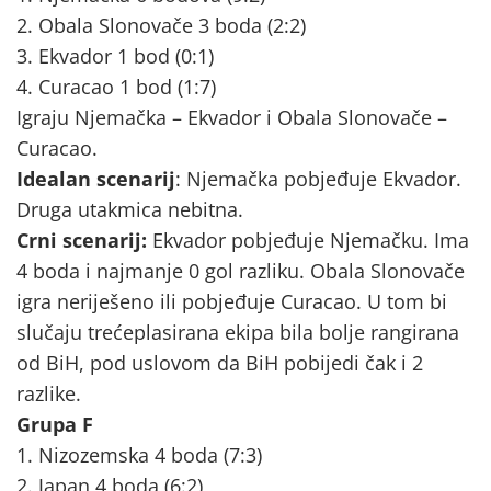
2. Obala Slonovače 3 boda (2:2)
3. Ekvador 1 bod (0:1)
4. Curacao 1 bod (1:7)
Igraju Njemačka – Ekvador i Obala Slonovače –
Curacao.
Idealan scenarij
: Njemačka pobjeđuje Ekvador.
Druga utakmica nebitna.
Crni scenarij:
Ekvador pobjeđuje Njemačku. Ima
4 boda i najmanje 0 gol razliku. Obala Slonovače
igra neriješeno ili pobjeđuje Curacao. U tom bi
slučaju trećeplasirana ekipa bila bolje rangirana
od BiH, pod uslovom da BiH pobijedi čak i 2
razlike.
Grupa F
1. Nizozemska 4 boda (7:3)
2. Japan 4 boda (6:2)