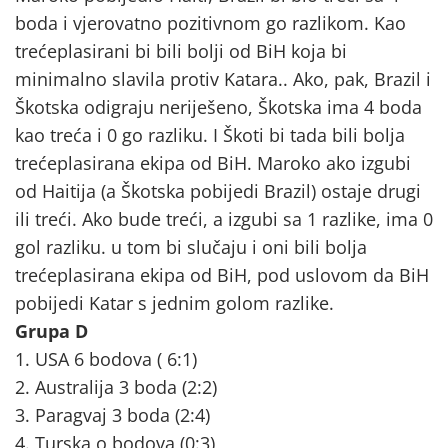
boda i vjerovatno pozitivnom go razlikom. Kao
trećeplasirani bi bili bolji od BiH koja bi
minimalno slavila protiv Katara.. Ako, pak, Brazil i
Škotska odigraju neriješeno, Škotska ima 4 boda
kao treća i 0 go razliku. I Škoti bi tada bili bolja
trećeplasirana ekipa od BiH. Maroko ako izgubi
od Haitija (a Škotska pobijedi Brazil) ostaje drugi
ili treći. Ako bude treći, a izgubi sa 1 razlike, ima 0
gol razliku. u tom bi slučaju i oni bili bolja
trećeplasirana ekipa od BiH, pod uslovom da BiH
pobijedi Katar s jednim golom razlike.
Grupa D
1. USA 6 bodova ( 6:1)
2. Australija 3 boda (2:2)
3. Paragvaj 3 boda (2:4)
4. Turska o bodova (0:3)