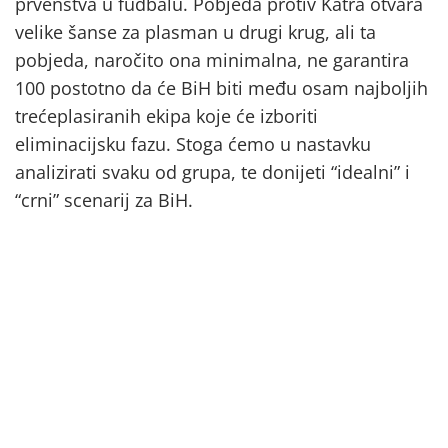
prvenstva u fudbalu. Pobjeda protiv Katra otvara
velike šanse za plasman u drugi krug, ali ta
pobjeda, naročito ona minimalna, ne garantira
100 postotno da će BiH biti među osam najboljih
trećeplasiranih ekipa koje će izboriti
eliminacijsku fazu. Stoga ćemo u nastavku
analizirati svaku od grupa, te donijeti “idealni” i
“crni” scenarij za BiH.