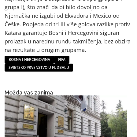
grupa I), što znači da bi bilo dovoljno da
Njemačka ne izgubi od Ekvadora i Mexico od
Češke. Pobjeda od tri ili više golova razlike protiv
Katara garantuje Bosni i Hercegovini siguran
prolazak u narednu rundu takmičenja, bez obzira
na rezultate u drugim grupama.
BOSNA I HERCEGOVINA
FIFA
SVJETSKO PRVENSTVO U FUDBALU
Možda vas zanima