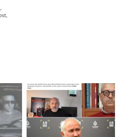
,
ost,