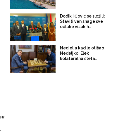
Dodik i Čović se složili:
Staviti van snage sve
odluke visokih
predstavnika
Nedjelja kad je otišao
Nedeljko: Elek
kolateralna šteta
sukoba Vučić-Dodik!
 sa
u