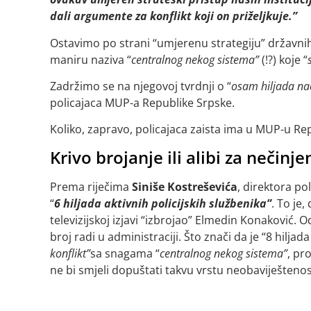
dali argumente za konflikt koji on priželjkuje.”
Ostavimo po strani “umjerenu strategiju” državnih
maniru naziva “
centralnog nekog sistema”
(!?) koje “
Zadržimo se na njegovoj tvrdnji o “
osam hiljada nao
policajaca MUP-a Republike Srpske.
Koliko, zapravo, policajaca zaista ima u MUP-u Rep
Krivo brojanje ili alibi za nečinje
Prema riječima
Siniše Kostreševića
, direktora po
“
6 hiljada aktivnih policijskih službenika”
. To je,
televizijskoj izjavi “izbrojao” Elmedin Konaković. O
broj radi u administraciji. Što znači da je “8 hilja
konflikt”
sa snagama “
centralnog nekog sistema”
, pr
ne bi smjeli dopuštati takvu vrstu neobaviještenos