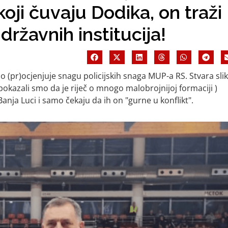
koji čuvaju Dodika, on traži
državnih institucija!
 (pr)ocjenjuje snagu policijskih snaga MUP-a RS. Stvara sli
 pokazali smo da je riječ o mnogo malobrojnijoj formaciji )
anja Luci i samo čekaju da ih on "gurne u konflikt".