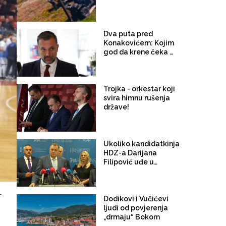
iz RS upala u
Federaciju. Kretali se
kvadovima i pješke po
šumi oko Bugojna.
Dva puta pred
Specijalci MUP-a SBK-
Konakovićem: Kojim
a ih otjerali iz Kantona!
god da krene čeka ga
"režim"
Trojka - orkestar koji
svira himnu rušenja
države!
Ukoliko kandidatkinja
HDZ-a Darijana
Filipović uđe u
Predsjedništvo BiH
Dodik sigurno ostaje u
Vijeću ministara
-
Dodikovi i Vučićevi
ljudi od povjerenja
„drmaju“ Bokom