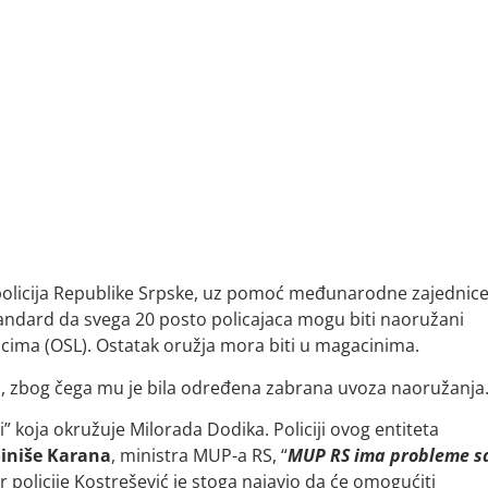
e policija Republike Srpske, uz pomoć međunarodne zajednic
tandard da svega 20 posto policajaca mogu biti naoružani
licima (OSL). Ostatak oružja mora biti u magacinima.
, zbog čega mu je bila određena zabrana uvoza naoružanja
li” koja okružuje Milorada Dodika. Policiji ovog entiteta
iniše Karana
, ministra MUP-a RS, “
MUP RS ima probleme s
or policije Kostrešević je stoga najavio da će omogućiti