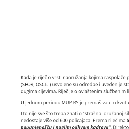
Kada je riječ o vrsti naoružanja kojima raspolaž
(SFOR, OSCE..) usvojene su odredbe i uveden je s
dugima cijevima. Riječ je o ovlaštenim službenim 
U jednom periodu MUP RS je premašivao tu kvotu
I to nije sve što treba znati o “strašnoj oružanoj si
nedostaje više od 600 policajaca. Prema riječima
S
popunjenošču i naglim odlivom kadrova”
. Direkt