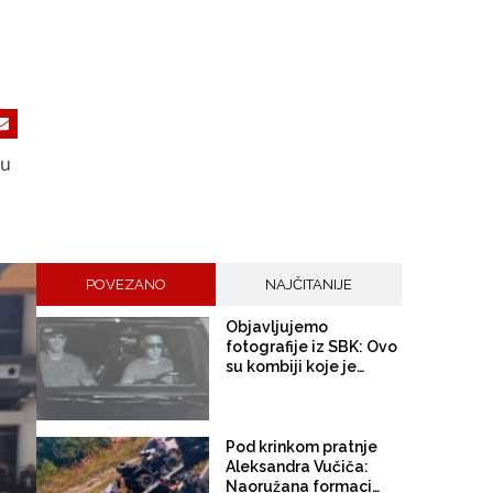
ku
POVEZANO
NAJČITANIJE
Objavljujemo
fotografije iz SBK: Ovo
su kombiji koje je
EuroExpress "rentao"
MUP-u Republike
Srpske za akciju u
Bugojnu!
Pod krinkom pratnje
Aleksandra Vučiča:
Naoružana formacija