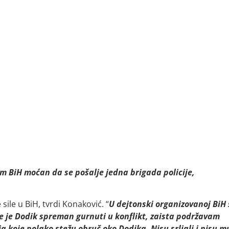
tem BiH moćan da se pošalje jedna brigada policije,
 sile u BiH, tvrdi Konaković. “
U dejtonski organizovanoj BiH
e je Dodik spreman gurnuti u konflikt, zaista podržavam
a koje polako stežu obruč oko Dodika. Nisu srljali i nisu m