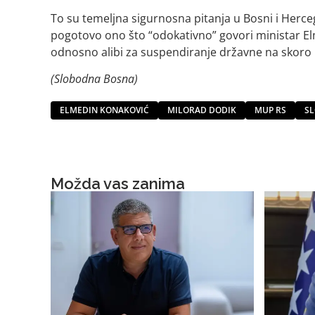
To su temeljna sigurnosna pitanja u Bosni i Hercego
pogotovo ono što “odokativno” govori ministar El
odnosno alibi za suspendiranje državne na skoro po
(Slobodna Bosna)
ELMEDIN KONAKOVIĆ
MILORAD DODIK
MUP RS
S
Možda vas zanima