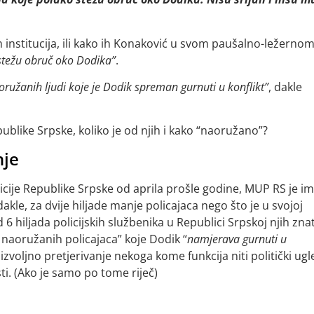
 institucija, ili kako ih Konaković u svom paušalno-ležerno
stežu obruč oko Dodika”
.
ružanih ljudi koje je Dodik spreman gurnuti u konflikt”
, dakle
ublike Srpske, koliko je od njih i kako “naoružano”?
nje
licije Republike Srpske od aprila prošle godine, MUP RS je i
 dakle, za dvije hiljade manje policajaca nego što je u svojoj
d 6 hiljada policijskih službenika u Republici Srpskoj njih zna
da naoružanih policajaca” koje Dodik “
namjerava gurnuti u
oizvoljno pretjerivanje nekoga kome funkcija niti politički ugl
ti. (Ako je samo po tome riječ)