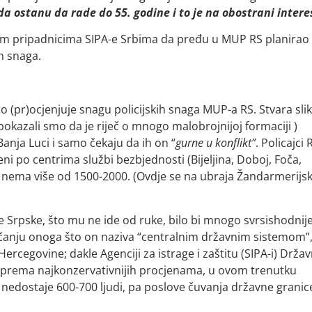
da ostanu da rade do 55. godine i to je na obostrani intere
om pripadnicima SIPA-e Srbima da pređu u MUP RS planirao
ih snaga.
 (pr)ocjenjuje snagu policijskih snaga MUP-a RS. Stvara sli
 pokazali smo da je riječ o mnogo malobrojnijoj formaciji )
anja Luci i samo čekaju da ih on “
gurne u konflikt”
. Policajci 
i po centrima službi bezbjednosti (Bijeljina, Doboj, Foča,
a nema više od 1500-2000. (Ovdje se na ubraja Žandarmerijs
 Srpske, što mu ne ide od ruke, bilo bi mnogo svrsishodnije
ačanju onoga što on naziva “centralnim državnim sistemom”
rcegovine; dakle Agenciji za istrage i zaštitu (SIPA-i) Držav
a, prema najkonzervativnijih procjenama, u ovom trenutku
 nedostaje 600-700 ljudi, pa poslove čuvanja državne granic