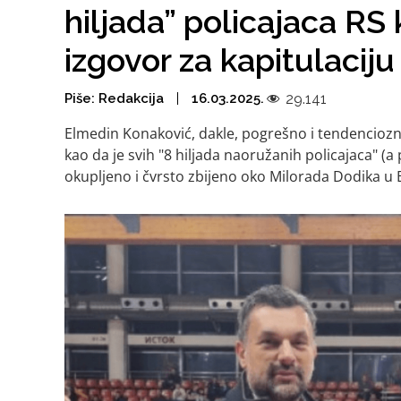
hiljada” policajaca RS 
izgovor za kapitulaciju 
Piše:
Redakcija
16.03.2025.
29.141
Elmedin Konaković, dakle, pogrešno i tendenciozno
kao da je svih "8 hiljada naoružanih policajaca" (a
okupljeno i čvrsto zbijeno oko Milorada Dodika u B