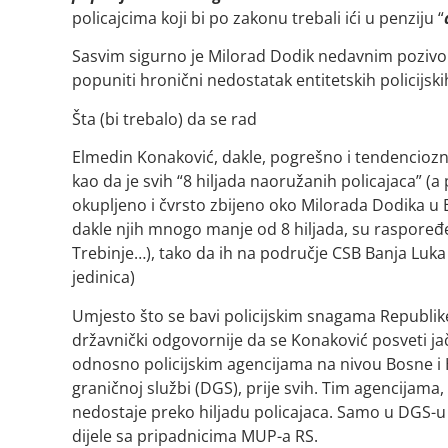
policajcima koji bi po zakonu trebali ići u penziju “
Sasvim sigurno je Milorad Dodik nedavnim poziv
popuniti hronični nedostatak entitetskih policijsk
Šta (bi trebalo) da se rad
Elmedin Konaković, dakle, pogrešno i tendenciozno
kao da je svih “8 hiljada naoružanih policajaca” (a
okupljeno i čvrsto zbijeno oko Milorada Dodika u B
dakle njih mnogo manje od 8 hiljada, su raspoređen
Trebinje…), tako da ih na područje CSB Banja Luk
jedinica)
Umjesto što se bavi policijskim snagama Republike
državnički odgovornije da se Konaković posveti j
odnosno policijskim agencijama na nivou Bosne i He
graničnoj službi (DGS), prije svih. Tim agencijam
nedostaje preko hiljadu policajaca. Samo u DGS-u
dijele sa pripadnicima MUP-a RS.