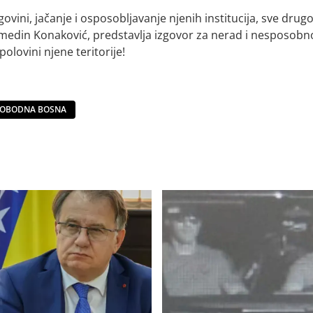
vini, jačanje i osposobljavanje njenih institucija, sve drugo
medin Konaković, predstavlja izgovor za nerad i nesposobn
lovini njene teritorije!
LOBODNA BOSNA