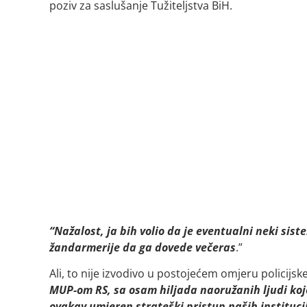
poziv za saslušanje Tužiteljstva BiH.
“Nažalost, ja bih volio da je eventualni neki sis
žandarmerije da ga dovede večeras
.”
Ali, to nije izvodivo u postojećem omjeru policijske
MUP-om RS, sa osam hiljada naoružanih ljudi koj
ovakav umjeren strateški pristup naših institucij