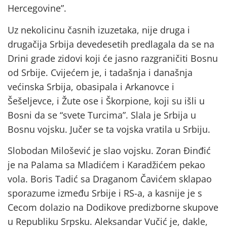
Hercegovine”.
Uz nekolicinu časnih izuzetaka, nije druga i
drugačija Srbija devedesetih predlagala da se na
Drini grade zidovi koji će jasno razgraničiti Bosnu
od Srbije. Cvijećem je, i tadašnja i današnja
većinska Srbija, obasipala i Arkanovce i
Šešeljevce, i Žute ose i Škorpione, koji su išli u
Bosni da se “svete Turcima”. Slala je Srbija u
Bosnu vojsku. Jučer se ta vojska vratila u Srbiju.
Slobodan Milošević je slao vojsku. Zoran Đinđić
je na Palama sa Mladićem i Karadžićem pekao
vola. Boris Tadić sa Draganom Čavićem sklapao
sporazume između Srbije i RS-a, a kasnije je s
Cecom dolazio na Dodikove predizborne skupove
u Republiku Srpsku. Aleksandar Vučić je, dakle,