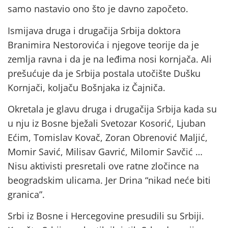
samo nastavio ono što je davno započeto.
Ismijava druga i drugačija Srbija doktora
Branimira Nestorovića i njegove teorije da je
zemlja ravna i da je na leđima nosi kornjača. Ali
prešućuje da je Srbija postala utočište Dušku
Kornjači, koljaču Bošnjaka iz Čajniča.
Okretala je glavu druga i drugačija Srbija kada su
u nju iz Bosne bježali Svetozar Kosorić, Ljuban
Ećim, Tomislav Kovač, Zoran Obrenović Maljić,
Momir Savić, Milisav Gavrić, Milomir Savčić …
Nisu aktivisti presretali ove ratne zločince na
beogradskim ulicama. Jer Drina “nikad neće biti
granica”.
Srbi iz Bosne i Hercegovine presudili su Srbiji.