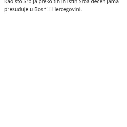
Kao što Srbija preko tih ih istih Srba decenijama
presuđuje u Bosni i Hercegovini.