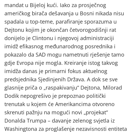
mandat u Bijeloj kući. Iako za prosječnog
američkog birača dešavanja u Bosni nikada nisu
spadala u top-teme, parafiranje sporazuma u
Dejtonu kojim je okončan četvorogodišnji rat
donijelo je Clintonu i njegovoj administraciji
imidž efikasnog međunarodnog posrednika i
pokazalo da SAD mogu nametnuti rješenje tamo
gdje Evropa nije mogla. Kreiranje istog takvog
imidža danas je primarni fokus aktuelnog
predsjednika Sjedinjenih Država. A dok se sve
glasnije priča o „raspakivanju“ Dejtona, Milorad
Dodik nepogrešivo je prepoznao politički
trenutak u kojem će Amerikancima otvoreno
skrenuti pažnju na mogući novi „projekat“
Donalda Trumpa – davanje zelenog svjetla iz
Washingtona za proglašenje nezavisnosti entiteta