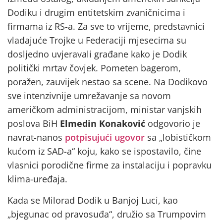
Dodiku i drugim entitetskim zvaničnicima i
firmama iz RS-a. Za sve to vrijeme, predstavnici
vladajuće Trojke u Federaciji mjesecima su
dosljedno uvjeravali građane kako je Dodik
politički mrtav čovjek. Pometen bagerom,
poražen, zauvijek nestao sa scene. Na Dodikovo
sve intenzivnije umrežavanje sa novom
američkom administracijom, ministar vanjskih
poslova BiH
Elmedin Konaković
odgovorio je
navrat-nanos
potpisujući ugovor
sa „lobističkom
kućom iz SAD-a“ koju, kako se ispostavilo, čine
vlasnici porodične firme za instalaciju i popravku
klima-uređaja.
Kada se Milorad Dodik u Banjoj Luci, kao
„bjegunac od pravosuđa“, družio sa Trumpovim