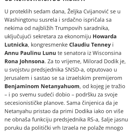
U proteklih sedam dana, Željka Cvijanović se u
Washingtonu susrela i srdačno ispričala sa
nekima od najbližih Trumpovih saradnika,
uključujući sekretara za ekonomiju
Howarda
Lutnicka
, kongresmenke
Claudiu Tenney
i
Annu Paulinu Lunu
te senatora iz Wisconsina
Rona Johnsona
. Za to vrijeme, Milorad Dodik je,
u svojstvu predsjednika SNSD-a, otputovao u
Jerusalem i sastao se sa izraelskim premijerom
Benjaminom Netanyahuom
, od kojeg je tražio
– i po svemu sudeći dobio – podršku za svoje
secesionističke planove. Sama činjenica da je
Netanyahu pristao da primi Dodika iako on više
ne obnaša funkciju predsjednika RS-a, šalje jasnu
poruku da politički vrh Izraela ne polaže mnogo