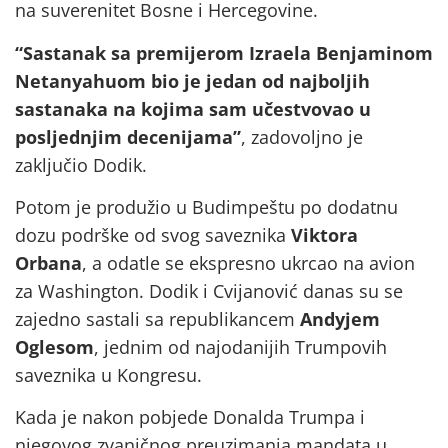
na suverenitet Bosne i Hercegovine.
“Sastanak sa premijerom Izraela Benjaminom
Netanyahuom bio je jedan od najboljih
sastanaka na kojima sam učestvovao u
posljednjim decenijama”
, zadovoljno je
zaključio Dodik.
Potom je produžio u Budimpeštu po dodatnu
dozu podrške od svog saveznika
Viktora
Orbana
, a odatle se ekspresno ukrcao na avion
za Washington. Dodik i Cvijanović danas su se
zajedno sastali sa republikancem
Andyjem
Oglesom
, jednim od najodanijih Trumpovih
saveznika u Kongresu.
Kada je nakon pobjede Donalda Trumpa i
njegovog zvaničnog preuzimanja mandata u