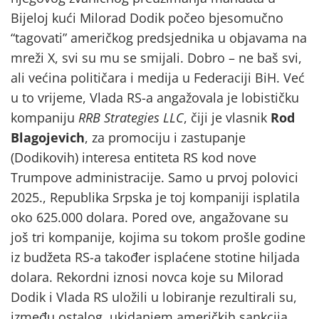
Bijeloj kući Milorad Dodik počeo bjesomučno
“tagovati” američkog predsjednika u objavama na
mreži X, svi su mu se smijali. Dobro – ne baš svi,
ali većina političara i medija u Federaciji BiH. Već
u to vrijeme, Vlada RS-a angažovala je lobističku
kompaniju
RRB Strategies LLC
, čiji je vlasnik
Rod
Blagojevich
, za promociju i zastupanje
(Dodikovih) interesa entiteta RS kod nove
Trumpove administracije. Samo u prvoj polovici
2025., Republika Srpska je toj kompaniji isplatila
oko 625.000 dolara. Pored ove, angažovane su
još tri kompanije, kojima su tokom prošle godine
iz budžeta RS-a također isplaćene stotine hiljada
dolara. Rekordni iznosi novca koje su Milorad
Dodik i Vlada RS uložili u lobiranje rezultirali su,
između ostalog, ukidanjem američkih sankcija