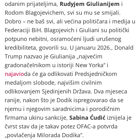
odanim prijateljima,
Rudyjem Giulianijem
i
Rodom Blagojevichem, svi su mu se smijali.
Dobro – ne baš svi, ali većina političara i medija u
Federaciji BiH. Blagojevich i Giuliani su politički
potpuno nebitni, osramoćeni ljudi urušenog
kredibiliteta, govorili su. U januaru 2026., Donald
Trump nazvao je Giulianija „najvećim
gradonačelnikom u istoriji New Yorka“ i
najavio
da će ga odlikovati Predsjedničkom
medaljom slobode, najvišim civilnim
odlikovanjem Sjedinjenih Država. Dva mjeseca
ranije, nakon što je Dodik ispregovarao da se
njemu i njegovim saradnicima i porodičnim
firmama ukinu sankcije,
Sabina Ćudić
iznijela je
čvrst stav da je takav potez OFAC-a potvrda
„povlačenja Milorada Dodika“.