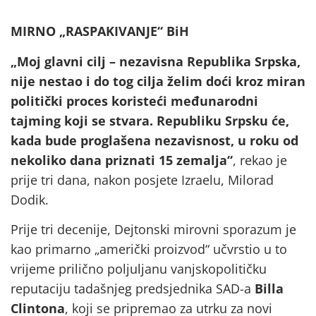
MIRNO „RASPAKIVANJE“ BiH
„Moj glavni cilj – nezavisna Republika Srpska,
nije nestao i do tog cilja želim doći kroz miran
politički proces koristeći međunarodni
tajming koji se stvara. Republiku Srpsku će,
kada bude proglašena nezavisnost, u roku od
nekoliko dana priznati 15 zemalja“
, rekao je
prije tri dana, nakon posjete Izraelu, Milorad
Dodik.
Prije tri decenije, Dejtonski mirovni sporazum je
kao primarno „američki proizvod“ učvrstio u to
vrijeme prilično poljuljanu vanjskopolitičku
reputaciju tadašnjeg predsjednika SAD-a
Billa
Clintona
, koji se pripremao za utrku za novi