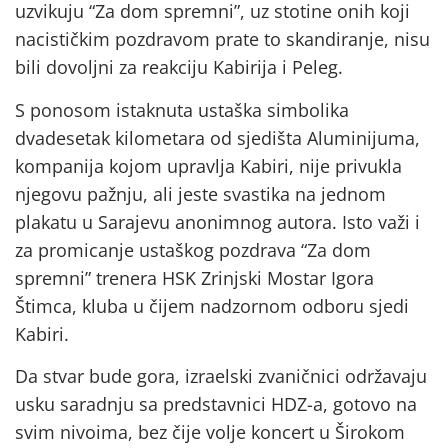
uzvikuju “Za dom spremni”, uz stotine onih koji
nacističkim pozdravom prate to skandiranje, nisu
bili dovoljni za reakciju Kabirija i Peleg.
S ponosom istaknuta ustaška simbolika
dvadesetak kilometara od sjedišta Aluminijuma,
kompanija kojom upravlja Kabiri, nije privukla
njegovu pažnju, ali jeste svastika na jednom
plakatu u Sarajevu anonimnog autora. Isto važi i
za promicanje ustaškog pozdrava “Za dom
spremni” trenera HSK Zrinjski Mostar Igora
Štimca, kluba u čijem nadzornom odboru sjedi
Kabiri.
Da stvar bude gora, izraelski zvaničnici održavaju
usku saradnju sa predstavnici HDZ-a, gotovo na
svim nivoima, bez čije volje koncert u Širokom