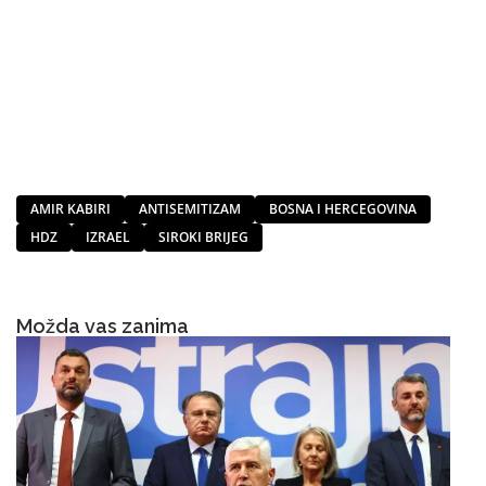
AMIR KABIRI
ANTISEMITIZAM
BOSNA I HERCEGOVINA
HDZ
IZRAEL
SIROKI BRIJEG
Možda vas zanima