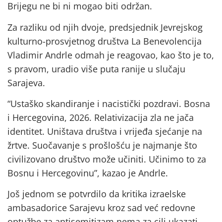
Brijegu ne bi ni mogao biti održan.
Za razliku od njih dvoje, predsjednik Jevrejskog
kulturno-prosvjetnog društva La Benevolencija
Vladimir Andrle odmah je reagovao, kao što je to,
s pravom, uradio više puta ranije u slučaju
Sarajeva.
“Ustaško skandiranje i nacistički pozdravi. Bosna
i Hercegovina, 2026. Relativizacija zla ne jača
identitet. Uništava društva i vrijeđa sjećanje na
žrtve. Suočavanje s prošlošću je najmanje što
civilizovano društvo može učiniti. Učinimo to za
Bosnu i Hercegovinu”, kazao je Andrle.
Još jednom se potvrdilo da kritika izraelske
ambasadorice Sarajevu kroz sad već redovne
optužbe za antisemitizam nema za cilj ukazati