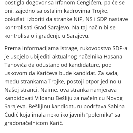
postigla dogovor sa Irfanom Čengićem, pa će se
oni, zajedno sa ostalim kadrovima Trojke,
pokušati izboriti da stranke NiP, NS i SDP nastave
kontrolisati Grad Sarajevo. Na taj način bi se
kontrolisalo i građenje u Sarajevu.
Prema informacijama Istrage, rukovodstvo SDP-a
je uspjelo ubijediti aktualnog načelnika Hasana
Tanovića da odustane od kandidature, pod
uskovom da Karićeva bude kandidat. Za sada,
među strankama Trojke, postoji otpor jedino u
Našoj stranci. Naime, ova stranka namjerava
kandidovati Vildanu Bešliju za načelnicu Novog
Sarajeva. Bešlijinu kandidaturu podržava Sabina
Ćudić koja imala nekoliko javnih “polemika” sa
gradonačelnicom Karić.