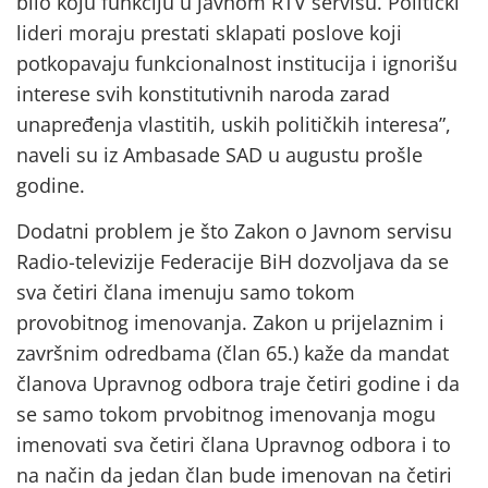
bilo koju funkciju u javnom RTV servisu. Politički
lideri moraju prestati sklapati poslove koji
potkopavaju funkcionalnost institucija i ignorišu
interese svih konstitutivnih naroda zarad
unapređenja vlastitih, uskih političkih interesa”,
naveli su iz Ambasade SAD u augustu prošle
godine.
Dodatni problem je što Zakon o Javnom servisu
Radio-televizije Federacije BiH dozvoljava da se
sva četiri člana imenuju samo tokom
provobitnog imenovanja. Zakon u prijelaznim i
završnim odredbama (član 65.) kaže da mandat
članova Upravnog odbora traje četiri godine i da
se samo tokom prvobitnog imenovanja mogu
imenovati sva četiri člana Upravnog odbora i to
na način da jedan član bude imenovan na četiri