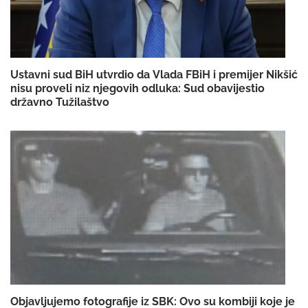
Ustavni sud BiH utvrdio da Vlada FBiH i premijer Nikšić
nisu proveli niz njegovih odluka: Sud obavijestio
državno Tužilaštvo
Objavljujemo fotografije iz SBK: Ovo su kombiji koje je