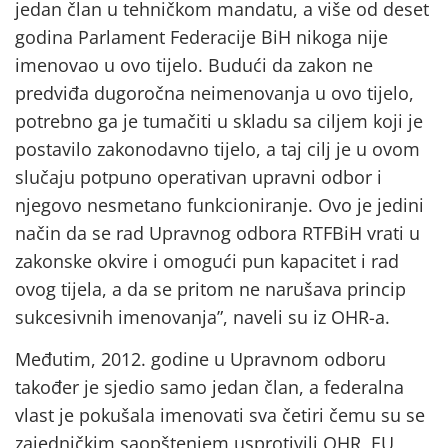
jedan član u tehničkom mandatu, a više od deset
godina Parlament Federacije BiH nikoga nije
imenovao u ovo tijelo. Budući da zakon ne
predviđa dugoročna neimenovanja u ovo tijelo,
potrebno ga je tumačiti u skladu sa ciljem koji je
postavilo zakonodavno tijelo, a taj cilj je u ovom
slučaju potpuno operativan upravni odbor i
njegovo nesmetano funkcioniranje. Ovo je jedini
način da se rad Upravnog odbora RTFBiH vrati u
zakonske okvire i omogući pun kapacitet i rad
ovog tijela, a da se pritom ne narušava princip
sukcesivnih imenovanja”, naveli su iz OHR-a.
Međutim, 2012. godine u Upravnom odboru
također je sjedio samo jedan član, a federalna
vlast je pokušala imenovati sva četiri čemu su se
zajedničkim saopštenjem usprotivili OHR, EU