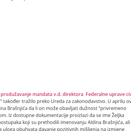
i
produžavanje mandata v.d. direktora Federalne uprave civ
će” također tražilo preko Ureda za zakonodavstvo. U aprilu o
ina Brašnjića da li on može obavljati dužnost “privremeno
onom. Iz dostupne dokumentacije proizlazi da se ime Željka
ostupaka koji su prethodili imenovanju Aldina Brašnjića, ali 
va uloga obuhvata davanje pozitivnih mišljenja na izmjene