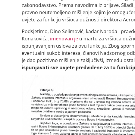
zakonodavstvo. Prema navodima iz prijave, Silađi j
pravno neutemeljeno mišljenje kojim je omoguće
uvjete za funkciju vršioca dužnosti direktora Aer
Podsjetimo, Dino Selimović, kadar Naroda i pravde 
Konakovića,
imenovan je
u martu za vršioca dužn
ispunjavanjem uslova za ovu funkciju. Zbog sporni
eventualni sukob interesa, članovi Nadzornog od
je dao pozitivno mišljenje zaključivši, između ostal
ispunjavati sve uvjete predviđene za tu funkcij