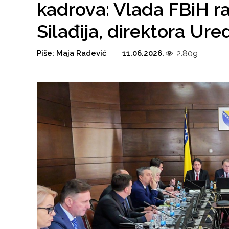
kadrova: Vlada FBiH ra
Silađija, direktora Ur
Piše:
Maja Radević
11.06.2026.
2.809