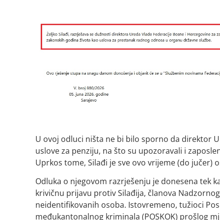
U ovoj odluci ništa ne bi bilo sporno da direktor
uslove za penziju, na što su upozoravali i zaposle
Uprkos tome, Silađi je sve ovo vrijeme (do jučer) o
Odluka o njegovom razrješenju je donesena tek 
krivičnu prijavu protiv Silađija, članova Nadzorno
neidentifikovanih osoba. Istovremeno, tužioci Pos
međukantonalnog kriminala (POSKOK) prošlog mj