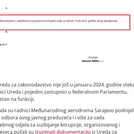
 Ureda za zakonodavstvo nije još u januaru 2024. godine stek
nici Ureda i pojedini zastupnici u federalnom Parlamentu.
stao na funkciji.
kada su radnici Međunarodnog aerodroma Sarajevo podnijel
g odbora ovog javnog preduzeća i i više za sada
ebnog odjela za suzbijanje korupcije, organizovanog i
eseca počeli su
izuzimati dokumentaciju
iz Ureda za