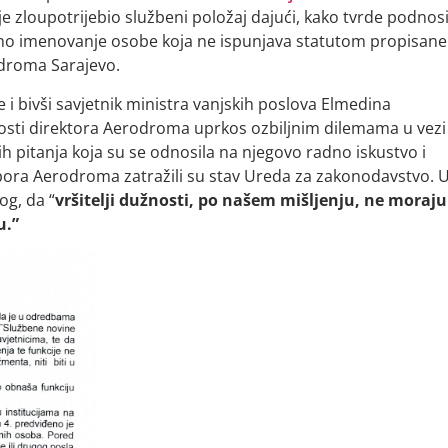
e zloupotrijebio službeni položaj dajući, kako tvrde podnosi
no imenovanje osobe koja ne ispunjava statutom propisane
odroma Sarajevo.
i bivši savjetnik ministra vanjskih poslova Elmedina
osti direktora Aerodroma uprkos ozbiljnim dilemama u vezi
h pitanja koja su se odnosila na njegovo radno iskustvo i
bora Aerodroma zatražili su stav Ureda za zakonodavstvo. 
og, da “
vršitelji dužnosti, po našem mišljenju, ne moraju
u.”