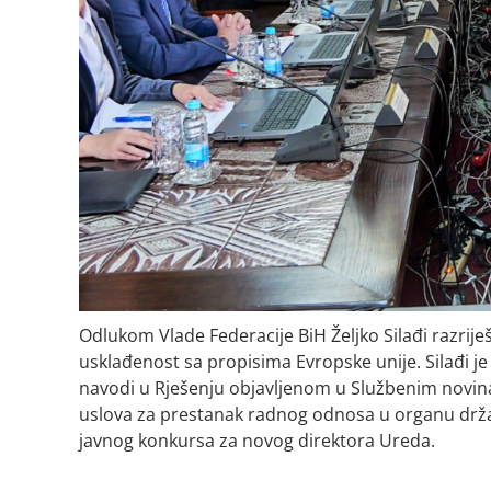
Odlukom Vlade Federacije BiH Željko Silađi razrij
usklađenost sa propisima Evropske unije. Silađi je
navodi u Rješenju objavljenom u Službenim novina
uslova za prestanak radnog odnosa u organu drža
javnog konkursa za novog direktora Ureda.