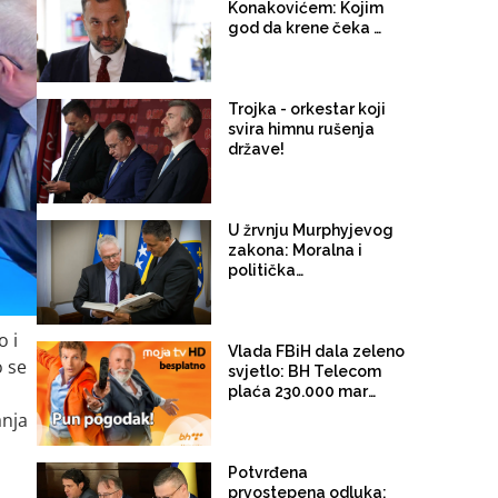
Konakovićem: Kojim
god da krene čeka ga
"režim"
Trojka - orkestar koji
svira himnu rušenja
države!
U žrvnju Murphyjevog
zakona: Moralna i
politička
dezintegracija Trojke
o i
Vlada FBiH dala zeleno
o se
svjetlo: BH Telecom
plaća 230.000 maraka
za reklame na
anja
koncertima Dine
Merlina
Potvrđena
prvostepena odluka: