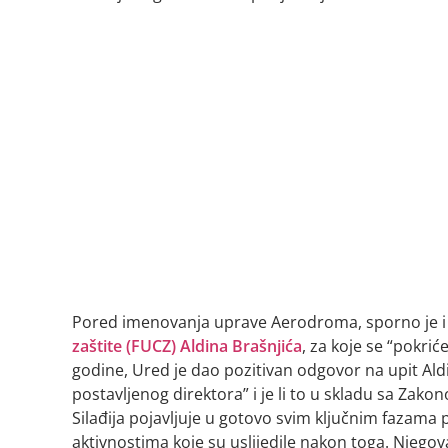
Pored imenovanja uprave Aerodroma, sporno je 
zaštite (FUCZ) Aldina Brašnjića
, za koje se “pokri
godine, Ured je dao pozitivan odgovor na upit Ald
postavljenog direktora” i je li to u skladu sa Zak
Silađija pojavljuje u gotovo svim ključnim fazama p
aktivnostima koje su uslijedile nakon toga. Njego