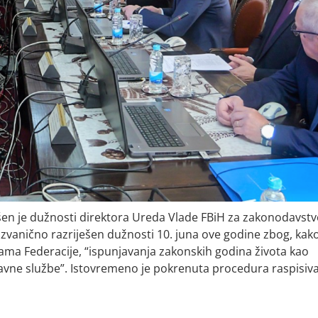
ešen je dužnosti direktora Ureda Vlade FBiH za zakonodavstv
 zvanično razriješen dužnosti 10. juna ove godine zbog, kak
ma Federacije, “ispunjavanja zakonskih godina života kao
vne službe”. Istovremeno je pokrenuta procedura raspisiv