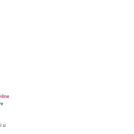
ilne
ve
i u