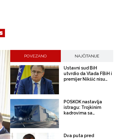
POVEZANO
NAJČITANIJE
Ustavni sud BiH
utvrdio da Vlada FBiH i
premijer Nikšić nisu
proveli niz njegovih
odluka: Sud
obavijestio državno
Tužilaštvo
POSKOK nastavlja
istragu: Trojkinim
kadrovima sa
Aerodroma Sarajevo
produžene mjere
zabrane
Dva puta pred