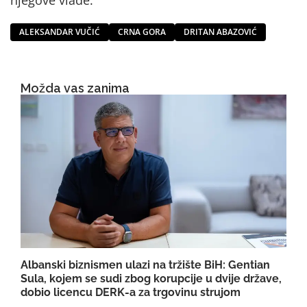
njegove vlade.
ALEKSANDAR VUČIĆ
CRNA GORA
DRITAN ABAZOVIĆ
Možda vas zanima
Albanski biznismen ulazi na tržište BiH: Gentian
Sula, kojem se sudi zbog korupcije u dvije države,
dobio licencu DERK-a za trgovinu strujom