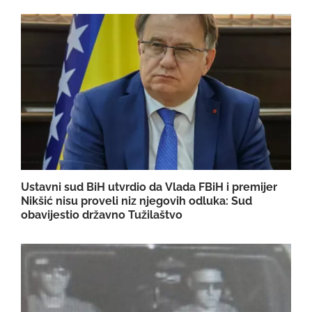
Ustavni sud BiH utvrdio da Vlada FBiH i premijer
Nikšić nisu proveli niz njegovih odluka: Sud
obavijestio državno Tužilaštvo