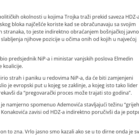
olitičkih okolnosti u kojima Trojka traži prekid saveza HDZ-a
tskog bloka najčešće koriste kad se obračunavaju sa svojim
h stranaka, to jeste indirektno obraćanjem bošnjačkoj javno
slabljenja njihove pozicije u očima onih od kojih u najvećoj
 bio predsjednik NiP-a i ministar vanjskih poslova Elmedin
 koalicije.
rio strah i paniku u redovima NiP-a, da će biti zamjenjeni
e evropski put u kojeg se zaklinje, a kojeg isto tako lider
rekavši da “pregovarački proces može trajati sto godina”.
 je namjerno spomenuo Ademovića stavljajući težinu “grije
ak Konakovića zavisi od HDZ-a indirektno poručivši da je pot
n to zna. Vrlo jasno smo kazali ako se u to dirne onda je s