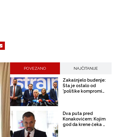
POVEZANO
NAJČITANIJE
Zakašnjelo buđenje:
Šta je ostalo od
'politike kompromisa' s
HDZ-om i SNSD-om?
Dva puta pred
Konakovićem: Kojim
god da krene čeka ga
"režim"