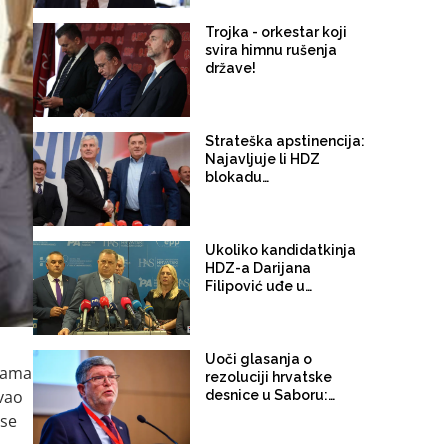
Trojka - orkestar koji
svira himnu rušenja
države!
Strateška apstinencija:
Najavljuje li HDZ
blokadu
Predsjedništva BiH
ukoliko Darijana
Filipović pobjedi na
izborima?
Ukoliko kandidatkinja
HDZ-a Darijana
Filipović uđe u
Predsjedništvo BiH
Dodik sigurno ostaje u
Vijeću ministara
Uoči glasanja o
ijama
rezoluciji hrvatske
vao
desnice u Saboru:
Nakon etničkog
 se
predstavljanja i