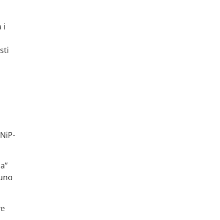
 i
sti
 NiP-
ha”
puno
ve