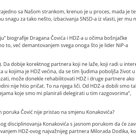
 zajedno sa Našom strankom, krenuo je u proces, mada je t
 snagu za tako nešto, izbacivanja SNSD-a iz vlasti, jer mu n
ju” biografije Dragana Čovića i HDZ-a u očima bošnjačke
mo to, već demantovanjem svega onoga što je lider NiP-a
. Da dobije korektnog partnera koji ne laže, koji radi u inte
a u kojima je HDZ većina, da se tim ljudima poboljša život u
kazati, može donekle rehabilitovati HDZ i druge partnere ako
edini nije htio pričat. To na njega liči. Od HDZ-a dobili smo t
ejama koje smo mi planirali delegirati u tim razgovorima”,
vih poruka Čović nije pristao na smjenu Konakovića?
nog disciplinovanja Konakovića s jasnom porukom da će zavr
bacivanjem HDZ-ovog najvažnijeg partnera Milorada Dodika, k