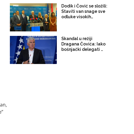
federalizma, hoće li
SDP i Možemo
Dodik i Čović se složili:
progutati i
Staviti van snage sve
opravdavanje
odluke visokih
paradržave Herceg-
predstavnika
Bosne?
Skandal u režiji
Dragana Čovića: Iako
bošnjački delegati nisu
prisustvovali sjednici,
Dom naroda BiH oborio
izvještaj CIK-a o
uvođenju novih
izbornih tehnologija
an,
e”