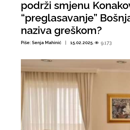
podrži smjenu Konako
“preglasavanje” Bošn
naziva greškom?
Piše:
Senja Mahinić
15.02.2025.
9.173