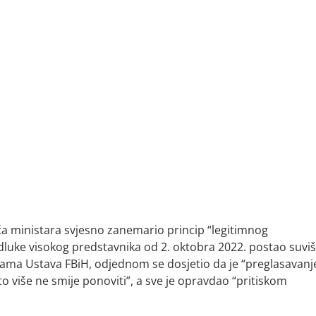
eća ministara svjesno zanemario princip “legitimnog
luke visokog predstavnika od 2. oktobra 2022. postao suviš
nama Ustava FBiH, odjednom se dosjetio da je “preglasavanj
o više ne smije ponoviti”, a sve je opravdao “pritiskom