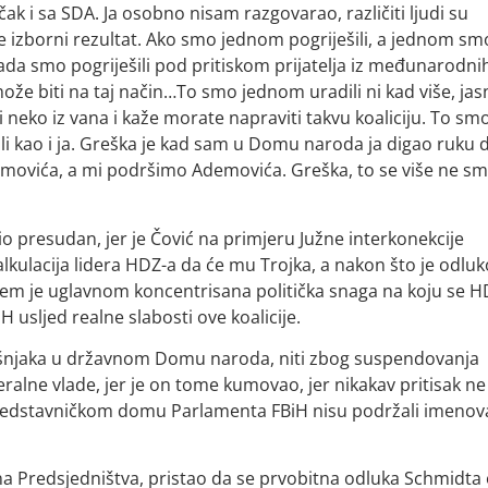
čak i sa SDA. Ja osobno nisam razgovarao, različiti ljudi su
je izborni rezultat. Ako smo jednom pogriješili, a jednom sm
 Tada smo pogriješili pod pritiskom prijatelja iz međunarodni
e može biti na taj način…To smo jednom uradili ni kad više, ja
i neko iz vana i kaže morate napraviti takvu koaliciju. To sm
šutili kao i ja. Greška je kad sam u Domu naroda ja digao ruku 
demovića, a mi podršimo Ademovića. Greška, to se više ne sm
 bio presudan, jer je Čović na primjeru Južne interkonekcije
lkulacija lidera HDZ-a da će mu Trojka, a nakon što je odlu
m je uglavnom koncentrisana politička snaga na koju se H
H usljed realne slabosti ove koalicije.
Bošnjaka u državnom Domu naroda, niti zbog suspendovanja
eralne vlade, jer je on tome kumovao, jer nikakav pritisak ne
redstavničkom domu Parlamenta FBiH nisu podržali imenov
člana Predsjedništva, pristao da se prvobitna odluka Schmidta