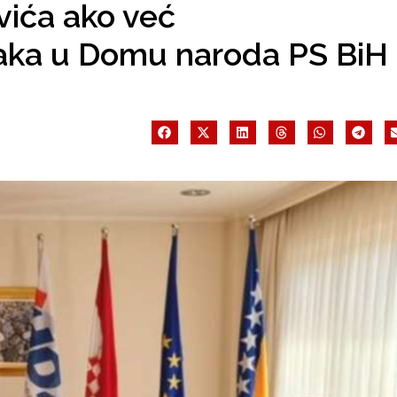
vića ako već
jaka u Domu naroda PS BiH