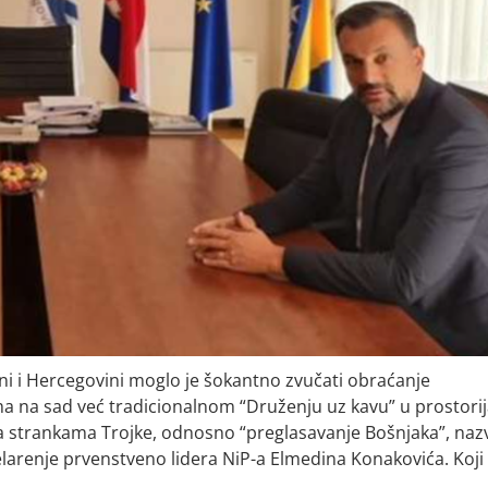
ni i Hercegovini moglo je šokantno zvučati obraćanje
a na sad već tradicionalnom “Druženju uz kavu” u prostor
sa strankama Trojke, odnosno “preglasavanje Bošnjaka”, naz
larenje prvenstveno lidera NiP-a Elmedina Konakovića. Koji