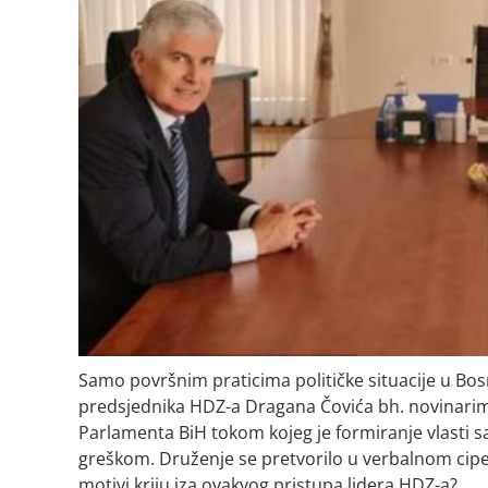
Samo površnim praticima političke situacije u Bos
predsjednika HDZ-a Dragana Čovića bh. novinarim
Parlamenta BiH tokom kojeg je formiranje vlasti 
greškom. Druženje se pretvorilo u verbalnom cipe
motivi kriju iza ovakvog pristupa lidera HDZ-a?