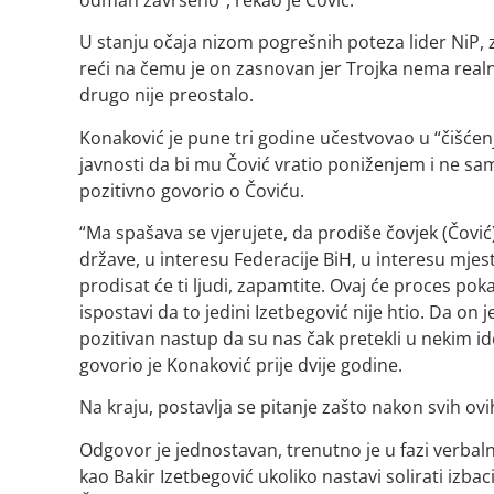
U stanju očaja nizom pogrešnih poteza lider NiP,
reći na čemu je on zasnovan jer Trojka nema realnu
drugo nije preostalo.
Konaković je pune tri godine učestvovao u “čišćen
javnosti da bi mu Čović vratio poniženjem i ne sa
pozitivno govorio o Čoviću.
“Ma spašava se vjerujete, da prodiše čovjek (Čović)
države, u interesu Federacije BiH, u interesu mjest
prodisat će ti ljudi, zapamtite. Ovaj će proces po
ispostavi da to jedini Izetbegović nije htio. Da on j
pozitivan nastup da su nas čak pretekli u nekim id
govorio je Konaković prije dvije godine.
Na kraju, postavlja se pitanje zašto nakon svih o
Odgovor je jednostavan, trenutno je u fazi verbal
kao Bakir Izetbegović ukoliko nastavi solirati iz