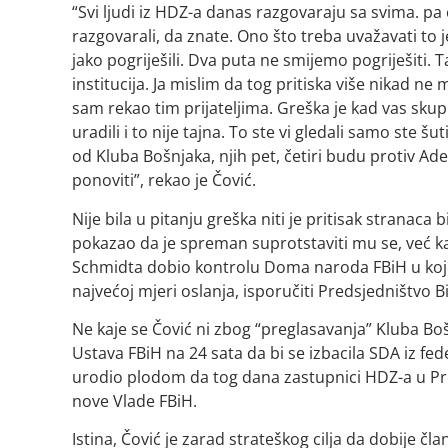
“Svi ljudi iz HDZ-a danas razgovaraju sa svima. pa 
razgovarali, da znate. Ono što treba uvažavati to 
jako pogriješili. Dva puta ne smijemo pogriješiti.
institucija. Ja mislim da tog pritiska više nikad n
sam rekao tim prijateljima. Greška je kad vas skup
uradili i to nije tajna. To ste vi gledali samo ste 
od Kluba Bošnjaka, njih pet, četiri budu protiv A
ponoviti”, rekao je Čović.
Nije bila u pitanju greška niti je pritisak stranaca
pokazao da je spreman suprotstaviti mu se, već ka
Schmidta dobio kontrolu Doma naroda FBiH u koje
najvećoj mjeri oslanja, isporučiti Predsjedništvo Bi
Ne kaje se Čović ni zbog “preglasavanja” Kluba 
Ustava FBiH na 24 sata da bi se izbacila SDA iz fed
urodio plodom da tog dana zastupnici HDZ-a u P
nove Vlade FBiH.
Istina, Čović je zarad strateškog cilja da dobije 