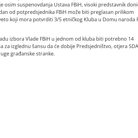
e osim suspenovdanja Ustava FBiH, visoki predstavnik don
dan od potpredsjednika FBiH može biti preglasan prilikom
 veto koji mora potvrditi 3/5 etničkog Kluba u Domu naroda 
kadu izbora Vlade FBiH u jednom od kluba biti potrebno 14
ena za izglednu šansu da će dobije Predsjedništvo, otjera SD
 druge građanske stranke.