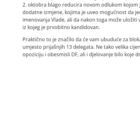
2. oktobra blago reducira novom odlukom kojom j
dodatne izmjene, kojima je uveo mogućnost da je
imenovanja Vlade, ali da nakon toga može uložiti
iz kojeg je prvobitno kandidovan.
Praktično to je značilo da će vam ubuduće za blo
umjesto prijašnjih 13 delegata. Ne tako velika cij
opoziciju i obesmisli DF, ali i djelovanje bilo koje