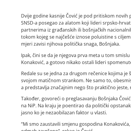
Dvije godine kasnije Čović je pod pritiskom novih p
SNSD-a posegao za alatom koji lideri srpsko-hrva
partnerima iz građanskih ili bošnjačkih nacionalni
tokom kojeg se najčešće iznose poluistine s ciljem 
mjeri zavisi njihova politička snaga, Bošnjaka.
Ipak, čini se da je njegova prva meta u tom smislu
Konaković, a gotovo nikako ostali lideri spomenute
Redale su se jedna za drugom rečenice kojima je ši
svojom matičnom strankom. Ne samo to, obesmislio j
a predstavlja značajnim nego što praktično jeste, 
Također, govoreći o preglasavanju Bošnjaka Čović
na NiP. Na kraju je poentirao da politički opstan
jasno ko je nezaobilazan faktor u vlasti.
“Mi smo zaustavili smjenu gospodina Konakovića, o
odmah završeno”, rekao je Čović.