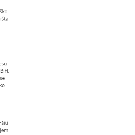
eško
išta
resu
 BiH,
 se
ako
šiti
ojem