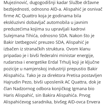
Mujezinović, dugogodišnji kadar Službe državne
bezbjednosti, odnosno AID-a. Alispahić je osnivač
firme AC Quattro koja je godinama bila
ekskluzivni dobavljač automobila u javnim
preduzećima kojima su upravljali kadrovi
Sulejmana Tihića, odnosno SDA. Nakon što je
Bakir Izetbegović preuzeo SDA, Alispahić je
izbačen iz stranačkih struktura. Ovom klanu
pripadao je i bivši federalni ministar energije,
rudarstva i energetike Erdal Trhulj koji je ključne
pozicije u namjenskoj industriji prepustio Bakir
Alispahiću. Tako je za direktora Pretisa postavljen
Hajrudin Pezo, bivši uposlenik AC Quattra, dok je
član Nadzornog odbora konjičkog Igmana bio
Haris Alispahić, sin Bakira Alispahića. Prvog
Alispahićevog saradnika, bivšeg AID-ovca Envera