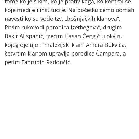
tome ko je s kim, ko je protiv koga, ko kontroliše
koje medije i institucije. Na početku ćemo odmah
navesti ko su vođe tzv. „bošnjačkih klanova“.
Prvim rukovodi porodica Izetbegović, drugim
Bakir Alispahić, trećim Hasan Čengić u okviru
kojeg djeluje i “malezijski klan“ Amera Bukvića,
četvrtim klanom upravlja porodica Čampara, a
petim Fahrudin Radončić.