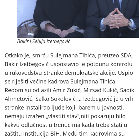
Bakir i Sebija Izetbegović
Otkako je, smrću Sulejmana Tihića, preuzeo SDA,
Bakir Izetbegović uspostavio je potpunu kontrolu
u rukovodstvu Stranke demokratske akcije. Uspio
se riješiti većine kadrova Sulejmana Tihića.
Redom su odlazili Amir Zukić, Mirsad Kukić, Sadik
Ahmetović, Salko Sokolović … Izetbegović je u vrh
stranke instalirao ljude koji, barem u javnosti,
nemaju izražen „vlastiti stav“,niti pokazuju bilo
kakvu odlučnost u trenucima kada treba stati u
zaštitu institucija BiH. Među tim kadrovima su