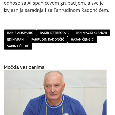
odnose sa Alispahićevom grupacijom, a sve je
izvjesnija saradnja i sa Fahrudinom Radončićem.
BAKIR ALISPAHIĆ
BAKIR IZETBEGOVIĆ
BOŠNJAČKI KLANOVI
EDIN VRANJ
FAHRUDIN RADONČIĆ
HASAN ČENGIĆ
SABINA ĆUDIĆ
Možda vas zanima