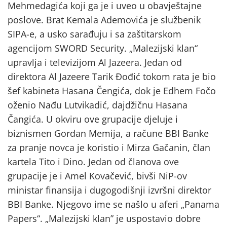
Mehmedagića koji ga je i uveo u obavještajne
poslove. Brat Kemala Ademovića je službenik
SIPA-e, a usko sarađuju i sa zaštitarskom
agencijom SWORD Security. „Malezijski klan“
upravlja i televizijom Al Jazeera. Jedan od
direktora Al Jazeere Tarik Đođić tokom rata je bio
šef kabineta Hasana Čengića, dok je Edhem Fočo
oženio Nađu Lutvikadić, dajdžičnu Hasana
Čangića. U okviru ove grupacije djeluje i
biznismen Gordan Memija, a račune BBI Banke
za pranje novca je koristio i Mirza Gačanin, član
kartela Tito i Dino. Jedan od članova ove
grupacije je i Amel Kovačević, bivši NiP-ov
ministar finansija i dugogodišnji izvršni direktor
BBI Banke. Njegovo ime se našlo u aferi „Panama
Papers“. „Malezijski klan” je uspostavio dobre