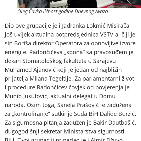
Oleg Čavka ličnost godine Dnevnog Avaza
Dio ove grupacije je i Jadranka Lokmić Misirača,
još uvijek aktualna potpredsjednica VSTV-a, čiji je
sin Boriša direktor Operatora za obnovljive izvore
energije. Radončićeva „spona“ sa pravosuđem je
dekan Stomatološkog fakulteta u Sarajevu
Muhamed Ajanović koji je jedan od najbližih
prijatelja Milana Tegeltije. Za parlamentarni život
i procedure Radončićev čovjek od povjerenja je
Munib Jusufović, aktualni delegat u Domu
naroda. Osim toga, Sanela Prašović je zadužena
za „kontroliranje“ sutkinje Suda BiH Dalide Burzić.
Za sigurnosna pitanja zadužen je Bakir Dautbašić,
dugogodišnji sekretar Ministarstva sigurnosti
BiH. Ovoj grupaciji pripadao je i Almir Džuvo,