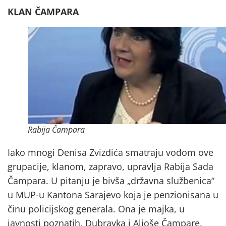
KLAN ČAMPARA
Rabija Čampara
Iako mnogi Denisa Zvizdića smatraju vođom ove
grupacije, klanom, zapravo, upravlja Rabija Sada
Čampara. U pitanju je bivša „državna službenica“
u MUP-u Kantona Sarajevo koja je penzionisana u
činu policijskog generala. Ona je majka, u
javnosti poznatih, Dubravka i Aljoše Čampare.