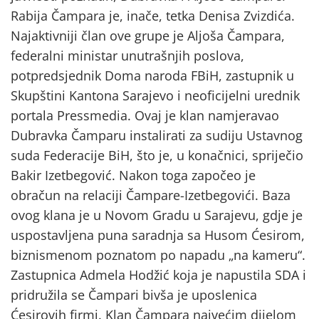
Rabija Čampara je, inače, tetka Denisa Zvizdića.
Najaktivniji član ove grupe je Aljoša Čampara,
federalni ministar unutrašnjih poslova,
potpredsjednik Doma naroda FBiH, zastupnik u
Skupštini Kantona Sarajevo i neoficijelni urednik
portala Pressmedia. Ovaj je klan namjeravao
Dubravka Čamparu instalirati za sudiju Ustavnog
suda Federacije BiH, što je, u konačnici, spriječio
Bakir Izetbegović. Nakon toga započeo je
obračun na relaciji Čampare-Izetbegovići. Baza
ovog klana je u Novom Gradu u Sarajevu, gdje je
uspostavljena puna saradnja sa Husom Ćesirom,
biznismenom poznatom po napadu „na kameru“.
Zastupnica Admela Hodžić koja je napustila SDA i
pridružila se Čampari bivša je uposlenica
Ćesirovih firmi. Klan Čampara najvećim dijelom