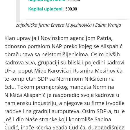
zajednička firma Envera Mujezinovića i Edina Vranja
Klan upravlja i Novinskom agencijom Patria,
odnosno portalom NAP preko kojeg se Alispahić
obračunava sa neistomišljenicima. Osim bivših
kadrova SDA, grupaciji su bliski i pojedini kadrovi
DF-a, poput Mide Karovića i Rusmira Mesihovića,
te kompletan SDP sa Nerminom Nikšićem na
čelu. Tokom premijerskog mandata Nermina
Nikšića Alispahić je rasporedio svoje kadrove u
namjensku industriju, a njegove su firme izvodile
radove i na gradnji autoputeva. Osim SDP-a, tu je
još i dio Naše stranke koji kontroliše Sabina
Ćudić, inače kćerka Seada Ćudića, dugogodišnjeg