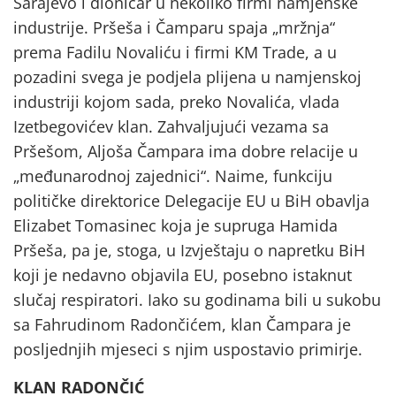
Sarajevo i dioničar u nekoliko firmi namjenske
industrije. Pršeša i Čamparu spaja „mržnja“
prema Fadilu Novaliću i firmi KM Trade, a u
pozadini svega je podjela plijena u namjenskoj
industriji kojom sada, preko Novalića, vlada
Izetbegovićev klan. Zahvaljujući vezama sa
Pršešom, Aljoša Čampara ima dobre relacije u
„međunarodnoj zajednici“. Naime, funkciju
političke direktorice Delegacije EU u BiH obavlja
Elizabet Tomasinec koja je supruga Hamida
Pršeša, pa je, stoga, u Izvještaju o napretku BiH
koji je nedavno objavila EU, posebno istaknut
slučaj respiratori. Iako su godinama bili u sukobu
sa Fahrudinom Radončićem, klan Čampara je
posljednjih mjeseci s njim uspostavio primirje.
KLAN RADONČIĆ