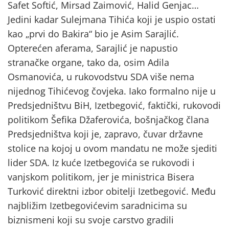
Safet Softić, Mirsad Zaimović, Halid Genjac…
Jedini kadar Sulejmana Tihića koji je uspio ostati
kao „prvi do Bakira“ bio je Asim Sarajlić.
Opterećen aferama, Sarajlić je napustio
stranačke organe, tako da, osim Adila
Osmanovića, u rukovodstvu SDA više nema
nijednog Tihićevog čovjeka. Iako formalno nije u
Predsjedništvu BiH, Izetbegović, faktički, rukovodi
politikom Šefika Džaferovića, bošnjačkog člana
Predsjedništva koji je, zapravo, čuvar državne
stolice na kojoj u ovom mandatu ne može sjediti
lider SDA. Iz kuće Izetbegovića se rukovodi i
vanjskom politikom, jer je ministrica Bisera
Turković direktni izbor obitelji Izetbegović. Među
najbližim Izetbegovićevim saradnicima su
biznismeni koji su svoje carstvo gradili