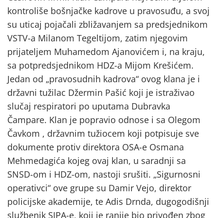
kontroliše bošnjačke kadrove u pravosuđu, a svoj
su uticaj pojačali zbližavanjem sa predsjednikom
VSTV-a Milanom Tegeltijom, zatim njegovim
prijateljem Muhamedom Ajanovićem i, na kraju,
sa potpredsjednikom HDZ-a Mijom Krešićem.
Jedan od „pravosudnih kadrova“ ovog klana je i
državni tužilac Džermin Pašić koji je istraživao
slučaj respiratori po uputama Dubravka
Čampare. Klan je popravio odnose i sa Olegom
Čavkom , državnim tužiocem koji potpisuje sve
dokumente protiv direktora OSA-e Osmana
Mehmedagića kojeg ovaj klan, u saradnji sa
SNSD-om i HDZ-om, nastoji srušiti. „Sigurnosni
operativci“ ove grupe su Damir Vejo, direktor
policijske akademije, te Adis Drnda, dugogodišnji
službenik SIPA-e, koji je ranije bio privođen zbog