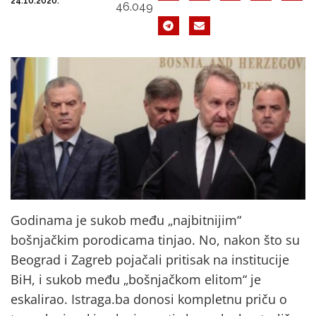
24.10.2020.
46.049
Godinama je sukob među „najbitnijim“
bošnjačkim porodicama tinjao. No, nakon što su
Beograd i Zagreb pojačali pritisak na institucije
BiH, i sukob među „bošnjačkom elitom“ je
eskalirao. Istraga.ba donosi kompletnu priču o