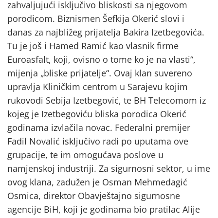
zahvaljujući isključivo bliskosti sa njegovom
porodicom. Biznismen Šefkija Okerić slovi i
danas za najbližeg prijatelja Bakira Izetbegovića.
Tu je još i Hamed Ramić kao vlasnik firme
Euroasfalt, koji, ovisno o tome ko je na vlasti“,
mijenja „bliske prijatelje“. Ovaj klan suvereno
upravlja Kliničkim centrom u Sarajevu kojim
rukovodi Sebija Izetbegović, te BH Telecomom iz
kojeg je Izetbegoviću bliska porodica Okerić
godinama izvlačila novac. Federalni premijer
Fadil Novalić isključivo radi po uputama ove
grupacije, te im omogućava poslove u
namjenskoj industriji. Za sigurnosni sektor, u ime
ovog klana, zadužen je Osman Mehmedagić
Osmica, direktor Obavještajno sigurnosne
agencije BiH, koji je godinama bio pratilac Alije