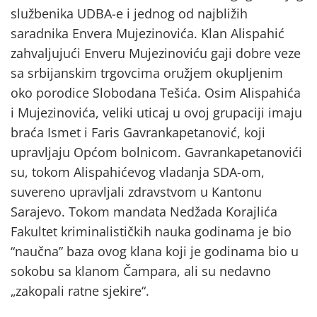
službenika UDBA-e i jednog od najbližih
saradnika Envera Mujezinovića. Klan Alispahić
zahvaljujući Enveru Mujezinoviću gaji dobre veze
sa srbijanskim trgovcima oružjem okupljenim
oko porodice Slobodana Tešića. Osim Alispahića
i Mujezinovića, veliki uticaj u ovoj grupaciji imaju
braća Ismet i Faris Gavrankapetanović, koji
upravljaju Općom bolnicom. Gavrankapetanovići
su, tokom Alispahićevog vladanja SDA-om,
suvereno upravljali zdravstvom u Kantonu
Sarajevo. Tokom mandata Nedžada Korajlića
Fakultet kriminalističkih nauka godinama je bio
“naučna” baza ovog klana koji je godinama bio u
sokobu sa klanom Čampara, ali su nedavno
„zakopali ratne sjekire“.