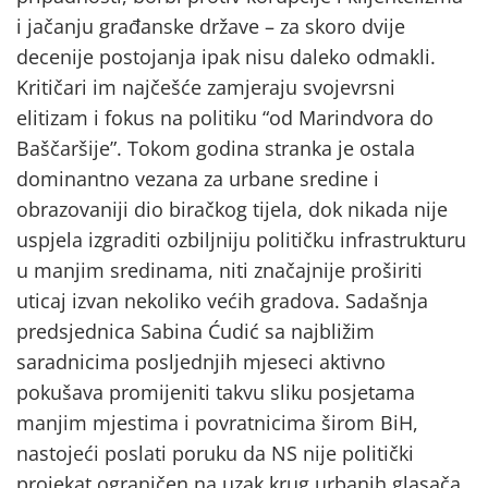
i jačanju građanske države – za skoro dvije
decenije postojanja ipak nisu daleko odmakli.
Kritičari im najčešće zamjeraju svojevrsni
elitizam i fokus na politiku “od Marindvora do
Baščaršije”. Tokom godina stranka je ostala
dominantno vezana za urbane sredine i
obrazovaniji dio biračkog tijela, dok nikada nije
uspjela izgraditi ozbiljniju političku infrastrukturu
u manjim sredinama, niti značajnije proširiti
uticaj izvan nekoliko većih gradova. Sadašnja
predsjednica Sabina Ćudić sa najbližim
saradnicima posljednjih mjeseci aktivno
pokušava promijeniti takvu sliku posjetama
manjim mjestima i povratnicima širom BiH,
nastojeći poslati poruku da NS nije politički
projekat ograničen na uzak krug urbanih glasača,