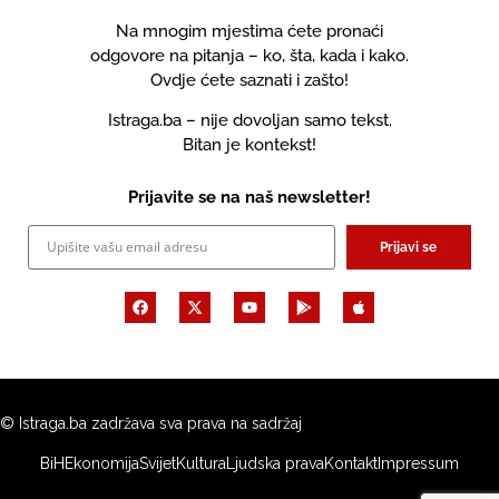
Na mnogim mjestima ćete pronaći
odgovore na pitanja – ko, šta, kada i kako.
Ovdje ćete saznati i zašto!
Istraga.ba – nije dovoljan samo tekst.
Bitan je kontekst!
Prijavite se na naš newsletter!
Prijavi se
© Istraga.ba zadržava sva prava na sadržaj
BiH
Ekonomija
Svijet
Kultura
Ljudska prava
Kontakt
Impressum