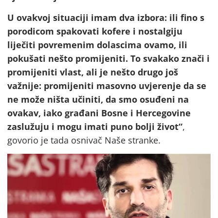
U ovakvoj situaciji imam dva izbora: ili fino s
porodicom spakovati kofere i nostalgiju
liječiti povremenim dolascima ovamo, ili
pokušati nešto promijeniti. To svakako znači i
promijeniti vlast, ali je nešto drugo još
važnije: promijeniti masovno uvjerenje da se
ne može ništa učiniti, da smo osuđeni na
ovakav, iako građani Bosne i Hercegovine
zaslužuju i mogu imati puno bolji život“
,
govorio je tada osnivač Naše stranke.