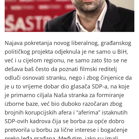
Najava pokretanja novog liberalnog, građanskog
političkog projekta odjeknula je ne samo u BiH,
već i u cijelom regionu, ne samo zato što se ne
dešava baš često da poznati filmski reditelj
odluči osnovati stranku, nego i zbog činjenice da
je u to vrijeme dobar dio glasača SDP-a, na koje
je primarno ciljala Naša stranka za formiranje
izborne baze, već bio duboko razočaran zbog
brojnih korupcijskih afera i “aferima” istaknutih
SDP-ovih kadrova čija se borba za opće dobro
pretvorila u borbu za lične interese i bogaćenje
preko leđa građana. Međutim, iako su imali