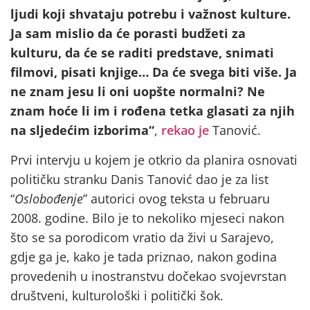
ljudi koji shvataju potrebu i važnost kulture.
Ja sam mislio da će porasti budžeti za
kulturu, da će se raditi predstave, snimati
filmovi, pisati knjige… Da će svega biti više. Ja
ne znam jesu li oni uopšte normalni? Ne
znam hoće li im i rođena tetka glasati za njih
na sljedećim izborima“
,
rekao je
Tanović.
Prvi intervju u kojem je otkrio da planira osnovati
političku stranku Danis Tanović dao je za list
“
Oslobođenje
” autorici ovog teksta u februaru
2008. godine. Bilo je to nekoliko mjeseci nakon
što se sa porodicom vratio da živi u Sarajevo,
gdje ga je, kako je tada priznao, nakon godina
provedenih u inostranstvu dočekao svojevrstan
društveni, kulturološki i politički šok.