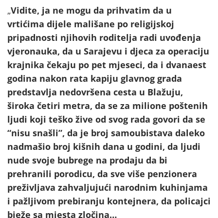
„
Vidite, ja ne mogu da prihvatim da u
vrtićima dijele mališane po religijskoj
pripadnosti njihovih roditelja radi uvođenja
vjeronauka, da u Sarajevu i djeca za operaciju
krajnika čekaju po pet mjeseci, da i dvanaest
godina nakon rata kapiju glavnog grada
predstavlja nedovršena cesta u Blažuju,
široka četiri metra, da se za milione poštenih
ljudi koji teško žive od svog rada govori da se
“nisu snašli”, da je broj samoubistava daleko
nadmašio broj kišnih dana u godini, da ljudi
nude svoje bubrege na prodaju da bi
prehranili porodicu, da sve više penzionera
preživljava zahvaljujući narodnim kuhinjama
i pažljivom prebiranju kontejnera, da policajci
bježe sa mjesta zločina…