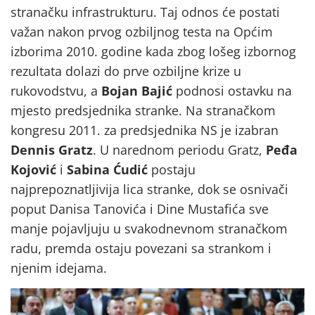
stranačku infrastrukturu. Taj odnos će postati
važan nakon prvog ozbiljnog testa na Općim
izborima 2010. godine kada zbog lošeg izbornog
rezultata dolazi do prve ozbiljne krize u
rukovodstvu, a
Bojan Bajić
podnosi ostavku na
mjesto predsjednika stranke. Na stranačkom
kongresu 2011. za predsjednika NS je izabran
Dennis Gratz
. U narednom periodu Gratz,
Peđa
Kojović
i
Sabina Ćudić
postaju
najprepoznatljivija lica stranke, dok se osnivači
poput Danisa Tanovića i Dine Mustafića sve
manje pojavljuju u svakodnevnom stranačkom
radu, premda ostaju povezani sa strankom i
njenim idejama.