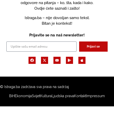
odgovore na pitanja – ko, šta, kada i kako.
Ovdje ćete saznati i zašto!
Istraga.ba – nije dovoljan samo tekst.
Bitan je kontekst!
Prijavite se na naš newsletter!
Prijavi se
© Istraga.ba zadržava sva prava na sadržaj
BiH
Ekonomija
Svijet
Kultura
Ljudska prava
Kontakt
Impressum