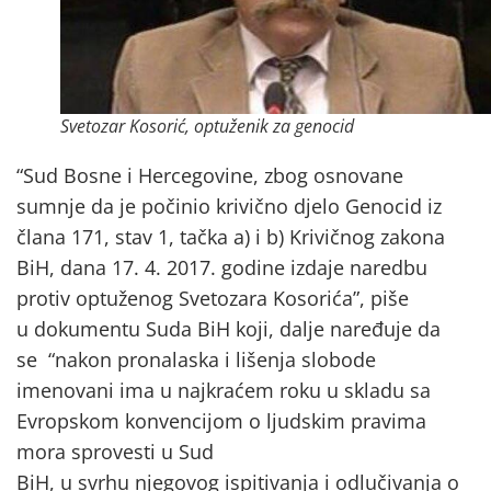
Svetozar Kosorić, optuženik za genocid
“Sud Bosne i Hercegovine, zbog osnovane
sumnje da je počinio krivično djelo Genocid iz
člana 171, stav 1, tačka a) i b) Krivičnog zakona
BiH, dana 17. 4. 2017. godine izdaje naredbu
protiv optuženog Svetozara Kosorića”, piše
u dokumentu Suda BiH koji, dalje naređuje da
se “nakon pronalaska i lišenja slobode
imenovani ima u najkraćem roku u skladu sa
Evropskom konvencijom o ljudskim pravima
mora sprovesti u Sud
BiH, u svrhu njegovog ispitivanja i odlučivanja o