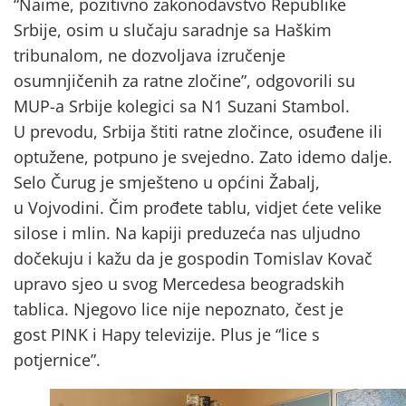
“Naime, pozitivno zakonodavstvo Republike
Srbije, osim u slučaju saradnje sa Haškim
tribunalom, ne dozvoljava izručenje
osumnjičenih za ratne zločine”, odgovorili su
MUP-a Srbije kolegici sa N1 Suzani Stambol.
U prevodu, Srbija štiti ratne zločince, osuđene ili
optužene, potpuno je svejedno. Zato idemo dalje.
Selo Čurug je smješteno u općini Žabalj,
u Vojvodini. Čim prođete tablu, vidjet ćete velike
silose i mlin. Na kapiji preduzeća nas uljudno
dočekuju i kažu da je gospodin Tomislav Kovač
upravo sjeo u svog Mercedesa beogradskih
tablica. Njegovo lice nije nepoznato, čest je
gost PINK i Hapy televizije. Plus je “lice s
potjernice”.