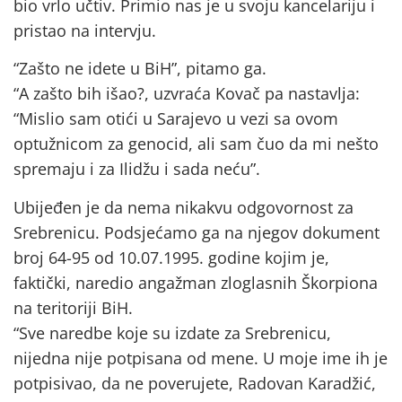
bio vrlo učtiv. Primio nas je u svoju kancelariju i
pristao na intervju.
“Zašto ne idete u BiH”, pitamo ga.
“A zašto bih išao?, uzvraća Kovač pa nastavlja:
“Mislio sam otići u Sarajevo u vezi sa ovom
optužnicom za genocid, ali sam čuo da mi nešto
spremaju i za Ilidžu i sada neću”.
Ubijeđen je da nema nikakvu odgovornost za
Srebrenicu. Podsjećamo ga na njegov dokument
broj 64-95 od 10.07.1995. godine kojim je,
faktički, naredio angažman zloglasnih Škorpiona
na teritoriji BiH.
“Sve naredbe koje su izdate za Srebrenicu,
nijedna nije potpisana od mene. U moje ime ih je
potpisivao, da ne poverujete, Radovan Karadžić,