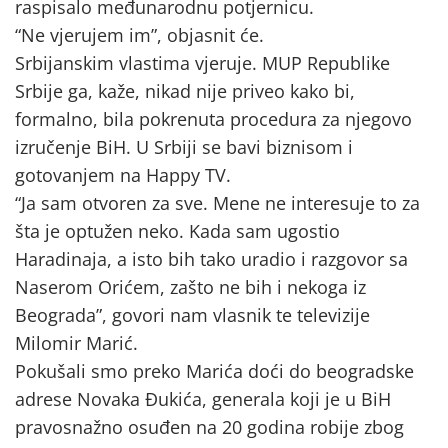
raspisalo međunarodnu potjernicu.
“Ne vjerujem im”, objasnit će.
Srbijanskim vlastima vjeruje. MUP Republike
Srbije ga, kaže, nikad nije priveo kako bi,
formalno, bila pokrenuta procedura za njegovo
izručenje BiH. U Srbiji se bavi biznisom i
gotovanjem na Happy TV.
“Ja sam otvoren za sve. Mene ne interesuje to za
šta je optužen neko. Kada sam ugostio
Haradinaja, a isto bih tako uradio i razgovor sa
Naserom Orićem, zašto ne bih i nekoga iz
Beograda”, govori nam vlasnik te televizije
Milomir Marić.
Pokušali smo preko Marića doći do beogradske
adrese Novaka Đukića, generala koji je u BiH
pravosnažno osuđen na 20 godina robije zbog