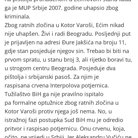
ga je MUP Srbije 2007. godine uhapsio zbog
kriminala.
Zbog ratnih zločina u Kotor Varoši, Ećim nikad
nije uhapšen. Živi i radi Beogradu. Posljednji put
je prijavljen na adresi Đure Jakšića na broju 11,
gdje stan posjeduje njegov sin. Trebao bi biti na
prvom spratu, u stanu broj 3, ali rijetko boravi tu,
u strogom centru Beograda. Posjeduje dva
pištolja i srbijanski pasoš. Za njim je
raspisana crvena Interpolova potjernica.
Tužilaštvo BiH ga nije pravilno ispitalo
pa formalne optužnice zbog ratnih zločina u
Kotor Varoši protiv njega još nema. No, u
istražnoj fazi postupka Sud BiH mu je odredio
pritvor i raspisao potjernicu. Onu crvenu, koja,
očito, ne vrijedi u Srbiji. Jer Aleksandru Vučiću ne