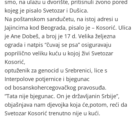
smo, na ulazu u dvorište, pritisnuli zvono pored
kojeg je pisalo Svetozar i Dušica.
Na poštanskom sandučetu, na istoj adresi u
Jajincima kod Beograda, pisalo je – Kosorić. Ulica
je Ane Dobeš, a broj je 17 d. Velika željezna
ograda i natpis “čuvaj se psa” osiguravaju
poprilično veliku kuću u kojoj živi Svetozar
Kosorić,
optuženik za genocid u Srebrenici, lice s
Interpolove potjernice i bjegunac
od bosanskohercegovačkog pravosuđa.
“Tata nije bjegunac. On je državljanin Srbije”,
objašnjava nam djevojka koja će,potom, reći da
Svetozar Kosorić trenutno nije u kući.