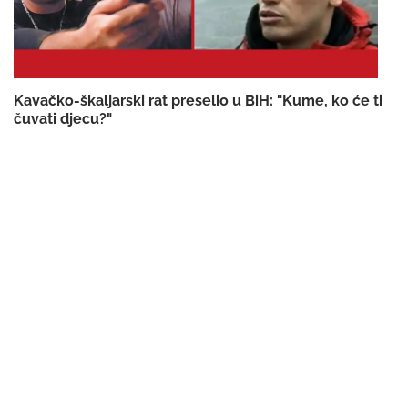
Kavačko-škaljarski rat preselio u BiH: "Kume, ko će ti
čuvati djecu?"