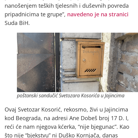
nanošenjem teških tjelesnih i duševnih povreda
pripadnicima te grupe”,
navedeno je na stranici
Suda BiH.
poštanski sandučić Svetozara Kosorića u Jajincima
Ovaj Svetozar Kosorić, rekosmo, živi u Jajincima
kod Beograda, na adresi Ane Dobeš broj 17 D. I,
reći će nam njegova kćerka, “nije bjegunac”. Kao
što nije “bjekstvu” ni Duško Kornjača, danas