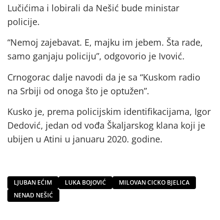
Lučićima i lobirali da Nešić bude ministar
policije.
“Nemoj zajebavat. E, majku im jebem. Šta rade,
samo ganjaju policiju”, odgovorio je Ivović.
Crnogorac dalje navodi da je sa “Kuskom radio
na Srbiji od onoga što je optužen”.
Kusko je, prema policijskim identifikacijama, Igor
Dedović, jedan od vođa Škaljarskog klana koji je
ubijen u Atini u januaru 2020. godine.
LJUBAN EĆIM
LUKA BOJOVIĆ
MILOVAN CICKO BJELICA
NENAD NEŠIĆ