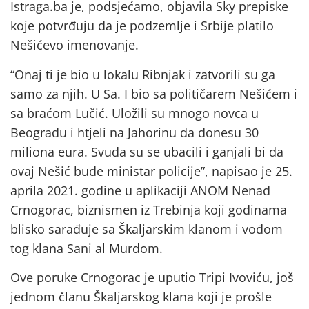
Istraga.ba je, podsjećamo, objavila Sky prepiske
koje potvrđuju da je podzemlje i Srbije platilo
Nešićevo imenovanje.
“Onaj ti je bio u lokalu Ribnjak i zatvorili su ga
samo za njih. U Sa. I bio sa političarem Nešićem i
sa braćom Lučić. Uložili su mnogo novca u
Beogradu i htjeli na Jahorinu da donesu 30
miliona eura. Svuda su se ubacili i ganjali bi da
ovaj Nešić bude ministar policije”, napisao je 25.
aprila 2021. godine u aplikaciji ANOM Nenad
Crnogorac, biznismen iz Trebinja koji godinama
blisko sarađuje sa Škaljarskim klanom i vođom
tog klana Sani al Murdom.
Ove poruke Crnogorac je uputio Tripi Ivoviću, još
jednom članu Škaljarskog klana koji je prošle