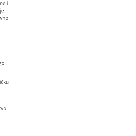
ne i
je
avno
go
ičku
rvo