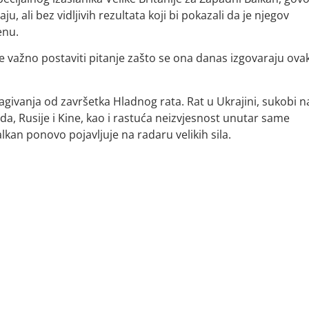
u, ali bez vidljivih rezultata koji bi pokazali da je njegov
enu.
e važno postaviti pitanje zašto se ona danas izgovaraju ova
lagivanja od završetka Hladnog rata. Rat u Ukrajini, sukobi n
, Rusije i Kine, kao i rastuća neizvjesnost unutar same
lkan ponovo pojavljuje na radaru velikih sila.