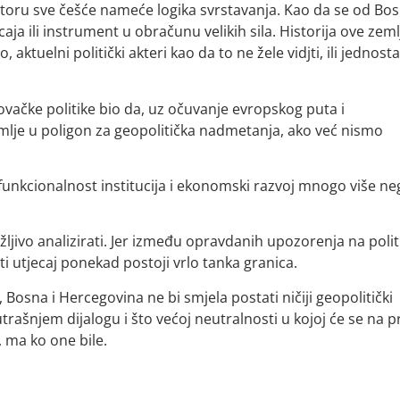
toru sve češće nameće logika svrstavanja. Kao da se od Bos
ja ili instrument u obračunu velikih sila. Historija ove zeml
aktuelni politički akteri kao da to ne žele vidjti, ili jednost
ačke politike bio da, uz očuvanje evropskog puta i
lje u poligon za geopolitička nadmetanja, ako već nismo
 funkcionalnost institucija i ekonomski razvoj mnogo više ne
ažljivo analizirati. Jer između opravdanih upozorenja na polit
iti utjecaj ponekad postoji vrlo tanka granica.
 Bosna i Hercegovina ne bi smjela postati ničiji geopolitički
trašnjem dijalogu i što većoj neutralnosti u kojoj će se na p
, ma ko one bile.