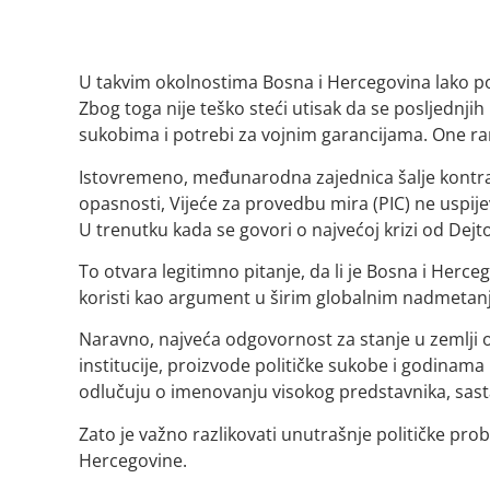
U takvim okolnostima Bosna i Hercegovina lako pos
Zbog toga nije teško steći utisak da se posljednj
sukobima i potrebi za vojnim garancijama. One rani
Istovremeno, međunarodna zajednica šalje kontra
opasnosti, Vijeće za provedbu mira (PIC) ne uspije
U trenutku kada se govori o najvećoj krizi od Dejt
To otvara legitimno pitanje, da li je Bosna i Herce
koristi kao argument u širim globalnim nadmetan
Naravno, najveća odgovornost za stanje u zemlji os
institucije, proizvode političke sukobe i godinama
odlučuju o imenovanju visokog predstavnika, sastav
Zato je važno razlikovati unutrašnje političke pro
Hercegovine.