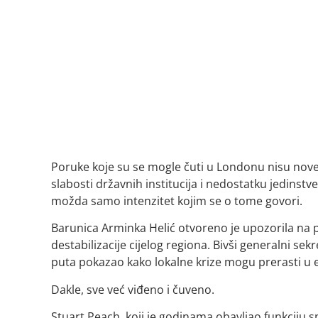
Poruke koje su se mogle čuti u Londonu nisu nove
slabosti državnih institucija i nedostatku jedi
možda samo intenzitet kojim se o tome govori.
Barunica Arminka Helić otvoreno je upozorila na p
destabilizacije cijelog regiona. Bivši generalni s
puta pokazao kako lokalne krize mogu prerasti u 
Dakle, sve već viđeno i čuveno.
Stuart Peach, koji je godinama obavljao funkciju sp