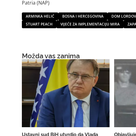
Patria (NAP)
ARMINKA HELIĆ
BOSNA I HERCEGOVINA
DOM LORDOVA
STUART PEACH
VIJEĆE ZA IMPLEMENTACIJU MIRA
ZAP
Možda vas zanima
Ustavni sud BiH utvrdio da Vlada
Objavljuj