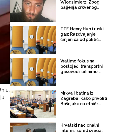
Wlodzimierz: Zbog
paljenja crkvenog
oltara u Međugorju
uhapšen Poljak,
Filipović i Zovko
pokušale iskoristiti
TTF, Henry Hub i ruski
incident za dizanje
gas: Razdvajanje
međunacionalnih
činjenica od političkih
tenzija
tvrdnji
Vratimo fokus na
postojeći transportni
gasovod i učinimo ga
pouzdanim i
funkcionalnim
žnju.
Mrkva i batina iz
ju
Zagreba: Kako privoliti
Bošnjake na etničko
predstavljanje
Hrvatski nacionalni
interes ispred svega: