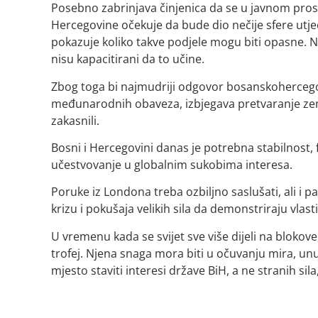
Posebno zabrinjava činjenica da se u javnom pros
Hercegovine očekuje da bude dio nečije sfere utjeca
pokazuje koliko takve podjele mogu biti opasne. No, 
nisu kapacitirani da to učine.
Zbog toga bi najmudriji odgovor bosanskohercegov
međunarodnih obaveza, izbjegava pretvaranje zem
zakasnili.
Bosni i Hercegovini danas je potrebna stabilnost,
učestvovanje u globalnim sukobima interesa.
Poruke iz Londona treba ozbiljno saslušati, ali i p
krizu i pokušaja velikih sila da demonstriraju vlast
U vremenu kada se svijet sve više dijeli na blokove,
trofej. Njena snaga mora biti u očuvanju mira, unu
mjesto staviti interesi države BiH, a ne stranih sila