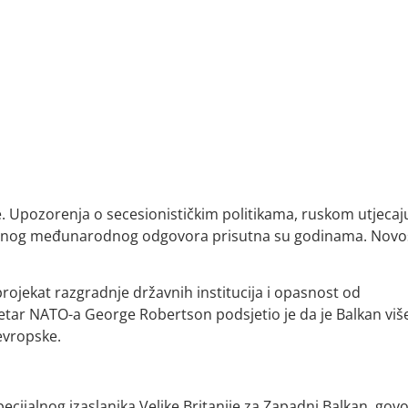
. Upozorenja o secesionističkim politikama, ruskom utjecaj
nstvenog međunarodnog odgovora prisutna su godinama. Novos
rojekat razgradnje državnih institucija i opasnost od
ekretar NATO-a George Robertson podsjetio je da je Balkan viš
evropske.
ecijalnog izaslanika Velike Britanije za Zapadni Balkan, govo