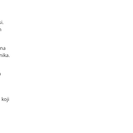
i.
m
 na
nika.
a
 koji