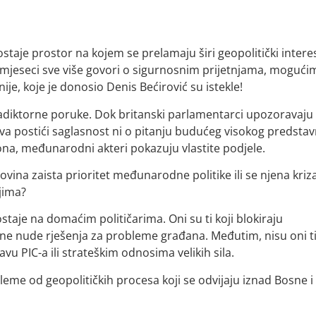
taje prostor na kojem se prelamaju širi geopolitički interes
ih mjeseci sve više govori o sigurnosnim prijetnjama, mogući
je, koje je donosio Denis Bećirović su istekle!
diktorne poruke. Dok britanski parlamentarci upozoravaju
va postići saglasnost ni o pitanju budućeg visokog predstav
ona, međunarodni akteri pokazuju vlastite podjele.
govina zaista prioritet međunarodne politike ili se njena kriz
jima?
taje na domaćim političarima. Oni su ti koji blokiraju
 ne nude rješenja za probleme građana. Međutim, nisu oni ti
u PIC-a ili strateškim odnosima velikih sila.
bleme od geopolitičkih procesa koji se odvijaju iznad Bosne i