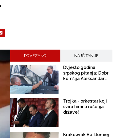
e
POVEZANO
NAJČITANIJE
Dvjesto godina
srpskog pitanja: Dobri
komšija Aleksandar
Vučić
Trojka - orkestar koji
svira himnu rušenja
države!
Krakowiak Bartlomiej