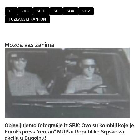
DF
SBB
SBIH
SD
SDA
SDP
TUZLANSKI KANTON
Možda vas zanima
Objavljujemo fotografije iz SBK: Ovo su kombiji koje je
EuroExpress "rentao" MUP-u Republike Srpske za
akciju u Bugojnu!