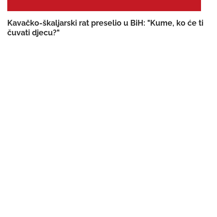
Kavačko-škaljarski rat preselio u BiH: "Kume, ko će ti
čuvati djecu?"