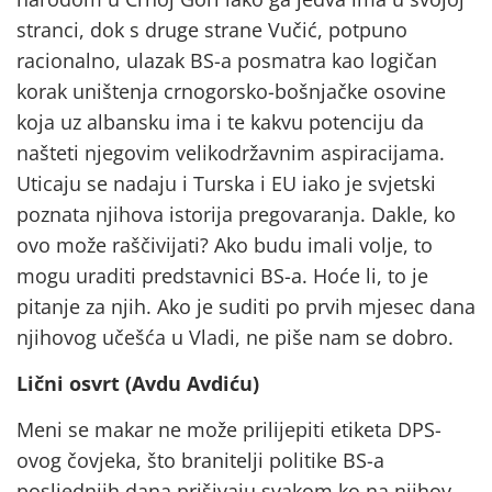
stranci, dok s druge strane Vučić, potpuno
racionalno, ulazak BS-a posmatra kao logičan
korak uništenja crnogorsko-bošnjačke osovine
koja uz albansku ima i te kakvu potenciju da
našteti njegovim velikodržavnim aspiracijama.
Uticaju se nadaju i Turska i EU iako je svjetski
poznata njihova istorija pregovaranja. Dakle, ko
ovo može raščivijati? Ako budu imali volje, to
mogu uraditi predstavnici BS-a. Hoće li, to je
pitanje za njih. Ako je suditi po prvih mjesec dana
njihovog učešća u Vladi, ne piše nam se dobro.
Lični osvrt (Avdu Avdiću)
Meni se makar ne može prilijepiti etiketa DPS-
ovog čovjeka, što branitelji politike BS-a
posljednjih dana prišivaju svakom ko na njihov