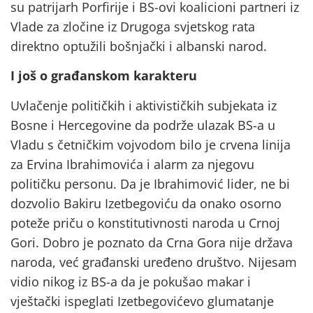
su patrijarh Porfirije i BS-ovi koalicioni partneri iz
Vlade za zločine iz Drugoga svjetskog rata
direktno optužili bošnjački i albanski narod.
I još o građanskom karakteru
Uvlačenje političkih i aktivističkih subjekata iz
Bosne i Hercegovine da podrže ulazak BS-a u
Vladu s četničkim vojvodom bilo je crvena linija
za Ervina Ibrahimovića i alarm za njegovu
političku personu. Da je Ibrahimović lider, ne bi
dozvolio Bakiru Izetbegoviću da onako osorno
poteže priču o konstitutivnosti naroda u Crnoj
Gori. Dobro je poznato da Crna Gora nije država
naroda, već građanski uređeno društvo. Nijesam
vidio nikog iz BS-a da je pokušao makar i
vještački ispeglati Izetbegovićevo glumatanje