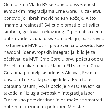
Od ulaska u Vladu BS se kune u posvećenost
evropskim integracijama Crne Gore. Tu zakletvu
ponovio je i Ibrahimović na RTV Rožaje. A što
imamo u realnosti? Svijet diplomatije je i svijet
simbola, gestova i nekazanog. Diplomatski centri
dobro vode računa o svakom detalju, pa naravno
i o tome đe MVP učini prvu zvaničnu pośetu. Kao
navodni lider evropskih integracija, bilo je za
očekivati da MVP Crne Gore u prvu pośetu ode u
Brisel ili makar u neku članicu EU s kojom Crna
Gora ima prijateljske odnose. Ali avaj, Ervin je
pošao u Tursku. Iz pozicije lidera BS-a to je
potpuno razumljivo, iz pozicije NATO saveznika
takođe, ali iz ugla evropskih integracija izbor
Turske kao prve destinacije ne može se smatrati
dobrim ni razumnim potezom. Ministar