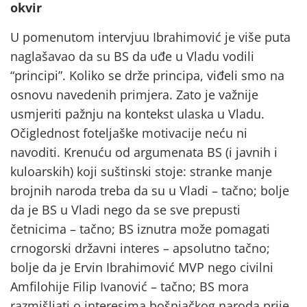
okvir
U pomenutom intervjuu Ibrahimović je više puta
naglašavao da su BS da uđe u Vladu vodili
“principi”. Koliko se drže principa, viđeli smo na
osnovu navedenih primjera. Zato je važnije
usmjeriti pažnju na kontekst ulaska u Vladu.
Očiglednost foteljaške motivacije neću ni
navoditi. Krenuću od argumenata BS (i javnih i
kuloarskih) koji suštinski stoje: stranke manje
brojnih naroda treba da su u Vladi – tačno; bolje
da je BS u Vladi nego da se sve prepusti
četnicima – tačno; BS iznutra može pomagati
crnogorski državni interes – apsolutno tačno;
bolje da je Ervin Ibrahimović MVP nego civilni
Amfilohije Filip Ivanović – tačno; BS mora
razmišljati o interesima bošnjačkog naroda prije