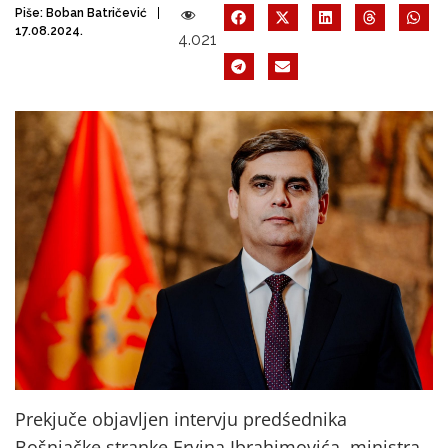
Piše:
Boban Batričević
17.08.2024.
4.021
Prekjuče objavljen intervju predśednika
Bošnjačke stranke Ervina Ibrahimovića, ministra