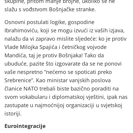
skupine, pritom manje brojne, ukoliko se ne
slažu s vođstvom Bošnjačke stranke.
Osnovni postulati logike, gospodine
Ibrahimoviću, koji se mogu izvući iz vaših izjava,
nalažu da vi zapravo mislite sljedeće: ko je protiv
Vlade Milojka Spajića i četničkog vojvode
Mandića, taj je protiv Bošnjaka! Tako da
ubuduće, pazite što izgovarate da se ne ponovi
vaše nespretno “nećemo se spoticati preko
Srebrenice”. Kao ministar vanjskih poslova
članice NATO trebali biste bazično poraditi na
svom vokabularu i diplomatskoj vještini, ipak nas
zastupate u najmoćnijoj organizaciji u svjetskoj
istoriji.
Eurointegracije