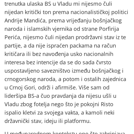
trenutka ulaska BS u Vladu mi nijesmo čuli
nijedan kritički ton prema nacionalističkoj politici
Andrije Mandića, prema vrijeđanju bošnjačkog
naroda i islamskih vjernika od strane Porfirija
Perića, nijesmo čuli nijedan prodržavni stav iz te
partije, a da nije ispraćen packama na račun
kritičara ili bez navođenja usko nacionalnih
interesa bez intencije da se do sada čvrsto
uspostavljeno savezništvo između bošnjačkog i
crnogorskog naroda, a potom i ostalih zajednica
u Crnoj Gori, održi i afirmiše. Više sam od
lideršipa BS-a čuo pravdanja da nijesu ušli u
Vladu zbog fotelja nego što je pokojni Risto
ispalio kletvi za svojega vakta, a kamoli neki
državnički stav, ideju ili platformu.
U međunarodnom kontekstu ono što zabrinjava