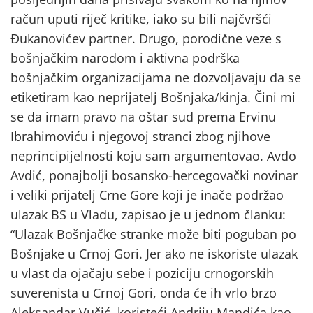
račun uputi riječ kritike, iako su bili najčvršći
Đukanovićev partner. Drugo, porodične veze s
bošnjačkim narodom i aktivna podrška
bošnjačkim organizacijama ne dozvoljavaju da se
etiketiram kao neprijatelj Bošnjaka/kinja. Čini mi
se da imam pravo na oštar sud prema Ervinu
Ibrahimoviću i njegovoj stranci zbog njihove
neprincipijelnosti koju sam argumentovao. Avdo
Avdić, ponajbolji bosansko-hercegovački novinar
i veliki prijatelj Crne Gore koji je inače podržao
ulazak BS u Vladu, zapisao je u jednom članku:
“Ulazak Bošnjačke stranke može biti poguban po
Bošnjake u Crnoj Gori. Jer ako ne iskoriste ulazak
u vlast da ojačaju sebe i poziciju crnogorskih
suverenista u Crnoj Gori, onda će ih vrlo brzo
Aleksandar Vučić, koristeći Andriju Mandića kao