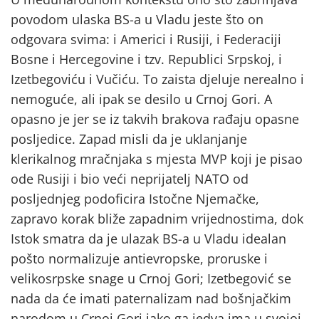
povodom ulaska BS-a u Vladu jeste što on
odgovara svima: i Americi i Rusiji, i Federaciji
Bosne i Hercegovine i tzv. Republici Srpskoj, i
Izetbegoviću i Vučiću. To zaista djeluje nerealno i
nemoguće, ali ipak se desilo u Crnoj Gori. A
opasno je jer se iz takvih brakova rađaju opasne
posljedice. Zapad misli da je uklanjanje
klerikalnog mračnjaka s mjesta MVP koji je pisao
ode Rusiji i bio veći neprijatelj NATO od
posljednjeg podoficira Istočne Njemačke,
zapravo korak bliže zapadnim vrijednostima, dok
Istok smatra da je ulazak BS-a u Vladu idealan
pošto normalizuje antievropske, proruske i
velikosrpske snage u Crnoj Gori; Izetbegović se
nada da će imati paternalizam nad bošnjačkim
narodom u Crnoj Gori iako ga jedva ima u svojoj