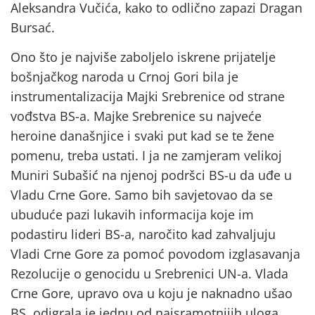
Aleksandra Vučića, kako to odlično zapazi Dragan
Bursać.
Ono što je najviše zaboljelo iskrene prijatelje
bošnjačkog naroda u Crnoj Gori bila je
instrumentalizacija Majki Srebrenice od strane
vođstva BS-a. Majke Srebrenice su najveće
heroine današnjice i svaki put kad se te žene
pomenu, treba ustati. I ja ne zamjeram velikoj
Muniri Subašić na njenoj podršci BS-u da uđe u
Vladu Crne Gore. Samo bih savjetovao da se
ubuduće pazi lukavih informacija koje im
podastiru lideri BS-a, naročito kad zahvaljuju
Vladi Crne Gore za pomoć povodom izglasavanja
Rezolucije o genocidu u Srebrenici UN-a. Vlada
Crne Gore, upravo ova u koju je naknadno ušao
BS, odigrala je jednu od najsramotnijih uloga