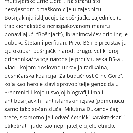
multivjerske Crne Gore”. Na stranu što
nesvjesnom omaškom cijelu zajednicu
Bošnjakinja isključuje iz bošnjačke zajednice (u
tradicionalistički neraspakovanom maniru
ponavljajući “Bošnjaci”), Ibrahimovićev dribling je
duboko štetan i perfidan. Prvo, BS ne predstavlja
cjelokupan bošnjački narod; drugo, veliki broj
pripadnika/ca tog naroda je protiv ulaska BS-a u
Vladu kojom doslovno upravlja radikalna,
desničarska koalicija “Za budućnost Crne Gore”,
koja kao heroje slavi sprovoditelje genocida u
Srebrenici i koja u svojoj biografiji ima i
antibošnjačkih i antiislamskih izjava (pomenuću
samo tako sočan slučaj Milutina Đukanovića);
treće, sramotno je i odveć četnički karakterisati i
etiketirati ljude kao neprijatelje cijele etničke