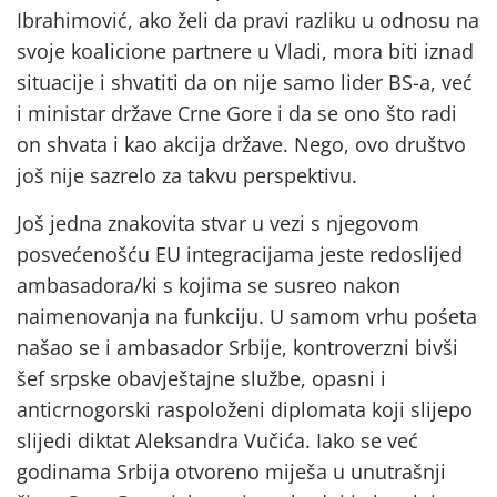
Ibrahimović, ako želi da pravi razliku u odnosu na
svoje koalicione partnere u Vladi, mora biti iznad
situacije i shvatiti da on nije samo lider BS-a, već
i ministar države Crne Gore i da se ono što radi
on shvata i kao akcija države. Nego, ovo društvo
još nije sazrelo za takvu perspektivu.
Još jedna znakovita stvar u vezi s njegovom
posvećenošću EU integracijama jeste redoslijed
ambasadora/ki s kojima se susreo nakon
naimenovanja na funkciju. U samom vrhu pośeta
našao se i ambasador Srbije, kontroverzni bivši
šef srpske obavještajne službe, opasni i
anticrnogorski raspoloženi diplomata koji slijepo
slijedi diktat Aleksandra Vučića. Iako se već
godinama Srbija otvoreno miješa u unutrašnji