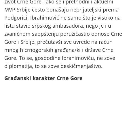
život Crne Gore, iako se i prethodni i aktuelni
MVP Srbije često ponašaju neprijateljski prema
Podgorici, Ibrahimović ne samo što je visoko na
listu stavio srpskog ambasadora, nego je i u
zvaničnom saopštenju poružičastio odnose Crne
Gore i Srbije, prećutavši sve uvrede na račun
mnogih crnogorskih građana/ki i države Crne
Gore. To se, gospodine Ibrahimoviću, ne zove
diplomatija, to se zove beskičmenjaštvo.
Građanski karakter Crne Gore