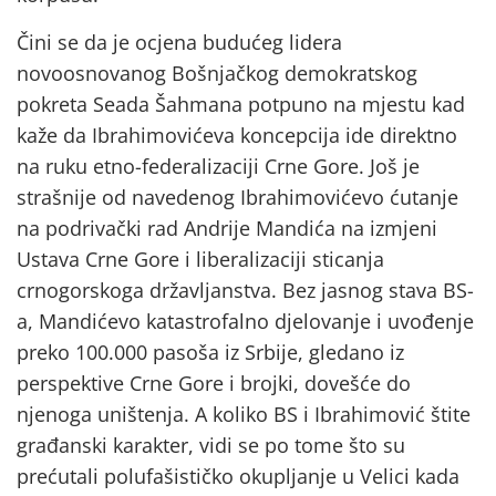
Čini se da je ocjena budućeg lidera
novoosnovanog Bošnjačkog demokratskog
pokreta Seada Šahmana potpuno na mjestu kad
kaže da Ibrahimovićeva koncepcija ide direktno
na ruku etno-federalizaciji Crne Gore. Još je
strašnije od navedenog Ibrahimovićevo ćutanje
na podrivački rad Andrije Mandića na izmjeni
Ustava Crne Gore i liberalizaciji sticanja
crnogorskoga državljanstva. Bez jasnog stava BS-
a, Mandićevo katastrofalno djelovanje i uvođenje
preko 100.000 pasoša iz Srbije, gledano iz
perspektive Crne Gore i brojki, dovešće do
njenoga uništenja. A koliko BS i Ibrahimović štite
građanski karakter, vidi se po tome što su
prećutali polufašističko okupljanje u Velici kada