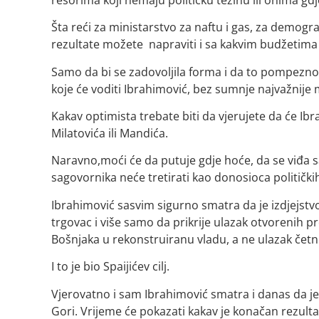
Šta reći za ministarstvo za naftu i gas, za demogra
rezultate možete napraviti i sa kakvim budžetima 
Samo da bi se zadovoljila forma i da to pompezno
koje će voditi Ibrahimović, bez sumnje najvažnije m
Kakav optimista trebate biti da vjerujete da će Ibr
Milatovića ili Mandića.
Naravno,moći će da putuje gdje hoće, da se viđa sa
sagovornika neće tretirati kao donosioca političkih
Ibrahimović sasvim sigurno smatra da je izdjejstv
trgovac i više samo da prikrije ulazak otvorenih p
Bošnjaka u rekonstruiranu vladu, a ne ulazak četn
I to je bio Spaijićev cilj.
Vjerovatno i sam Ibrahimović smatra i danas da je
Gori. Vrijeme će pokazati kakav je konačan rezultat 