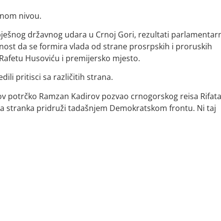
alnom nivou.
spješnog državnog udara u Crnoj Gori, rezultati parlamentar
ućnost da se formira vlada od strane prosrpskih i proruskih
 Rafetu Husoviću i premijersko mjesto.
li pritisci sa različitih strana.
inov potrčko Ramzan Kadirov pozvao crnogorskog reisa Rifat
čka stranka pridruži tadašnjem Demokratskom frontu. Ni taj