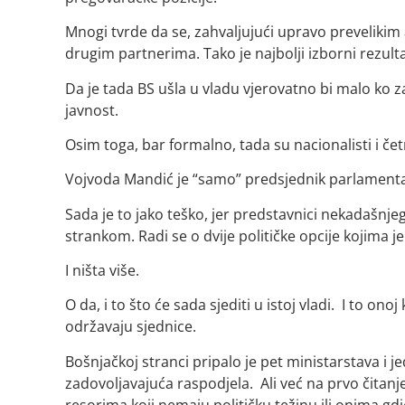
Mnogi tvrde da se, zahvaljujući upravo prevelikim 
drugim partnerima. Tako je najbolji izborni rezul
Da je tada BS ušla u vladu vjerovatno bi malo ko zam
javnost.
Osim toga, bar formalno, tada su nacionalisti i četn
Vojvoda Mandić je “samo” predsjednik parlamenta. 
Sada je to jako teško, jer predstavnici nekadašn
strankom. Radi se o dvije političke opcije kojima je
I ništa više.
O da, i to što će sada sjediti u istoj vladi. I to ono
održavaju sjednice.
Bošnjačkoj stranci pripalo je pet ministarstava i 
zadovoljavajuća raspodjela. Ali već na prvo čitanje
resorima koji nemaju političku težinu ili onima gdj