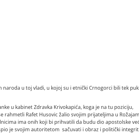
naroda u toj vladi, u kojoj su i etnički Crnogorci bili tek pu
anke u kabinet Zdravka Krivokapića, koga je na tu poziciju,
se rahmetli Rafet Husovic žalio svojim prijateljima u Rožaja
icima ima onih koji bi prihvatili da budu dio apostolske već
io je svojim autoritetom sačuvati i obraz i politički integrit