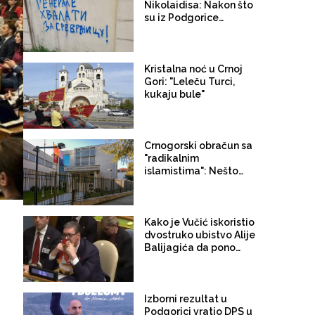
Nikolaidisa: Nakon što
su iz Podgorice
protjerali Turke, na
redu su "poturice"
Kristalna noć u Crnoj
Gori: "Leleču Turci,
kukaju bule"
Crnogorski obračun sa
"radikalnim
islamistima": Nešto
(opet) smrdi u priči o
“usamljenim
vukovima”
Kako je Vučić iskoristio
dvostruko ubistvo Alije
Balijagića da ponovo
destabilizuje Crnu
Goru
Izborni rezultat u
Podgorici vratio DPS u