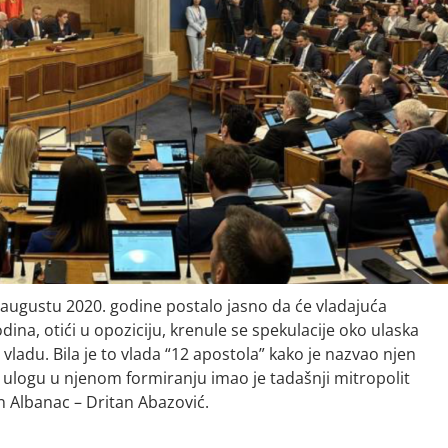
augustu 2020. godine postalo jasno da će vladajuća
dina, otići u opoziciju, krenule se spekulacije oko ulaska
ladu. Bila je to vlada “12 apostola” kako je nazvao njen
 ulogu u njenom formiranju imao je tadašnji mitropolit
n Albanac – Dritan Abazović.