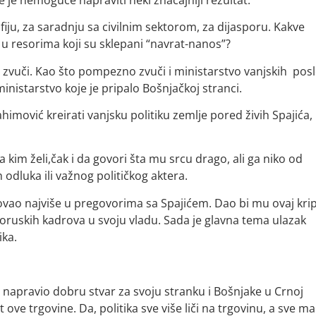
fiju, za saradnju sa civilnim sektorom, za dijasporu. Kakve
u resorima koji su sklepani “navrat-nanos”?
 zvuči. Kao što pompezno zvuči i ministarstvo vanjskih pos
inistarstvo koje je pripalo Bošnjačkoj stranci.
ahimović kreirati vanjsku politiku zemlje pored živih Spajića,
 kim želi,čak i da govori šta mu srcu drago, ali ga niko od
 odluka ili važnog političkog aktera.
ovao najviše u pregovorima sa Spajićem. Dao bi mu ovaj kri
roruskih kadrova u svoju vladu. Sada je glavna tema ulazak
ika.
 napravio dobru stvar za svoju stranku i Bošnjake u Crnoj
ove trgovine. Da, politika sve više liči na trgovinu, a sve m