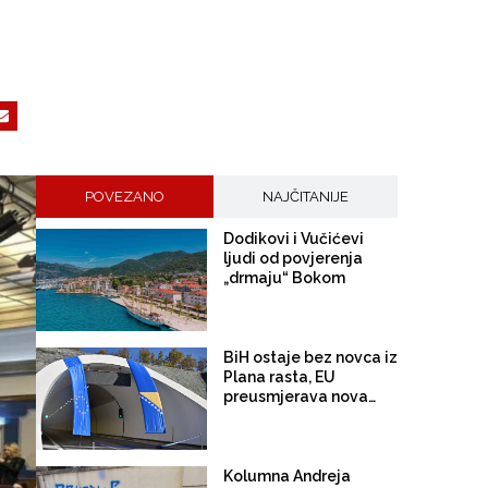
POVEZANO
NAJČITANIJE
Dodikovi i Vučićevi
ljudi od povjerenja
„drmaju“ Bokom
BiH ostaje bez novca iz
Plana rasta, EU
preusmjerava novac
za reforme onima koji
rade
Kolumna Andreja