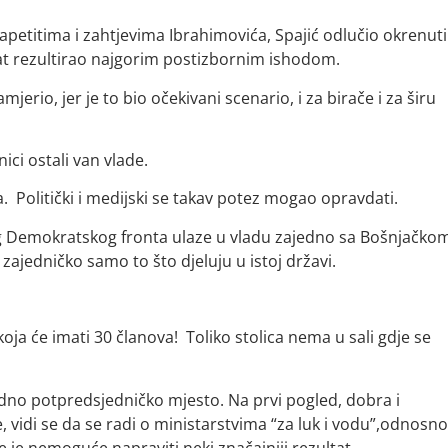
apetitima i zahtjevima Ibrahimovića, Spajić odlučio okrenuti
tat rezultirao najgorim postizbornim ishodom.
jerio, jer je to bio očekivani scenario, i za birače i za širu
ici ostali van vlade.
Politički i medijski se takav potez mogao opravdati.
jeg Demokratskog fronta ulaze u vladu zajedno sa Bošnjačko
 zajedničko samo to što djeluju u istoj državi.
j koja će imati 30 članova! Toliko stolica nema u sali gdje se
jedno potpredsjedničko mjesto. Na prvi pogled, dobra i
, vidi se da se radi o ministarstvima “za luk i vodu”,odnosno
e je nemoguće napraviti neki značajniji rezultat.