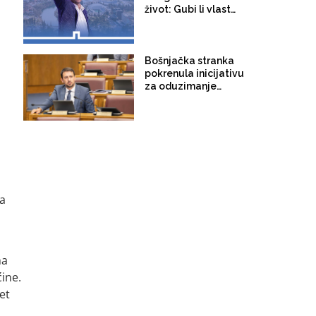
život: Gubi li vlast
glavni grad Crne Gore?
Bošnjačka stranka
pokrenula inicijativu
za oduzimanje
književne nagrade
"Risto Ratković" koja je
1993. godine
dodijeljena ratnom
zločincu Radovanu
Karadžiću
ka
ma
ine.
et