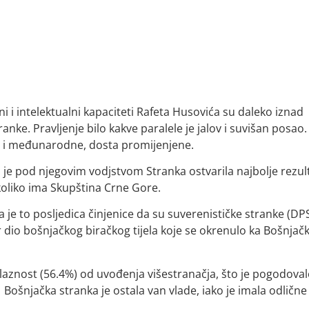
ni i intelektualni kapaciteti Rafeta Husovića su daleko iznad
ke. Pravljenje bilo kakve paralele je jalov i suvišan posao.
je i međunarodne, dosta promijenjene.
 je pod njegovim vodjstvom Stranka ostvarila najbolje rezul
koliko ima Skupština Crne Gore.
 je to posljedica činjenice da su suverenističke stranke (DP
r dio bošnjačkog biračkog tijela koje se okrenulo ka Bošnjač
izlaznost (56.4%) od uvođenja višestranačja, što je pogodova
šnjačka stranka je ostala van vlade, iako je imala odlične