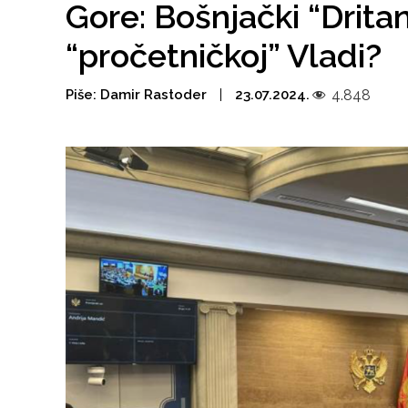
Gore: Bošnjački “Dritani
“pročetničkoj” Vladi?
Piše:
Damir Rastoder
23.07.2024.
4.848