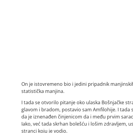
On je istovremeno bio i jedini pripadnik manjinskih 
statistička manjina.
I tada se otvorilo pitanje oko ulaska Bošnjačke str
glavom i bradom, postavio sam Amfilohije. I tada 
da je iznenađen činjenicom da i među prvim saradn
Iako, već tada skrhan bolešću i lošim zdravljem, usp
stranci koju je vodio.