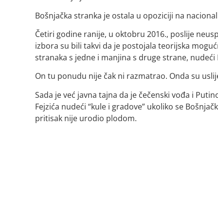
Bošnjačka stranka je ostala u opoziciji na nacion
Četiri godine ranije, u oktobru 2016., poslije neu
izbora su bili takvi da je postojala teorijska mog
stranaka s jedne i manjina s druge strane, nudeći
On tu ponudu nije čak ni razmatrao. Onda su uslijedi
Sada je već javna tajna da je čečenski vođa i Put
Fejzića nudeći “kule i gradove” ukoliko se Bošnja
pritisak nije urodio plodom.