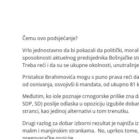
Čemu ovo podsjećanje?
Vrlo jednostavno da bi pokazali da politički, moral
sposobnosti aktuelnog predsjednika Bošnjačke stran
Treba reći i da su se ukupne okolnosti, unutrašn
Pristalice Ibrahimovića mogu s puno prava reći da
od osnivanja, osvojivši 6 mandata, od ukupno 81 
Međutim, ko iole poznaje crnogorske prilike zna da
SDP, SD) poslije odlaska u opoziciju izgubile doba
stranci, kao jedinoj alternativi u tom trenutku.
Drugi razlog za dobar izborni rezultat je najniža 
malim i manjinskim strankama. No, uprkos tome, Bo
pregovaračke pozicije.