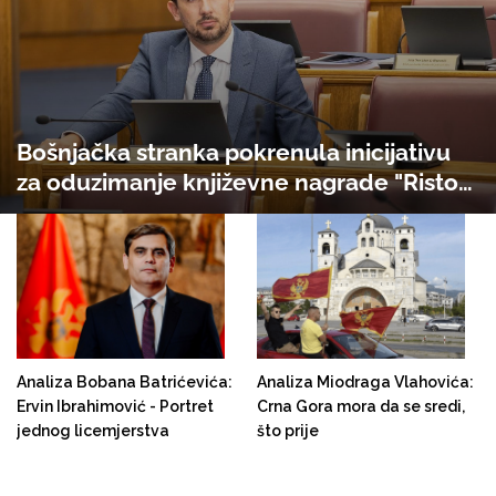
Bošnjačka stranka pokrenula inicijativu
za oduzimanje književne nagrade "Risto
Ratković" koja je 1993. godine dodijeljena
ratnom zločincu Radovanu Karadžiću
Analiza Bobana Batrićevića:
Analiza Miodraga Vlahovića:
Ervin Ibrahimović - Portret
Crna Gora mora da se sredi,
jednog licemjerstva
što prije