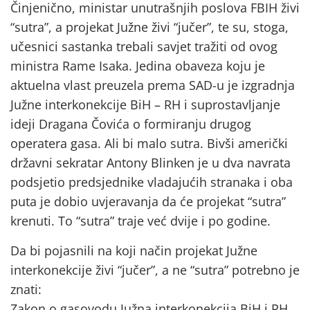
Činjenično, ministar unutrašnjih poslova FBIH živi
“sutra”, a projekat Južne živi “jučer”, te su, stoga,
učesnici sastanka trebali savjet tražiti od ovog
ministra Rame Isaka. Jedina obaveza koju je
aktuelna vlast preuzela prema SAD-u je izgradnja
Južne interkonekcije BiH – RH i suprostavljanje
ideji Dragana Čovića o formiranju drugog
operatera gasa. Ali bi malo sutra. Bivši američki
državni sekratar Antony Blinken je u dva navrata
podsjetio predsjednike vladajućih stranaka i oba
puta je dobio uvjeravanja da će projekat “sutra”
krenuti. To “sutra” traje već dvije i po godine.
Da bi pojasnili na koji način projekat Južne
interkonekcije živi “jučer”, a ne “sutra” potrebno je
znati:
Zakon o gasovodu Južna interkonekcija BiH i RH