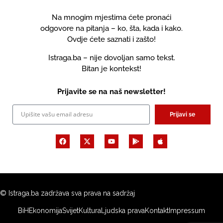
Na mnogim mjestima ćete pronaći
odgovore na pitanja – ko, šta, kada i kako.
Ovdje ćete saznati i zašto!
Istraga.ba – nije dovoljan samo tekst.
Bitan je kontekst!
Prijavite se na naš newsletter!
Prijavi se
© Istraga.ba zadržava sva prava na sadržaj
BiH
Ekonomija
Svijet
Kultura
Ljudska prava
Kontakt
Impressum