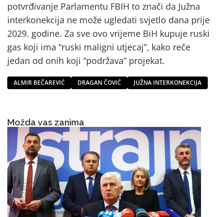
potvrđivanje Parlamentu FBIH to znači da Južna
interkonekcija ne može ugledati svjetlo dana prije
2029. godine. Za sve ovo vrijeme BiH kupuje ruski
gas koji ima “ruski maligni utjecaj”, kako reče
jedan od onih koji “podržava” projekat.
ALMIR BEČAREVIĆ
DRAGAN ČOVIĆ
JUŽNA INTERKONEKCIJA
Možda vas zanima