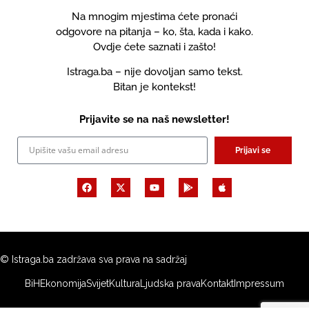
Na mnogim mjestima ćete pronaći
odgovore na pitanja – ko, šta, kada i kako.
Ovdje ćete saznati i zašto!
Istraga.ba – nije dovoljan samo tekst.
Bitan je kontekst!
Prijavite se na naš newsletter!
Prijavi se
© Istraga.ba zadržava sva prava na sadržaj
BiH
Ekonomija
Svijet
Kultura
Ljudska prava
Kontakt
Impressum