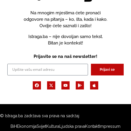
Na mnogim mjestima ćete pronaći
odgovore na pitanja – ko, šta, kada i kako.
Ovdje ćete saznati i zašto!
Istraga.ba – nije dovoljan samo tekst.
Bitan je kontekst!
Prijavite se na naš newsletter!
Prijavi se
© Istraga.ba zadržava sva prava na sadržaj
BiH
Ekonomija
Svijet
Kultura
Ljudska prava
Kontakt
Impressum