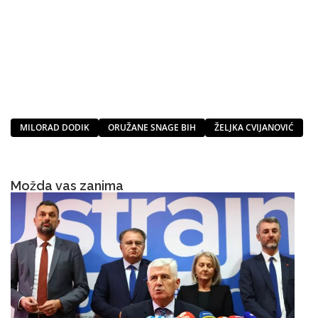
MILORAD DODIK
ORUŽANE SNAGE BIH
ŽELJKA CVIJANOVIĆ
Možda vas zanima