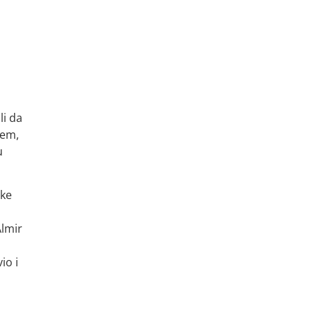
li da
jem,
u
čke
Almir
io i