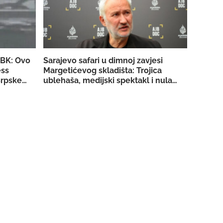
SBK: Ovo
Sarajevo safari u dimnoj zavjesi
ess
Margetićevog skladišta: Trojica
rpske za
ublehaša, medijski spektakl i nula
konkretnih dokaza