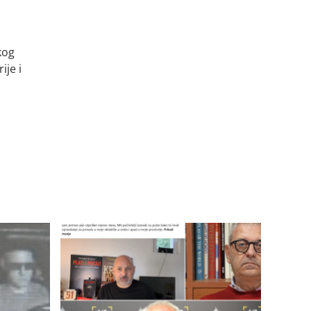
kog
ije i