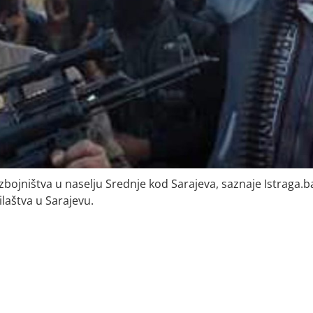
azbojništva u naselju Srednje kod Sarajeva, saznaje Istraga.b
laštva u Sarajevu.