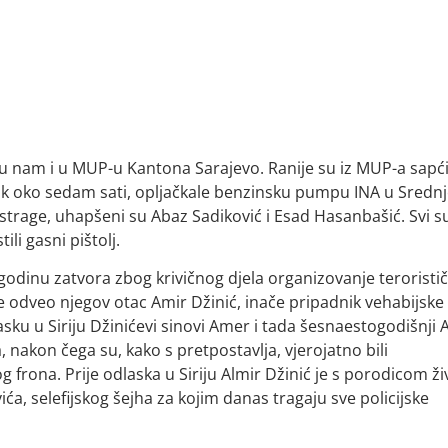
su nam i u MUP-u Kantona Sarajevo. Ranije su iz MUP-a sapći
ljak oko sedam sati, opljačkale benzinsku pumpu INA u Sredn
Istrage, uhapšeni su Abaz Sadiković i Esad Hasanbašić. Svi s
ili gasni pištolj.
godinu zatvora zbog krivičnog djela organizovanje teroristi
ine odveo njegov otac Amir Džinić, inače pripadnik vehabijske
ku u Siriju Džinićevi sinovi Amer i tada šesnaestogodišnji 
 nakon čega su, kako s pretpostavlja, vjerojatno bili
frona. Prije odlaska u Siriju Almir Džinić je s porodicom živ
a, selefijskog šejha za kojim danas tragaju sve policijske