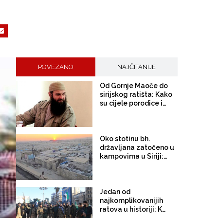
POVEZANO
NAJČITANIJE
Od Gornje Maoče do
sirijskog ratišta: Kako
su cijele porodice iz
BiH završile pod
zastavom ISIL-a
Oko stotinu bh.
državljana zatočeno u
kampovima u Siriji:
"Zašto smo
prepuštene
zaboravu?"
Jedan od
najkomplikovanijih
ratova u historiji: Ko je