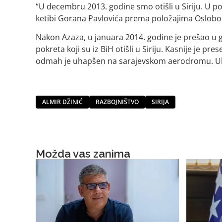
“U decembru 2013. godine smo otišli u Siriju. U 
ketibi Gorana Pavlovića prema položajima Oslobodil
Nakon Azaza, u januara 2014. godine je prešao u g
pokreta koji su iz BiH otišli u Siriju. Kasnije je pre
odmah je uhapšen na sarajevskom aerodromu. Ubrz
ALMIR DŽINIĆ
RAZBOJNIŠTVO
SIRIJA
Možda vas zanima