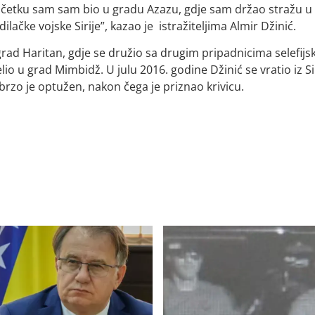
početku sam sam bio u gradu Azazu, gdje sam držao stražu u
ačke vojske Sirije”, kazao je istražiteljima Almir Džinić.
rad Haritan, gdje se družio sa drugim pripadnicima selefijs
selio u grad Mimbidž. U julu 2016. godine Džinić se vratio iz Sir
o je optužen, nakon čega je priznao krivicu.