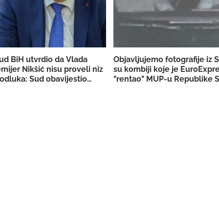
ud BiH utvrdio da Vlada
Objavljujemo fotografije iz 
emijer Nikšić nisu proveli niz
su kombiji koje je EuroExpr
odluka: Sud obavijestio
"rentao" MUP-u Republike S
užilaštvo
akciju u Bugojnu!