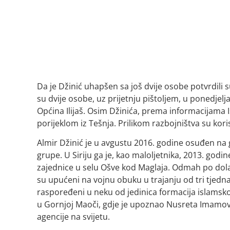
Da je Džinić uhapšen sa još dvije osobe potvrdili 
su dvije osobe, uz prijetnju pištoljem, u ponedje
Općina Ilijaš. Osim Džinića, prema informacijama 
porijeklom iz Tešnja. Prilikom razbojništva su korist
Almir Džinić je u avgustu 2016. godine osuđen na 
grupe. U Siriju ga je, kao maloljetnika, 2013. god
zajednice u selu Ošve kod Maglaja. Odmah po dolas
su upućeni na vojnu obuku u trajanju od tri tjedna,
raspoređeni u neku od jedinica formacija islamskog 
u Gornjoj Maoči, gdje je upoznao Nusreta Imamović
agencije na svijetu.