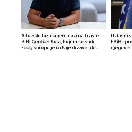
Albanski biznismen ulazi na tržište
Ustavni s
BiH: Gentian Sula, kojem se sudi
FBiH i pr
zbog korupcije u dvije države, dobio
njegovih 
licencu DERK-a za trgovinu strujom
državno T