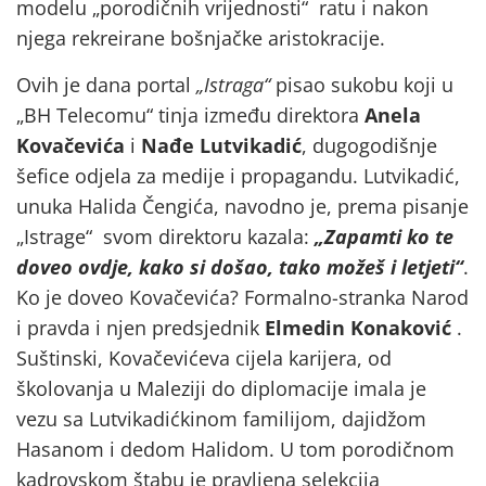
modelu „porodičnih vrijednosti“ ratu i nakon
njega rekreirane bošnjačke aristokracije.
Ovih je dana portal
„Istraga“
pisao sukobu koji u
„BH Telecomu“ tinja između direktora
Anela
Kovačevića
i
Nađe Lutvikadić
, dugogodišnje
šefice odjela za medije i propagandu. Lutvikadić,
unuka Halida Čengića, navodno je, prema pisanje
„Istrage“ svom direktoru kazala:
„Zapamti ko te
doveo ovdje, kako si došao, tako možeš i letjeti“
.
Ko je doveo Kovačevića? Formalno-stranka Narod
i pravda i njen predsjednik
Elmedin Konaković
.
Suštinski, Kovačevićeva cijela karijera, od
školovanja u Maleziji do diplomacije imala je
vezu sa Lutvikadićkinom familijom, dajidžom
Hasanom i dedom Halidom. U tom porodičnom
kadrovskom štabu je pravljena selekcija