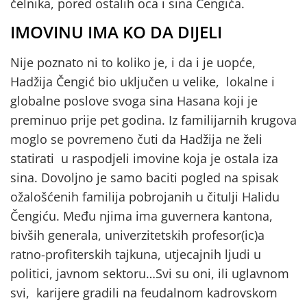
čelnika, pored ostalih oca i sina Čengića.
IMOVINU IMA KO DA DIJELI
Nije poznato ni to koliko je, i da i je uopće,
Hadžija Čengić bio uključen u velike, lokalne i
globalne poslove svoga sina Hasana koji je
preminuo prije pet godina. Iz familijarnih krugova
moglo se povremeno čuti da Hadžija ne želi
statirati u raspodjeli imovine koja je ostala iza
sina. Dovoljno je samo baciti pogled na spisak
ožalošćenih familija pobrojanih u čitulji Halidu
Čengiću. Među njima ima guvernera kantona,
bivših generala, univerzitetskih profesor(ic)a
ratno-profiterskih tajkuna, utjecajnih ljudi u
politici, javnom sektoru…Svi su oni, ili uglavnom
svi, karijere gradili na feudalnom kadrovskom