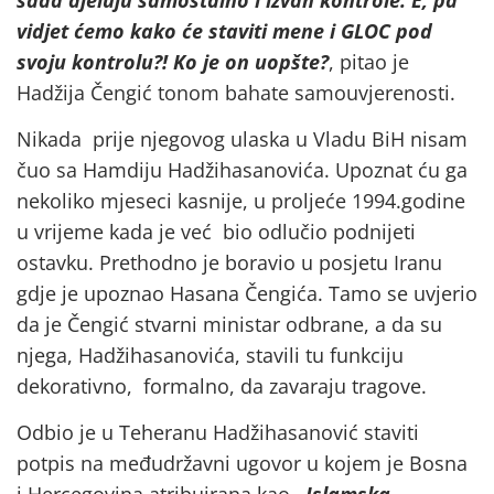
vidjet ćemo kako će staviti mene i GLOC pod
svoju kontrolu?! Ko je on uopšte?
, pitao je
Hadžija Čengić tonom bahate samouvjerenosti.
Nikada prije njegovog ulaska u Vladu BiH nisam
čuo sa Hamdiju Hadžihasanovića. Upoznat ću ga
nekoliko mjeseci kasnije, u proljeće 1994.godine
u vrijeme kada je već bio odlučio podnijeti
ostavku. Prethodno je boravio u posjetu Iranu
gdje je upoznao Hasana Čengića. Tamo se uvjerio
da je Čengić stvarni ministar odbrane, a da su
njega, Hadžihasanovića, stavili tu funkciju
dekorativno, formalno, da zavaraju tragove.
Odbio je u Teheranu Hadžihasanović staviti
potpis na međudržavni ugovor u kojem je Bosna