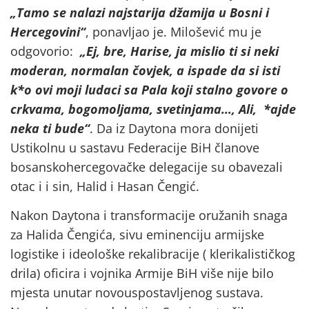
„Tamo se nalazi najstarija džamija u Bosni i
Hercegovini“
, ponavljao je. Milošević mu je
odgovorio:
„Ej, bre, Harise, ja mislio ti si neki
moderan, normalan čovjek, a ispade da si isti
k*o ovi moji ludaci sa Pala koji stalno govore o
crkvama, bogomoljama, svetinjama…, Ali, *ajde
neka ti bude“
. Da iz Daytona mora donijeti
Ustikolnu u sastavu Federacije BiH članove
bosanskohercegovačke delegacije su obavezali
otac i i sin, Halid i Hasan Čengić.
Nakon Daytona i transformacije oružanih snaga
za Halida Čengića, sivu eminenciju armijske
logistike i ideološke rekalibracije ( klerikalističkog
drila) oficira i vojnika Armije BiH više nije bilo
mjesta unutar novouspostavljenog sustava.