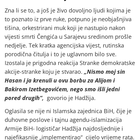
Zna li se to, a još je živo dovoljno ljudi kojima je
to poznato iz prve ruke, potpuno je neobjašnjiva
tišina, orkestrirani muk koji je nastupio nakon
vijesti smrti Čengića u Sarajevu sredinom prošle
nedjelje. Tek kratka agencijska vijest, rutinska
porodična čitulja i to je uglavnom bilo sve.
Izostala je prigodna reakcija Stranke demokratske
akcije-stranke koju je stvarao.
„Nismo moj sin
Hasan i ja krenuli u ovu borbu za Alijom i
Bakirom Izetbegovićem, nego smo išli jedni
pored drugih“,
govorio je Hadžija.
Oglasila se nije ni Islamska zajednica BiH, čije je
duhovne poslove i tajnu agendu-islamizacija
Armije BiH- logističar Hadžija najdosljednije i
najefikasnije „implementirao“ cijelo vrijeme rata.