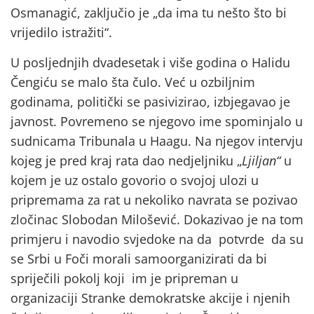
Osmanagić, zaključio je „da ima tu nešto što bi
vrijedilo istražiti“.
U posljednjih dvadesetak i više godina o Halidu
Čengiću se malo šta čulo. Već u ozbiljnim
godinama, politički se pasivizirao, izbjegavao je
javnost. Povremeno se njegovo ime spominjalo u
sudnicama Tribunala u Haagu. Na njegov intervju
kojeg je pred kraj rata dao nedjeljniku „
Ljiljan“
u
kojem je uz ostalo govorio o svojoj ulozi u
pripremama za rat u nekoliko navrata se pozivao
zločinac Slobodan Milošević. Dokazivao je na tom
primjeru i navodio svjedoke na da potvrde da su
se Srbi u Foči morali samoorganizirati da bi
spriječili pokolj koji im je pripreman u
organizaciji Stranke demokratske akcije i njenih