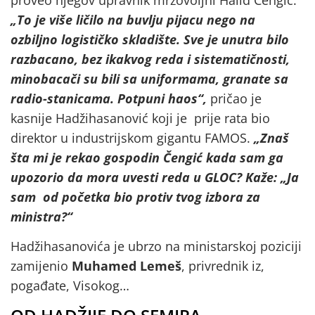
proveo njegov upravnik mrzovoljni Halid Čengić.
„To je više ličilo na buvlju pijacu nego na
ozbiljno logističko skladište. Sve je unutra bilo
razbacano, bez ikakvog reda i sistematičnosti,
minobacači su bili sa uniformama, granate sa
radio-stanicama. Potpuni haos“,
pričao je
kasnije Hadžihasanović koji je prije rata bio
direktor u industrijskom gigantu FAMOS.
„Znaš
šta mi je rekao gospodin Čengić kada sam ga
upozorio da mora uvesti reda u GLOC? Kaže: „Ja
sam od početka bio protiv tvog izbora za
ministra?“
Hadžihasanovića je ubrzo na ministarskoj poziciji
zamijenio
Muhamed Lemeš
, privrednik iz,
pogađate, Visokog…