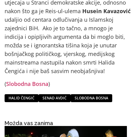
utjecaja u Stranci demokratske akcije, odnosno
nakon što ga je Reis-ul-ulema
Husein Kavazović
udaljio od centara odlučivanja u Islamskoj
zajednici BiH. Ako je to tačno, a mnogo je
indicija i opipljivih argumenta da bi moglo biti,
možda se i ignorantska tišina koja je unutar
bošnjačkog političkog, vjerskog, medijskog
mainstreama nastupila nakon smrti Halida
Čengića i nije baš sasvim neobjašnjiva!
(
Slobodna Bosna
)
HALID ČENGIĆ
SENAD AVDIĆ
SLOBODNA BOSNA
Možda vas zanima