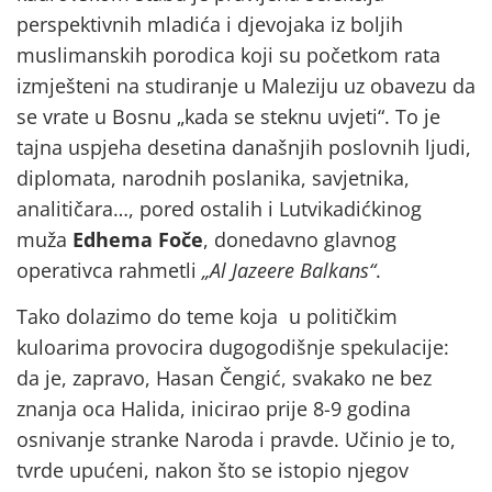
perspektivnih mladića i djevojaka iz boljih
muslimanskih porodica koji su početkom rata
izmješteni na studiranje u Maleziju uz obavezu da
se vrate u Bosnu „kada se steknu uvjeti“. To je
tajna uspjeha desetina današnjih poslovnih ljudi,
diplomata, narodnih poslanika, savjetnika,
analitičara…, pored ostalih i Lutvikadićkinog
muža
Edhema Foče
, donedavno glavnog
operativca rahmetli
„Al Jazeere Balkans“
.
Tako dolazimo do teme koja u političkim
kuloarima provocira dugogodišnje spekulacije:
da je, zapravo, Hasan Čengić, svakako ne bez
znanja oca Halida, inicirao prije 8-9 godina
osnivanje stranke Naroda i pravde. Učinio je to,
tvrde upućeni, nakon što se istopio njegov