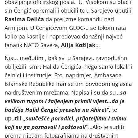
obavljanje oficirskog posla. U Visokom su otac i
sin Čengić opremali i obučili te u Sarajevo uputili
Rasima Delića
da preuzme komandu nad
Armijom. U Čengićevom GLOC-u se tokom rata
kalio pa kasnije i napredovao današnji najveći
fanatik NATO Saveza,
Alija Kožljak
…
Nisu, međutim , baš svi u Sarajevu ravnodušno
obilježili smrt Halida Čengića, nego samo lokalni
čelnici i institucije. Eto, naprimjer, Ambasada
Islamske Republike Iran se tim povodom oglasila
na društvenim mrežama. Napisali su da su
„sa
velikom tugom i žaljenjem primili vijest…da je
hadžija Halid Čengić preselio na Ahiret“,
te
uputili
„saučešće porodici, prijateljima i svima
koji su ga poznavali i poštovali“
…Ako je suditi
prema rijetkim fotografijama na društvenim