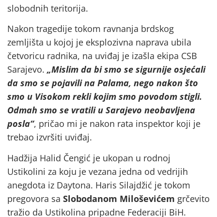
slobodnih teritorija.
Nakon tragedije tokom ravnanja brdskog
zemljišta u kojoj je eksplozivna naprava ubila
četvoricu radnika, na uviđaj je izašla ekipa CSB
Sarajevo.
„Mislim da bi smo se sigurnije osjećali
da smo se pojavili na Palama, nego nakon što
smo u Visokom rekli kojim smo povodom stigli.
Odmah smo se vratili u Sarajevo neobavljena
posla“
, pričao mi je nakon rata inspektor koji je
trebao izvršiti uviđaj.
Hadžija Halid Čengić je ukopan u rodnoj
Ustikolini za koju je vezana jedna od vedrijih
anegdota iz Daytona. Haris Silajdžić je tokom
pregovora sa
Slobodanom Miloševićem
grčevito
tražio da Ustikolina pripadne Federaciji BiH.