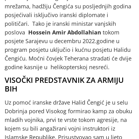
mrežama, hadžiju Čengića su posljednjih godina
posjećivali isključivo iranski diplomate i
političari. Tako je iranski ministar vanjskih
poslova
Hossein Amir Abdollahian
tokom
posjete Sarajevu u decembru 2022.godine u
program posjetu uključio i kućnu posjetu Halidu
Čengiću. Moćni čovjek Teherana stradati će dvije
godine kasnije u helikopterskoj nesreći.
VISOČKI PREDSTAVNIK ZA ARMIJU
BIH
Uz pomoć iranske države Halid Čengić je u selu
Dobrinja pored Visokog formirao kamp za obuku
mladih vojnika, prvi te vrste tokom agresije, na
kojem su bili angažirani vojni instruktori iz
Islamske Republike. Prisustvovao sam u ljeto