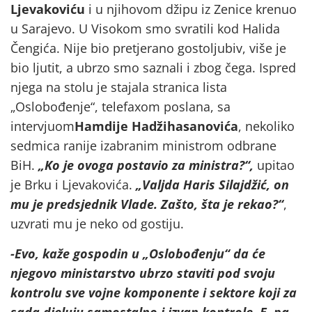
Ljevakoviću
i u njihovom džipu iz Zenice krenuo
u Sarajevo. U Visokom smo svratili kod Halida
Čengića. Nije bio pretjerano gostoljubiv, više je
bio ljutit, a ubrzo smo saznali i zbog čega. Ispred
njega na stolu je stajala stranica lista
„Oslobođenje“, telefaxom poslana, sa
intervjuom
Hamdije Hadžihasanovića
, nekoliko
sedmica ranije izabranim ministrom odbrane
BiH.
„Ko je ovoga postavio za ministra?“,
upitao
je Brku i Ljevakovića.
„Valjda Haris Silajdžić, on
mu je predsjednik Vlade. Zašto, šta je rekao?“
,
uzvrati mu je neko od gostiju.
-Evo, kaže gospodin u „Oslobođenju“ da će
njegovo ministarstvo ubrzo staviti pod svoju
kontrolu sve vojne komponente i sektore koji za
sada djeluju samostalno i izvan kontrole. E, pa