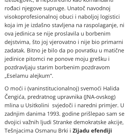
rođaci njegove supruge. Unatoč navodnoj
visokoprofesionalnoj obuci i naboljoj logistici
koja im je izdašno stavljena na raspolaganje, ni
ova jedinica se nije proslavila u borbenim
dejstvima, što joj vjerovatno i nije bio primarni
zadatak. Bitno je bilo da po povratku u matične
jedinice pitomci ne ponove moju grešku i
pozdravljaju starim borbenim pozdravom
„Eselamu alejkum“.
O moći i (vaninstitucionalnoj) svemoći Halida
Čengića, predratnog upravnika (JNA-ovskog)
mlina u Usitkolini svjedoči i naredni primjer. U
zadnjim danima 1993. godine prišlepao sam se
dvojici važnih ljudi Stranke demokratske akcije,
Tešnjacima Osmanu Brki i
Zijadu efendiji