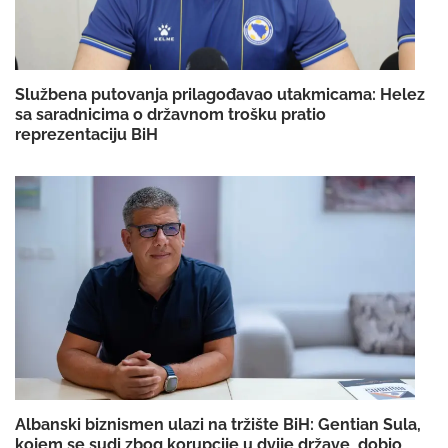
Službena putovanja prilagođavao utakmicama: Helez
sa saradnicima o državnom trošku pratio
reprezentaciju BiH
Albanski biznismen ulazi na tržište BiH: Gentian Sula,
kojem se sudi zbog korupcije u dvije države, dobio