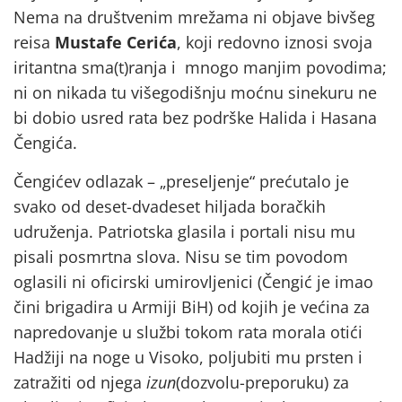
Nema na društvenim mrežama ni objave bivšeg
reisa
Mustafe Cerića
, koji redovno iznosi svoja
iritantna sma(t)ranja i mnogo manjim povodima;
ni on nikada tu višegodišnju moćnu sinekuru ne
bi dobio usred rata bez podrške Halida i Hasana
Čengića.
Čengićev odlazak – „preseljenje“ prećutalo je
svako od deset-dvadeset hiljada boračkih
udruženja. Patriotska glasila i portali nisu mu
pisali posmrtna slova. Nisu se tim povodom
oglasili ni oficirski umirovljenici (Čengić je imao
čini brigadira u Armiji BiH) od kojih je većina za
napredovanje u službi tokom rata morala otići
Hadžiji na noge u Visoko, poljubiti mu prsten i
zatražiti od njega
izun
(dozvolu-preporuku) za