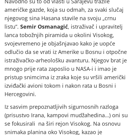
Navodno su to od vlasti u Sarajevu tražile
američke gazde, koja su odmah, za svaki slučaj
njegovog sina Hasana stavile na svoju „crnu
listu“.
Semir Osmanagić
, istraživač i upravitelj
lanca tobožnjih piramida u okolini Visokog,
svojevremeno je objašnjavao kako je uopće
odlučio da se vrati iz Amerike u Bosnu i otpočne
istraživačko-arheološku avanturu. Njegov brat je
mnogo prije rata zaposlio u NASA-i i imao je
pristup snimcima iz zraka koje su vršili američki
izviđački avioni tokom i nakon rata u Bosni i
Hercegovini.
Iz sasvim prepoznatljivih sigurnosnih razloga
(prisustvo Irana, kampovi mudžahedina…) oni su
se fokusirali na širi rejon Visokog. Na osnovu
snimaka planina oko Visokog, kazao je