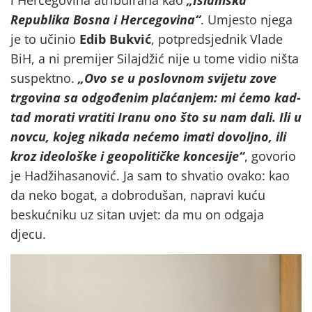
i Hercegovina atribuirana kao
„Islamska
Republika Bosna i Hercegovina“
. Umjesto njega
je to učinio
Edib Bukvić
, potpredsjednik Vlade
BiH, a ni premijer Silajdžić nije u tome vidio ništa
suspektno.
„Ovo se u poslovnom svijetu zove
trgovina sa odgođenim plaćanjem: mi ćemo kad-
tad morati vratiti Iranu ono što su nam dali. Ili u
novcu, kojeg nikada nećemo imati dovoljno, ili
kroz ideološke i geopolitičke koncesije“
, govorio
je Hadžihasanović. Ja sam to shvatio ovako: kao
da neko bogat, a dobrodušan, napravi kuću
beskućniku uz sitan uvjet: da mu on odgaja
djecu.