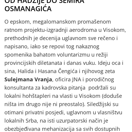
OD HADŽIJE DO SEMIRA
OSMANAGIĆA
O epskom, megalomanskom promašenom
ratnom projektu-izgradnji aerodroma u Visokom,
prethodnih je decenija uglavnom sve rečeno i
napisano, iako se repovi tog nakaznog
spomenika bahatom voluntarizmu u režiji
provincijskih diletanata i danas vuku. Ideju oca i
sina, Halida i Hasana Čengića i njihovog zeta
Sulejmana Vranja
, oficira JNA i porodičnog
konsultanta za kadrovska pitanja podržali su
lokalni hohštapleri na vlasti u Visokom (doduše
ništa im drugo nije ni preostalo). Siledžijski su
otimani privatni posjedi, uglavnom u vlasništvu
lokalnih Srba, na isti uzurpatorski način je
obezbjeđivana mehanizacija sa svih dostupnih