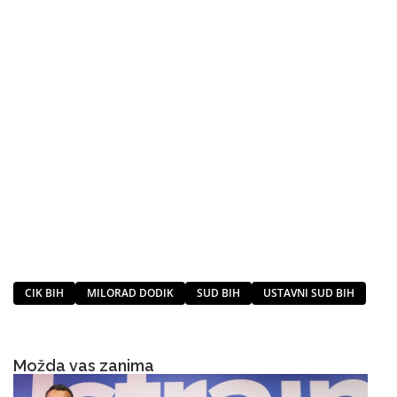
CIK BIH
MILORAD DODIK
SUD BIH
USTAVNI SUD BIH
Možda vas zanima