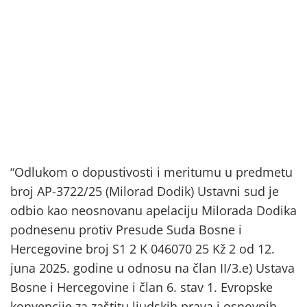
“Odlukom o dopustivosti i meritumu u predmetu
broj AP-3722/25 (Milorad Dodik) Ustavni sud je
odbio kao neosnovanu apelaciju Milorada Dodika
podnesenu protiv Presude Suda Bosne i
Hercegovine broj S1 2 K 046070 25 Kž 2 od 12.
juna 2025. godine u odnosu na član II/3.e) Ustava
Bosne i Hercegovine i član 6. stav 1. Evropske
konvencije za zaštitu ljudskih prava i osnovnih