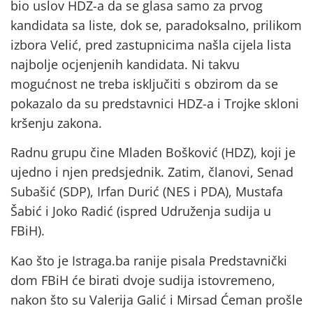
bio uslov HDZ-a da se glasa samo za prvog
kandidata sa liste, dok se, paradoksalno, prilikom
izbora Velić, pred zastupnicima našla cijela lista
najbolje ocjenjenih kandidata. Ni takvu
mogućnost ne treba isključiti s obzirom da se
pokazalo da su predstavnici HDZ-a i Trojke skloni
kršenju zakona.
Radnu grupu čine Mladen Bošković (HDZ), koji je
ujedno i njen predsjednik. Zatim, članovi, Senad
Subašić (SDP), Irfan Durić (NES i PDA), Mustafa
Šabić i Joko Radić (ispred Udruženja sudija u
FBiH).
Kao što je Istraga.ba ranije pisala Predstavnički
dom FBiH će birati dvoje sudija istovremeno,
nakon što su Valerija Galić i Mirsad Ćeman prošle