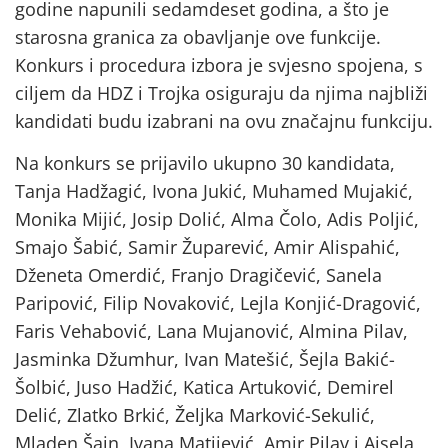
godine napunili sedamdeset godina, a što je
starosna granica za obavljanje ove funkcije.
Konkurs i procedura izbora je svjesno spojena, s
ciljem da HDZ i Trojka osiguraju da njima najbliži
kandidati budu izabrani na ovu značajnu funkciju.
Na konkurs se prijavilo ukupno 30 kandidata,
Tanja Hadžagić, Ivona Jukić, Muhamed Mujakić,
Monika Mijić, Josip Dolić, Alma Čolo, Adis Poljić,
Smajo Šabić, Samir Župarević, Amir Alispahić,
Dženeta Omerdić, Franjo Dragičević, Sanela
Paripović, Filip Novaković, Lejla Konjić-Dragović,
Faris Vehabović, Lana Mujanović, Almina Pilav,
Jasminka Džumhur, Ivan Matešić, Šejla Bakić-
Šolbić, Juso Hadžić, Katica Artuković, Demirel
Delić, Zlatko Brkić, Željka Marković-Sekulić,
Mladen Šain, Ivana Matijević, Amir Pilav i Ajsela