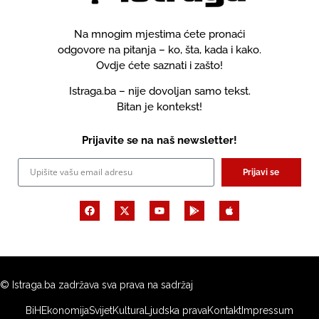
Na mnogim mjestima ćete pronaći
odgovore na pitanja – ko, šta, kada i kako.
Ovdje ćete saznati i zašto!
Istraga.ba – nije dovoljan samo tekst.
Bitan je kontekst!
Prijavite se na naš newsletter!
Prijavi se
© Istraga.ba zadržava sva prava na sadržaj
BiH
Ekonomija
Svijet
Kultura
Ljudska prava
Kontakt
Impressum