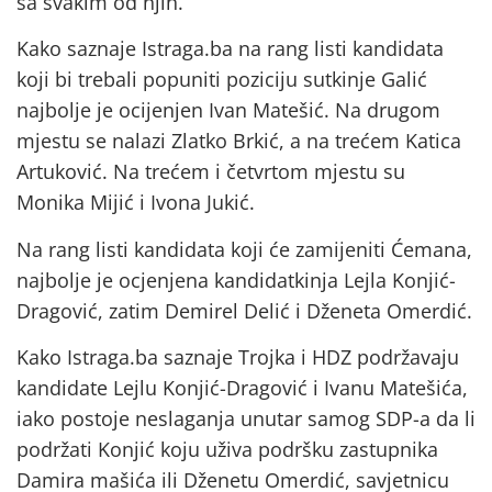
sa svakim od njih.
Kako saznaje Istraga.ba na rang listi kandidata
koji bi trebali popuniti poziciju sutkinje Galić
najbolje je ocijenjen Ivan Matešić. Na drugom
mjestu se nalazi Zlatko Brkić, a na trećem Katica
Artuković. Na trećem i četvrtom mjestu su
Monika Mijić i Ivona Jukić.
Na rang listi kandidata koji će zamijeniti Ćemana,
najbolje je ocjenjena kandidatkinja Lejla Konjić-
Dragović, zatim Demirel Delić i Dženeta Omerdić.
Kako Istraga.ba saznaje Trojka i HDZ podržavaju
kandidate Lejlu Konjić-Dragović i Ivanu Matešića,
iako postoje neslaganja unutar samog SDP-a da li
podržati Konjić koju uživa podršku zastupnika
Damira mašića ili Dženetu Omerdić, savjetnicu