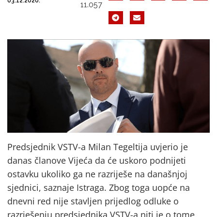
03.12.2020.
11.057
Predsjednik VSTV-a Milan Tegeltija uvjerio je
danas članove Vijeća da će uskoro podnijeti
ostavku ukoliko ga ne razriješe na današnjoj
sjednici, saznaje Istraga. Zbog toga uopće na
dnevni red nije stavljen prijedlog odluke o
razrješenju predsjednika VSTV-a niti je o tome