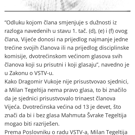
“Odluku kojom člana smjenjuje s dužnosti iz
razloga navedenih u stavu 1. tač. (d), (e) i (f) ovog
člana, Vijeće donosi na prijedlog najmanje jedne
trećine svojih članova ili na prijedlog disciplinske
komisije, dvotrećinskom većinom glasova svih
članova koji su prisutni i koji glasaju”, navedno je
u Zakonu o VSTV-u.
Kako Dragomir Vukoje nije prisustvovao sjednici,
a Milan Tegeltija nema pravo glasa, to bi značilo
da je sjednici prisustvovalo trinaest članova
Vijeća. Dvotrećinska većina od 13 je devet, što
znači da bi i bez glasa Mahmuta Švrake Tegeltija
mogao biti razriješen.
Prema Poslovniku o radu VSTV-a, Milan Tegeltija