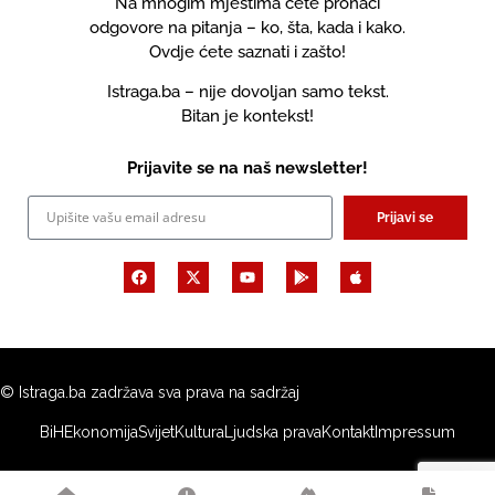
Na mnogim mjestima ćete pronaći
odgovore na pitanja – ko, šta, kada i kako.
Ovdje ćete saznati i zašto!
Istraga.ba – nije dovoljan samo tekst.
Bitan je kontekst!
Prijavite se na naš newsletter!
Prijavi se
© Istraga.ba zadržava sva prava na sadržaj
BiH
Ekonomija
Svijet
Kultura
Ljudska prava
Kontakt
Impressum