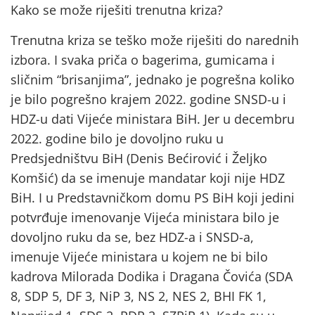
Kako se može riješiti trenutna kriza?
Trenutna kriza se teško može riješiti do narednih
izbora. I svaka priča o bagerima, gumicama i
sličnim “brisanjima”, jednako je pogrešna koliko
je bilo pogrešno krajem 2022. godine SNSD-u i
HDZ-u dati Vijeće ministara BiH. Jer u decembru
2022. godine bilo je dovoljno ruku u
Predsjedništvu BiH (Denis Bećirović i Željko
Komšić) da se imenuje mandatar koji nije HDZ
BiH. I u Predstavničkom domu PS BiH koji jedini
potvrđuje imenovanje Vijeća ministara bilo je
dovoljno ruku da se, bez HDZ-a i SNSD-a,
imenuje Vijeće ministara u kojem ne bi bilo
kadrova Milorada Dodika i Dragana Čovića (SDA
8, SDP 5, DF 3, NiP 3, NS 2, NES 2, BHI FK 1,