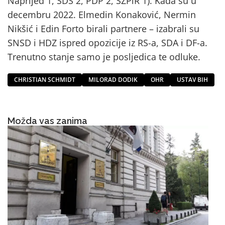
Naprijed 1, SDS 2, PDP 2, SZPiR 1). Kada su u
decembru 2022. Elmedin Konaković, Nermin
Nikšić i Edin Forto birali partnere – izabrali su
SNSD i HDZ ispred opozicije iz RS-a, SDA i DF-a.
Trenutno stanje samo je posljedica te odluke.
CHRISTIAN SCHMIDT
MILORAD DODIK
OHR
USTAV BIH
Možda vas zanima