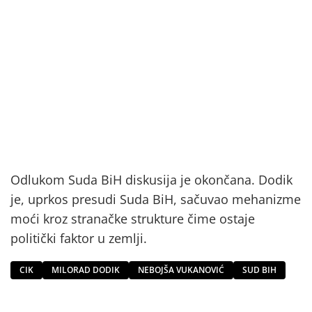
Odlukom Suda BiH diskusija je okončana. Dodik
je, uprkos presudi Suda BiH, sačuvao mehanizme
moći kroz stranačke strukture čime ostaje
politički faktor u zemlji.
CIK
MILORAD DODIK
NEBOJŠA VUKANOVIĆ
SUD BIH