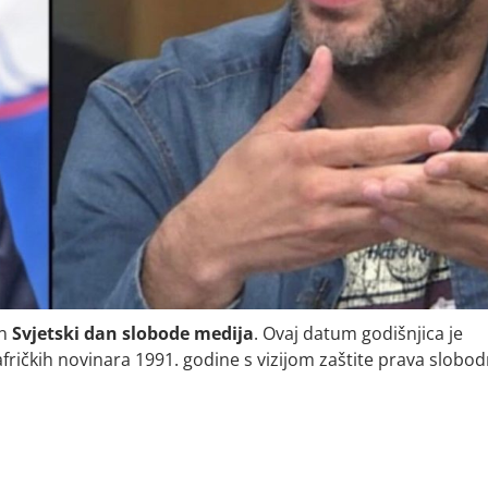
en
Svjetski
dan
slobode
medija
. Ovaj datum godišnjica je
afričkih novinara 1991. godine s vizijom zaštite prava slobo