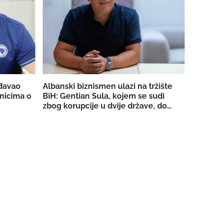
đavao
Albanski biznismen ulazi na tržište
nicima o
BiH: Gentian Sula, kojem se sudi
zbog korupcije u dvije države, dobio
licencu DERK-a za trgovinu strujom