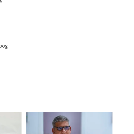
e
zbog