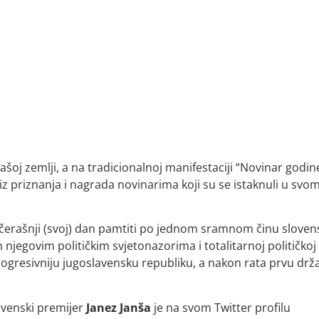
našoj zemlji, a na tradicionalnoj manifestaciji “Novinar godin
z priznanja i nagrada novinarima koji su se istaknuli u svo
 jučerašnji (svoj) dan pamtiti po jednom sramnom činu slove
 njegovim političkim svjetonazorima i totalitarnoj političkoj
rogresivniju jugoslavensku republiku, a nakon rata prvu drž
ovenski premijer
Janez
Janša
je na svom Twitter profilu