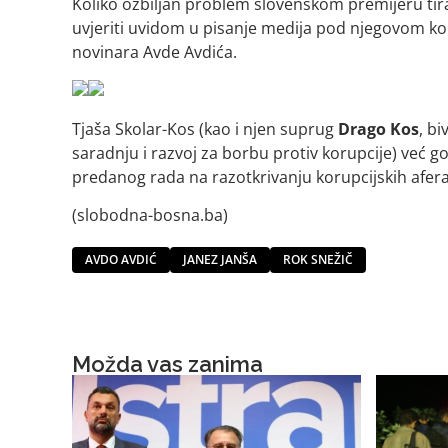
Koliko ozbiljan problem slovenskom premijeru tira
uvjeriti uvidom u pisanje medija pod njegovom kon
novinara Avde Avdića.
Tjaša Skolar-Kos (kao i njen suprug
Drago
Kos
, b
saradnju i razvoj za borbu protiv korupcije) već 
predanog rada na razotkrivanju korupcijskih afera 
(slobodna-bosna.ba)
AVDO AVDIĆ
JANEZ JANŠA
ROK SNEŽIČ
Možda vas zanima