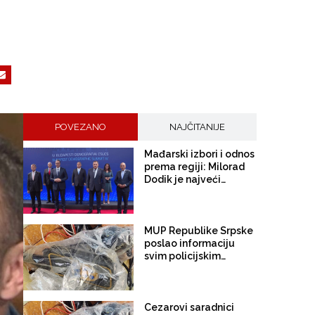
POVEZANO
NAJČITANIJE
Mađarski izbori i odnos
prema regiji: Milorad
Dodik je najveći
gubitnik. Nakon
Orbana
MUP Republike Srpske
poslao informaciju
svim policijskim
agencijama u BiH:
"Dobili smo informaciju
da je autobomba
zaplijenjena u Milićima
Cezarovi saradnici