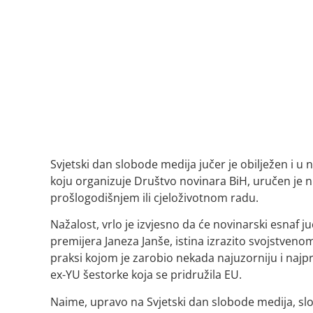
Svjetski dan slobode medija jučer je obilježen i u 
koju organizuje Društvo novinara BiH, uručen je ni
prošlogodišnjem ili cjeloživotnom radu.
Nažalost, vrlo je izvjesno da će novinarski esnaf
premijera Janeza Janše, istina izrazito svojstvenom
praksi kojom je zarobio nekada najuzorniju i najp
ex-YU šestorke koja se pridružila EU.
Naime, upravo na Svjetski dan slobode medija, sl