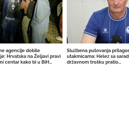
ne agencije dobile
Službena putovanja prilago
je: Hrvatska na Željavi pravi
utakmicama: Helez sa sarad
ni centar kako bi u BiH
državnom trošku pratio
galno prebacivati migrante
reprezentaciju BiH