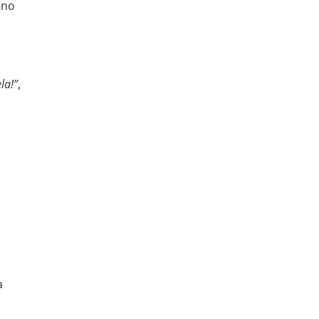
tno
la!”
,
a