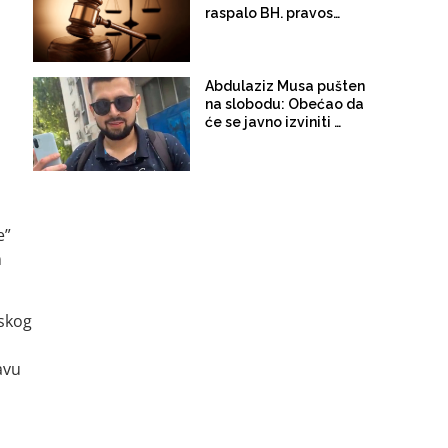
raspalo BH. pravosuđe
olakšava kartelima
Abdulaziz Musa pušten
na slobodu: Obećao da
će se javno izviniti Avdi
Avdiću
e”
m
nskog
avu