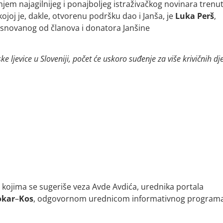
jem najagilnijeg i ponajboljeg istraživačkog novinara trenu
 kojoj je, dakle, otvorenu podršku dao i Janša, je
Luka
Perš
,
osnovanog od članova i donatora Janšine
 ljevice u Sloveniji, počet će uskoro suđenje za više krivičnih dje
 u kojima se sugeriše veza Avde Avdića, urednika portala
okar
–
Kos
, odgovornom urednicom informativnog program