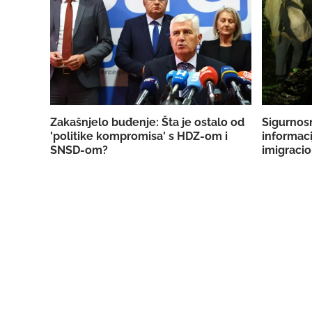
Zakašnjelo buđenje: Šta je ostalo od
Sigurnos
'politike kompromisa' s HDZ-om i
informaci
SNSD-om?
imigracio
mogla ile