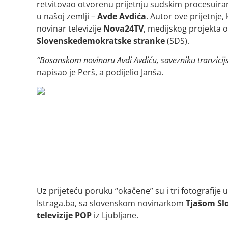
retvitovao otvorenu prijetnju sudskim procesuiran
u našoj zemlji –
Avde
Avdića
. Autor ove prijetnje,
novinar televizije
Nova24TV
, medijskog projekta 
Slovenske
demokratske
stranke
(SDS).
“Bosanskom novinaru Avdi Avdiću, savezniku tranzicijske
napisao je Perš, a podijelio Janša.
Uz prijeteću poruku “okačene” su i tri fotografije
Istraga.ba, sa slovenskom novinarkom
Tjašom
Sl
televizije POP
iz Ljubljane.