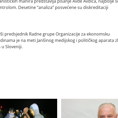
nističkih manira predstavlja pisanje Avde Avdića, najbolje s
trolom. Desetine “analiza” posvećene su diskreditaciji
ivši predsjednik Radne grupe Organizacije za ekonomsku
godinama je na meti Janšinog medijskog i političkog aparata 
u Sloveniji.