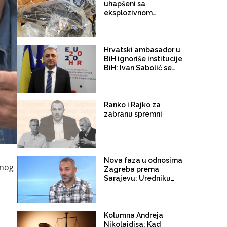
bila namijenjena za
uhapšeni sa
ubistvo novinara Avde
eksplozivnom
Avdića"
napravom: Koga su u
Sarajevu planirali ubiti
auto-bombom?
Hrvatski ambasador u
BiH ignoriše institucije
BiH: Ivan Sabolić se
nije odazvao na
konsultacije u
Predsjedništvo, na
Konakovićevo pismo
Ranko i Rajko za
ne odgovara!
zabranu spremni
Nova faza u odnosima
dnog
Zagreba prema
Sarajevu: Uredniku
Istrage Avdi Avdiću
zabranjen ulazak u
Hrvatsku
Kolumna Andreja
Nikolaidisa: Kad