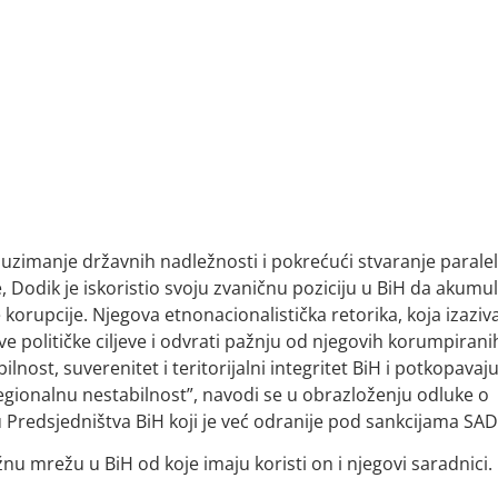
duzimanje državnih nadležnosti i pokrećući stvaranje parale
e, Dodik je iskoristio svoju zvaničnu poziciju u BiH da akumul
 korupcije. Njegova etnonacionalistička retorika, koja izaziv
e političke ciljeve i odvrati pažnju od njegovih korumpirani
lnost, suverenitet i teritorijalni integritet BiH i potkopavaj
regionalnu nestabilnost”, navodi se u obrazloženju odluke o
Predsjedništva BiH koji je već odranije pod sankcijama SAD
nu mrežu u BiH od koje imaju koristi on i njegovi saradnici.