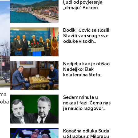
ljudi od povjerenja
„drmaju“ Bokom
Dodik i Čović se složili:
Staviti van snage sve
odluke visokih
predstavnika
Nedjelja kad je otišao
Nedeljko: Elek
kolateralna šteta
sukoba Vučić-Dodik!
ama
Sedam minuta u
soba
nokaut fazi: Čemu nas
je naučio razgovor
Dodik – Izetbegović
Konačna odluka Suda
u Strazburu: Miloradu