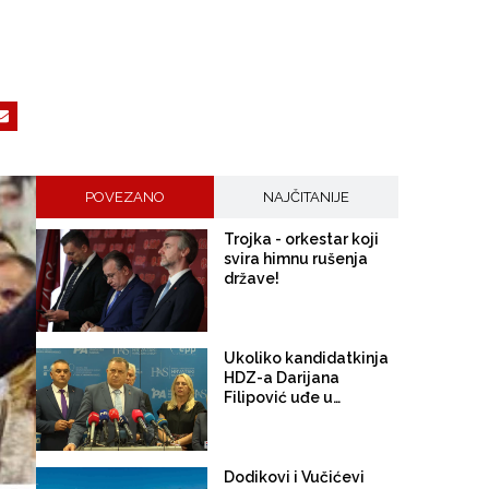
POVEZANO
NAJČITANIJE
Trojka - orkestar koji
svira himnu rušenja
države!
Ukoliko kandidatkinja
HDZ-a Darijana
Filipović uđe u
Predsjedništvo BiH
Dodik sigurno ostaje u
Vijeću ministara
Dodikovi i Vučićevi