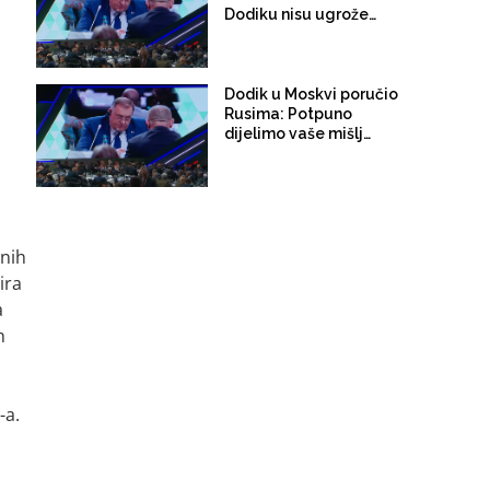
Dodiku nisu ugrožena
prava, presuda Suda
BiH ostaje na snazi!
Dodik u Moskvi poručio
Rusima: Potpuno
dijelimo vaše mišljenje
o militarizaciji
Njemačke i
podmuklosti Velike
Britanije, one moraju
biti zaustavljene
lnih
ira
a
h
u
-a.