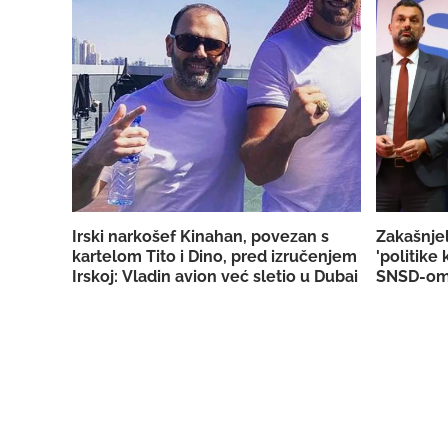
Irski narkošef Kinahan, povezan s
Zakašnjel
kartelom Tito i Dino, pred izručenjem
'politike
Irskoj: Vladin avion već sletio u Dubai
SNSD-o