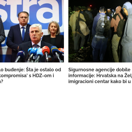
o buđenje: Šta je ostalo od
Sigurnosne agencije dobile
 kompromisa' s HDZ-om i
informacije: Hrvatska na Želj
m?
imigracioni centar kako bi u
mogla ilegalno prebacivati 