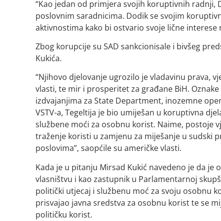
“Kao jedan od primjera svojih koruptivnih radnji,
poslovnim saradnicima. Dodik se svojim korupti
aktivnostima kako bi ostvario svoje lične interese
Zbog korupcije su SAD sankcionisale i bivšeg pred
Kukića.
“Njihovo djelovanje ugrozilo je vladavinu prava, vj
vlasti, te mir i prosperitet za građane BiH. Oznake
izdvajanjima za State Department, inozemne opera
VSTV-a, Tegeltija je bio umiješan u koruptivna djela
službene moći za osobnu korist. Naime, postoje vje
traženje koristi u zamjenu za miješanje u sudski 
poslovima”, saopćile su američke vlasti.
Kada je u pitanju Mirsad Kukić navedeno je da je o
vlasništvu i kao zastupnik u Parlamentarnoj skupšt
politički utjecaj i službenu moć za svoju osobnu k
prisvajao javna sredstva za osobnu korist te se m
političku korist.