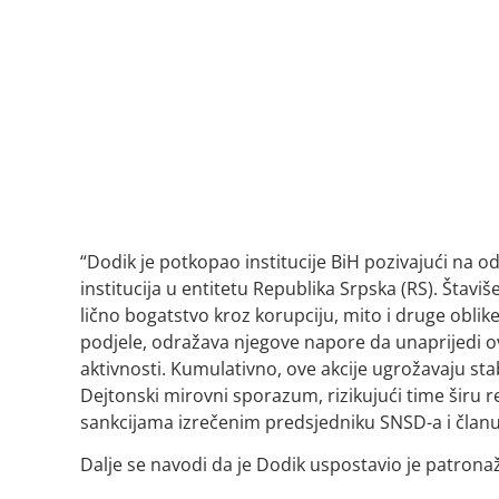
“Dodik je potkopao institucije BiH pozivajući na o
institucija u entitetu Republika Srpska (RS). Štaviš
lično bogatstvo kroz korupciju, mito i druge oblike
podjele, odražava njegove napore da unaprijedi ov
aktivnosti. Kumulativno, ove akcije ugrožavaju stabi
Dejtonski mirovni sporazum, rizikujući time širu 
sankcijama izrečenim predsjedniku SNSD-a i članu 
Dalje se navodi da je Dodik uspostavio je patronaž