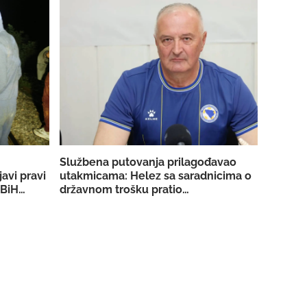
Službena putovanja prilagođavao
avi pravi
utakmicama: Helez sa saradnicima o
 BiH
državnom trošku pratio
migrante
reprezentaciju BiH