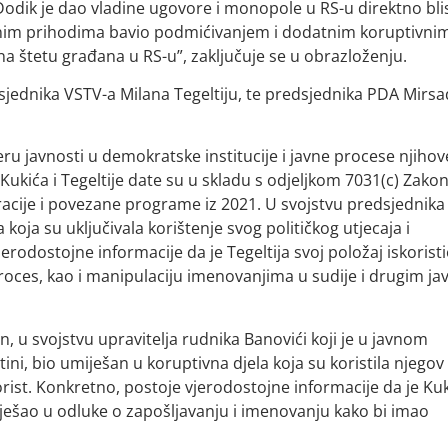
 Dodik je dao vladine ugovore i monopole u RS-u direktno bl
vnim prihodima bavio podmićivanjem i dodatnim koruptivni
 na štetu građana u RS-u”, zaključuje se u obrazloženju.
sjednika VSTV-a Milana Tegeltiju, te predsjednika PDA Mirs
eru javnosti u demokratske institucije i javne procese njihov
 Kukića i Tegeltije date su u skladu s odjeljkom 7031(c) Zako
cije i povezane programe iz 2021. U svojstvu predsjednika
 koja su uključivala korištenje svog političkog utjecaja i
rodostojne informacije da je Tegeltija svoj položaj iskoristi
proces, kao i manipulaciju imenovanjima u sudije i drugim ja
n, u svojstvu upravitelja rudnika Banovići koji je u javnom
ini, bio umiješan u koruptivna djela koja su koristila njegov
orist. Konkretno, postoje vjerodostojne informacije da je Ku
iješao u odluke o zapošljavanju i imenovanju kako bi imao