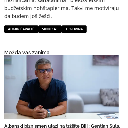
budžetskim hohštaplerima. Takvi me motiviraju
da budem još žešći.
ADMIR ČAVALIĆ
SINDIKAT
TRGOVINA
Možda vas zanima
Albanski biznismen ulazi na tržište BiH: Gentian Sula,