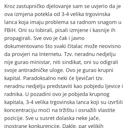
Kroz zastupničko djelovanje sam se uvjerio da je
ova izmjena potekla od 3-4 velika trgovinska
lanca koja imaju problema sa radnom snagom u
FBiH. Oni su lobirali, pisali izmjene i kasnije ih
propagirali. Sve ovo je čak i javno
dokumentovano što svaki čitalac može neovisno
da provjeri na Internetu. Tzv. neradnu nedjelju
nije gurao ministar, niti sindikat, oni su odigrali
svoje antiradničke uloge. Ovo je gurao krupni
kapital. Paradoksalno neki će ljevičari tzv.
neradnu nedjelju predstaviti kao pobjedu ljevice i
radnika. U pozadini ovo je pobjeda krupnog
kapitala, 3-4 velika trgovinska lanca koji su izvršili
koncentraciju moći na tržištu i osnažili vlastite
pozicije. Sve u susret dolaska neke jače,
inostrane konkurencije. Dakle, par velikih