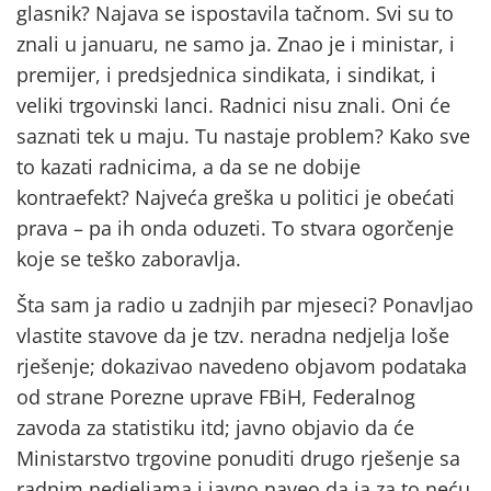
glasnik? Najava se ispostavila tačnom. Svi su to
znali u januaru, ne samo ja. Znao je i ministar, i
premijer, i predsjednica sindikata, i sindikat, i
veliki trgovinski lanci. Radnici nisu znali. Oni će
saznati tek u maju. Tu nastaje problem? Kako sve
to kazati radnicima, a da se ne dobije
kontraefekt? Najveća greška u politici je obećati
prava – pa ih onda oduzeti. To stvara ogorčenje
koje se teško zaboravlja.
Šta sam ja radio u zadnjih par mjeseci? Ponavljao
vlastite stavove da je tzv. neradna nedjelja loše
rješenje; dokazivao navedeno objavom podataka
od strane Porezne uprave FBiH, Federalnog
zavoda za statistiku itd; javno objavio da će
Ministarstvo trgovine ponuditi drugo rješenje sa
radnim nedjeljama i javno naveo da ja za to neću