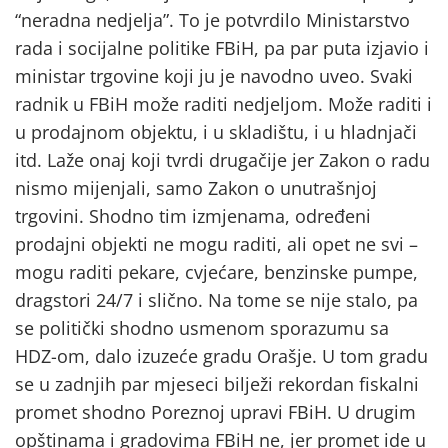
“neradna nedjelja”. To je potvrdilo Ministarstvo
rada i socijalne politike FBiH, pa par puta izjavio i
ministar trgovine koji ju je navodno uveo. Svaki
radnik u FBiH može raditi nedjeljom. Može raditi i
u prodajnom objektu, i u skladištu, i u hladnjači
itd. Laže onaj koji tvrdi drugačije jer Zakon o radu
nismo mijenjali, samo Zakon o unutrašnjoj
trgovini. Shodno tim izmjenama, određeni
prodajni objekti ne mogu raditi, ali opet ne svi –
mogu raditi pekare, cvjećare, benzinske pumpe,
dragstori 24/7 i slično. Na tome se nije stalo, pa
se politički shodno usmenom sporazumu sa
HDZ-om, dalo izuzeće gradu Orašje. U tom gradu
se u zadnjih par mjeseci bilježi rekordan fiskalni
promet shodno Poreznoj upravi FBiH. U drugim
opštinama i gradovima FBiH ne, jer promet ide u