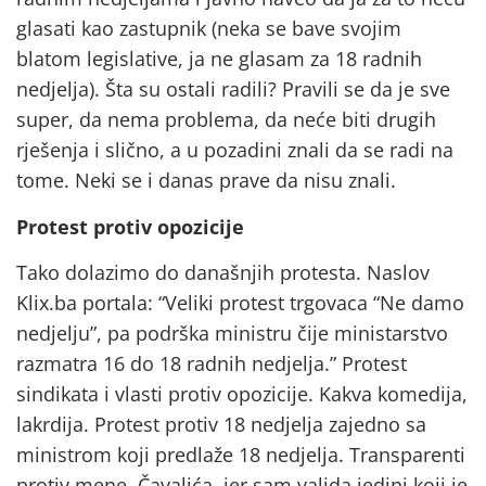
glasati kao zastupnik (neka se bave svojim
blatom legislative, ja ne glasam za 18 radnih
nedjelja). Šta su ostali radili? Pravili se da je sve
super, da nema problema, da neće biti drugih
rješenja i slično, a u pozadini znali da se radi na
tome. Neki se i danas prave da nisu znali.
Protest protiv opozicije
Tako dolazimo do današnjih protesta. Naslov
Klix.ba portala: “Veliki protest trgovaca “Ne damo
nedjelju”, pa podrška ministru čije ministarstvo
razmatra 16 do 18 radnih nedjelja.” Protest
sindikata i vlasti protiv opozicije. Kakva komedija,
lakrdija. Protest protiv 18 nedjelja zajedno sa
ministrom koji predlaže 18 nedjelja. Transparenti
protiv mene, Čavalića, jer sam valjda jedini koji je