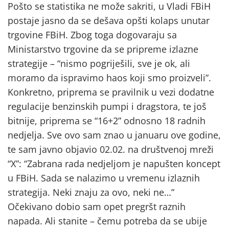
Pošto se statistika ne može sakriti, u Vladi FBiH
postaje jasno da se dešava opšti kolaps unutar
trgovine FBiH. Zbog toga dogovaraju sa
Ministarstvo trgovine da se pripreme izlazne
strategije – “nismo pogriješili, sve je ok, ali
moramo da ispravimo haos koji smo proizveli”.
Konkretno, priprema se pravilnik u vezi dodatne
regulacije benzinskih pumpi i dragstora, te još
bitnije, priprema se “16+2” odnosno 18 radnih
nedjelja. Sve ovo sam znao u januaru ove godine,
te sam javno objavio 02.02. na društvenoj mreži
“X”: “Zabrana rada nedjeljom je napušten koncept
u FBiH. Sada se nalazimo u vremenu izlaznih
strategija. Neki znaju za ovo, neki ne…”
Očekivano dobio sam opet pregršt raznih
napada. Ali stanite – čemu potreba da se ubije