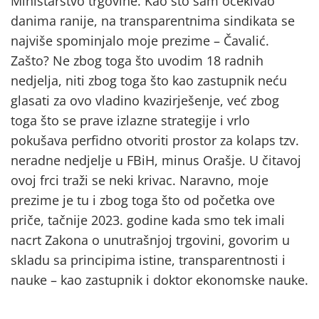
Ministarstvo trgovine. Kao što sam očekivao
danima ranije, na transparentnima sindikata se
najviše spominjalo moje prezime – Čavalić.
Zašto? Ne zbog toga što uvodim 18 radnih
nedjelja, niti zbog toga što kao zastupnik neću
glasati za ovo vladino kvazirješenje, već zbog
toga što se prave izlazne strategije i vrlo
pokušava perfidno otvoriti prostor za kolaps tzv.
neradne nedjelje u FBiH, minus Orašje. U čitavoj
ovoj frci traži se neki krivac. Naravno, moje
prezime je tu i zbog toga što od početka ove
priče, tačnije 2023. godine kada smo tek imali
nacrt Zakona o unutrašnjoj trgovini, govorim u
skladu sa principima istine, transparentnosti i
nauke – kao zastupnik i doktor ekonomske nauke.