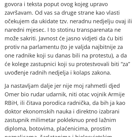
govora i teksta poput ovog kojeg upravo
završavam. Od vas sa druge strane kao vlasti
očekujem da ukidate tzv. neradnu nedjelju ovaj ili
naredni mjesec. I to stotinu transparenata ne
može sakriti. Javnost će jasno vidjeti da ću biti
protiv na parlamentu (to je valjda najbitnije za
one radnike koji su danas bili na protestu), a da
će kolege zastupnici koji su protestvovali biti “za”
uvođenje radnih nedjelja i kolaps zakona.
Ja nastavljam dalje jer nije moj rahmetli djed
Omer bio rudar udarnik, niti otac vojnik Armije
RBiH, ili čitava porodica radnička, da bih ja kao
doktor ekonomskih nauka i direktno izabrani
zastupnik milimetar pokleknuo pred lažnim
diploma, botovima, plaćenicima, prostim
neznalicama, šarlatanima i bjelosvjetskim