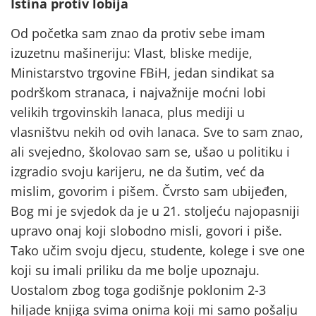
Istina protiv lobija
Od početka sam znao da protiv sebe imam
izuzetnu mašineriju: Vlast, bliske medije,
Ministarstvo trgovine FBiH, jedan sindikat sa
podrškom stranaca, i najvažnije moćni lobi
velikih trgovinskih lanaca, plus mediji u
vlasništvu nekih od ovih lanaca. Sve to sam znao,
ali svejedno, školovao sam se, ušao u politiku i
izgradio svoju karijeru, ne da šutim, već da
mislim, govorim i pišem. Čvrsto sam ubijeđen,
Bog mi je svjedok da je u 21. stoljeću najopasniji
upravo onaj koji slobodno misli, govori i piše.
Tako učim svoju djecu, studente, kolege i sve one
koji su imali priliku da me bolje upoznaju.
Uostalom zbog toga godišnje poklonim 2-3
hiljade knjiga svima onima koji mi samo pošalju