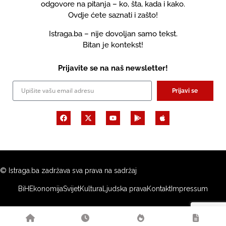
odgovore na pitanja – ko, šta, kada i kako.
Ovdje ćete saznati i zašto!
Istraga.ba – nije dovoljan samo tekst.
Bitan je kontekst!
Prijavite se na naš newsletter!
Prijavi se
© Istraga.ba zadržava sva prava na sadržaj
BiH
Ekonomija
Svijet
Kultura
Ljudska prava
Kontakt
Impressum