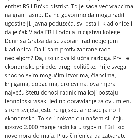
entitet RS i Brčko distrikt. To je sada već vrapcima
na grani jasno. Da ne govorimo da mogu raditi
ugostitelji, javna poduzeća, svi ostali, kladionice i
da je čak Vlada FBiH odbila inicijativu kolege
Dennisa Gratza da se zabrani rad nedjeljom
kladionica. Da li sam protiv zabrane rada
nedjeljom? Da, i to iz dva ključna razloga. Prvi je
ekonomske prirode, drugi političke. Prije svega,
shodno svim mogućim izvorima, člancima,
knjigama, podacima, brojevima, ova mjera
najveću štetu donosi radnicima koji postaju
tehnološki višak. Jedino opravdanje za ovu mjeru
širom svijeta jeste religijsko, a ne socijalno ili
ekonomsko. To se i pokazalo u našem slučaju –
gotovo 2.000 manje radnika u trgovini FBiH od
novembra do maja. Plus činjenica da zatvarate