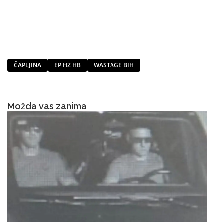
ČAPLJINA
EP HZ HB
WASTAGE BIH
Možda vas zanima