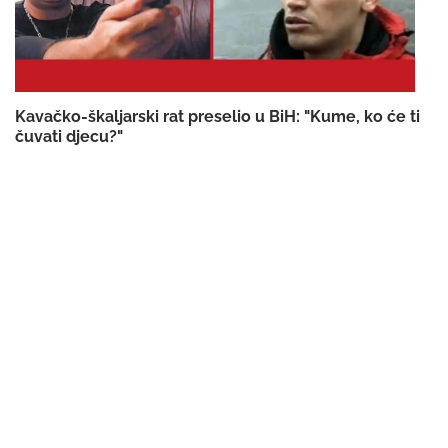
Kavačko-škaljarski rat preselio u BiH: "Kume, ko će ti
čuvati djecu?"