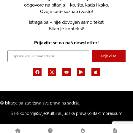
odgovore na pitanja – ko, šta, kada i kako.
Ovdje ćete saznati i zašto!
Istraga.ba – nije dovoljan samo tekst.
Bitan je kontekst!
Prijavite se na naš newsletter!
Prijavi se
© Istraga.ba zadržava sva prava na sadržaj
BiH
Ekonomija
Svijet
Kultura
Ljudska prava
Kontakt
Impressum