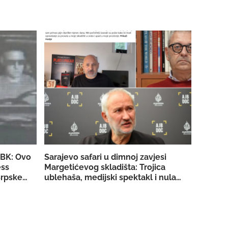
SBK: Ovo
Sarajevo safari u dimnoj zavjesi
ess
Margetićevog skladišta: Trojica
rpske za
ublehaša, medijski spektakl i nula
konkretnih dokaza