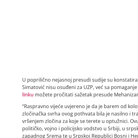
U poprilično nejasnoj presudi sudije su konstatiral
Simatović nisu osuđeni za UZP, već sa pomaganje u
linku
možete pročitati sažetak presude Mehaniza
“Raspravno vijeće uvjereno je da je barem od kol
zločinačka svrha ovog pothvata bila je nasilno i 
vršenjem zločina za koje se terete u optužnici. Ov
političko, vojno i policijsko vodstvo u Srbiji, u s
zapadnog Srema te u Srpskoj Republici Bosni i Her