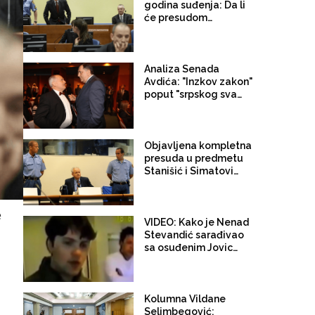
Hrvatskoj!
godina suđenja: Da li
će presudom
Simatoviću i Stanišiću
biti potvrđena agresija
Srbije na BiH
Analiza Senada
Avdića: "Inzkov zakon"
poput "srpskog svata",
Dodik privodi kraju
proces za čije je
ostvarenje Milošević
govorio da su ”Srbi
Objavljena kompletna
spremni jesti i korenje"
presuda u predmetu
Stanišić i Simatović:
Slobodan Milošević na
čelu udruženog
zločinačkog
e
poduhvata u BiH i
VIDEO: Kako je Nenad
Hrvatskoj
Stevandić sarađivao
sa osuđenim Jovicom
Stanišićem: "Vodio sam
Brđanina kod Jovice na
ribanje"
Kolumna Vildane
Selimbegović: