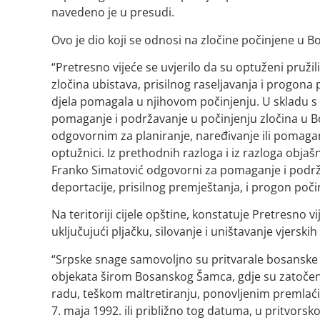
navedeno je u presudi.
Ovo je dio koji se odnosi na zločine počinjene u
“Pretresno vijeće se uvjerilo da su optuženi pruži
zločina ubistava, prisilnog raseljavanja i progona
djela pomagala u njihovom počinjenju. U skladu s 
pomaganje i podržavanje u počinjenju zločina u
odgovornim za planiranje, naređivanje ili pomaga
optužnici. Iz prethodnih razloga i iz razloga objaš
Franko Simatović odgovorni za pomaganje i podržav
deportacije, prisilnog premještanja, i progon po
Na teritoriji cijele opštine, konstatuje Pretresno 
uključujući pljačku, silovanje i uništavanje vjerski
“Srpske snage samovoljno su pritvarale bosanske
objekata širom Bosanskog Šamca, gdje su zatočeni
radu, teškom maltretiranju, ponovljenim premlaćiva
7. maja 1992. ili približno tog datuma, u pritvor