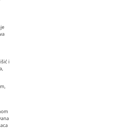
nje
ova
šić i
a,
om,
lnom
 Dana
raca