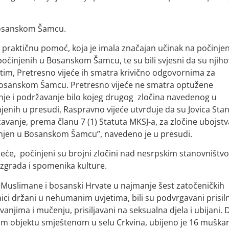
 Bosanskom Šamcu.
li praktičnu pomoć, koja je imala značajan učinak na počinje
 počinjenih u Bosanskom Šamcu, te su bili svjesni da su njih
tim, Pretresno vijeće ih smatra krivično odgovornima za
 Bosanskom Šamcu. Pretresno vijeće ne smatra optužene
nje i podržavanje bilo kojeg drugog zločina navedenog u
njenih u presudi, Raspravno vijeće utvrđuje da su Jovica Stani
anje, prema članu 7 (1) Statuta MKSJ-a, za zločine ubojstv
činjen u Bosanskom Šamcu”, navedeno je u presudi.
vijeće, počinjeni su brojni zločini nad nesrpskim stanovništv
h zgrada i spomenika kulture.
 Muslimane i bosanski Hrvate u najmanje šest zatočeničkih
ci držani u nehumanim uvjetima, bili su podvrgavani prisi
njima i mučenju, prisiljavani na seksualna djela i ubijani.
skom objektu smještenom u selu Crkvina, ubijeno je 16 muška