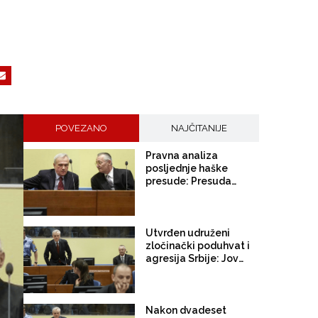
POVEZANO
NAJČITANIJE
Pravna analiza
posljednje haške
presude: Presuda
Stanišiću i Simatoviću
ne ostavlja mogućnost
tužbe protiv Srbije,
genocid nije pomenut!
Utvrđen udruženi
zločinački poduhvat i
agresija Srbije: Jovici
Stanišiću i Frenkiju
Simatoviću po 15
godina zatvora zbog
zločina u BiH i
Nakon dvadeset