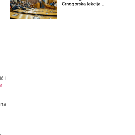
Crnogorska lekcija o
Srebrenici
ć i
m
ena
,