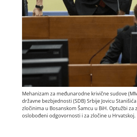
Mehanizam za međunarodne krivične sudove (MMK
državne bezbjednosti (SDB) Srbije Jovicu Stanišić
zločinima u Bosanskom Šamcu u BiH. Optužbi za z
oslobođeni odgovornosti i za zločine u Hrvatskoj.