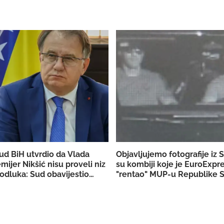
ud BiH utvrdio da Vlada
Objavljujemo fotografije iz 
emijer Nikšić nisu proveli niz
su kombiji koje je EuroExpr
odluka: Sud obavijestio
"rentao" MUP-u Republike S
užilaštvo
akciju u Bugojnu!