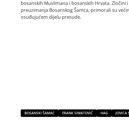
bosanskih Muslimana i bosanskih Hrvata. Zločini i 
preuzimanja Bosanskog Šamca, primorali su većin
osuđujućem dijelu presude.
BOSANSKI ŠAMAC
FRANK SIMATOVIĆ
HAG
JOVICA 