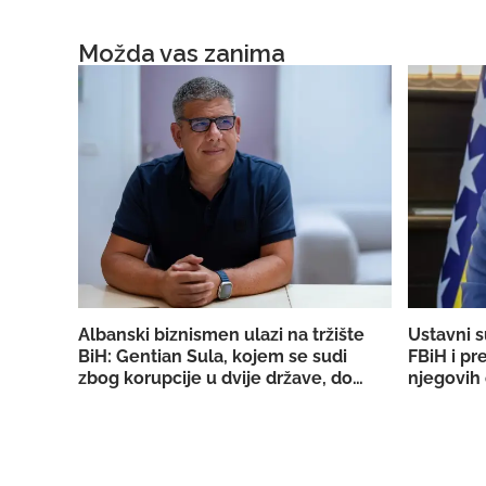
Možda vas zanima
Albanski biznismen ulazi na tržište
Ustavni s
BiH: Gentian Sula, kojem se sudi
FBiH i pr
zbog korupcije u dvije države, dobio
njegovih 
licencu DERK-a za trgovinu strujom
državno T