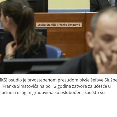
S) osudio je prvostepenom presudom bivše šefove Služb
a i Franka Simatovića na po 12 godina zatvora za učešće u
ločine u drugim gradovima su oslobođeni, kao što su