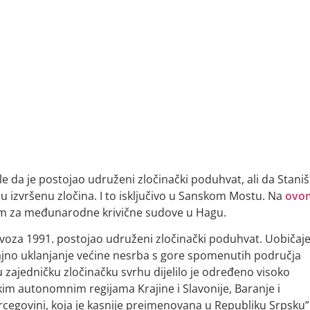
e da je postojao udruženi zločinački poduhvat, ali da Staniši
 izvršenu zločina. I to isključivo u Sanskom Mostu. Na
ovo
m za međunarodne krivične sudove u Hagu.
ovoza 1991. postojao udruženi zločinački poduhvat. Uobičaj
trajno uklanjanje većine nesrba s gore spomenutih područja
u zajedničku zločinačku svrhu dijelilo je određeno visoko
rpskim autonomnim regijama Krajine i Slavonije, Baranje i
cegovini, koja je kasnije preimenovana u Republiku Srpsku”