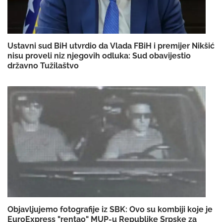
Ustavni sud BiH utvrdio da Vlada FBiH i premijer Nikšić
nisu proveli niz njegovih odluka: Sud obavijestio
državno Tužilaštvo
Objavljujemo fotografije iz SBK: Ovo su kombiji koje je
EuroExpress "rentao" MUP-u Republike Srpske za