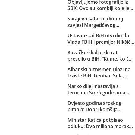
Objavljujemo fotografije iz
SBK: Ovo su kombiji koje je
EuroExpress “rentao” MUP-u
Sarajevo safari u dimnoj
Republike Srpske za akciju u
zavjesi Margetićevog
Bugojnu!
skladišta: Trojica ublehaša,
Ustavni sud BiH utvrdio da
medijski spektakl i nula
Vlada FBiH i premijer Nikšić
konkretnih dokaza
nisu proveli niz njegovih
Kavačko-škaljarski rat
odluka: Sud obavijestio
preselio u BiH: “Kume, ko će
državno Tužilaštvo
ti čuvati djecu?”
Albanski biznismen ulazi na
tržište BiH: Gentian Sula,
kojem se sudi zbog korupcije
Narko diler nastavlja s
u dvije države, dobio licencu
terorom: Šmrk godinama
DERK-a za trgovinu strujom
nekažnjeno zlostavlja
Dvjesto godina srpskog
Sarajlije i snima svoje
pitanja: Dobri komšija
brutalne akcije!
Aleksandar Vučić
Ministar Katica potpisao
odluku: Dva miliona maraka
za strane pilote, servis i