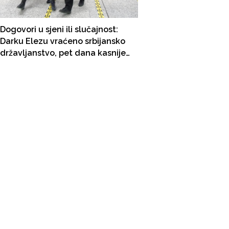
Dogovori u sjeni ili slučajnost:
Darku Elezu vraćeno srbijansko
državljanstvo, pet dana kasnije
obavezao se da će svjedočiti
protiv Dijane Hrkalović i Veljka
Belivuka