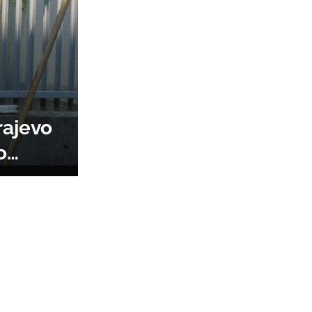
rajevo
o
 Darka
kušao