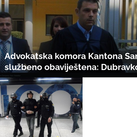
Advokatska komora Kantona Sa
službeno obaviještena: Dubravk
Čampara nije dostojan da bude
advokat. Deceniju skrivao iskaz
Ostojića koji je priznao da je po
ubiti advokata Senada Krehu!