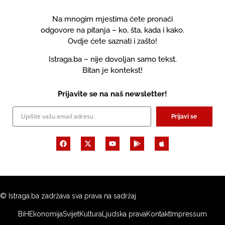
Na mnogim mjestima ćete pronaći
odgovore na pitanja – ko, šta, kada i kako.
Ovdje ćete saznati i zašto!
Istraga.ba – nije dovoljan samo tekst.
Bitan je kontekst!
Prijavite se na naš newsletter!
Prijavi se
© Istraga.ba zadržava sva prava na sadržaj
BiH
Ekonomija
Svijet
Kultura
Ljudska prava
Kontakt
Impressum