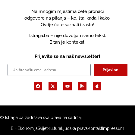
Na mnogim mjestima ćete pronaći
odgovore na pitanja – ko, šta, kada i kako.
Ovdje ćete saznati i zašto!
Istraga.ba – nije dovoljan samo tekst.
Bitan je kontekst!
Prijavite se na naš newsletter!
Prijavi se
© Istraga.ba zadržava sva prava na sadržaj
BiH
Ekonomija
Svijet
Kultura
Ljudska prava
Kontakt
Impressum