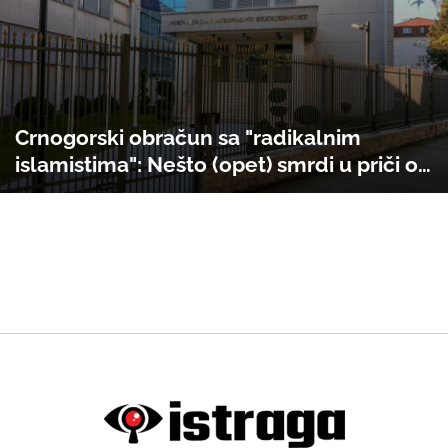
Crnogorski obračun sa "radikalnim
islamistima": Nešto (opet) smrdi u priči o
“usamljenim vukovima”