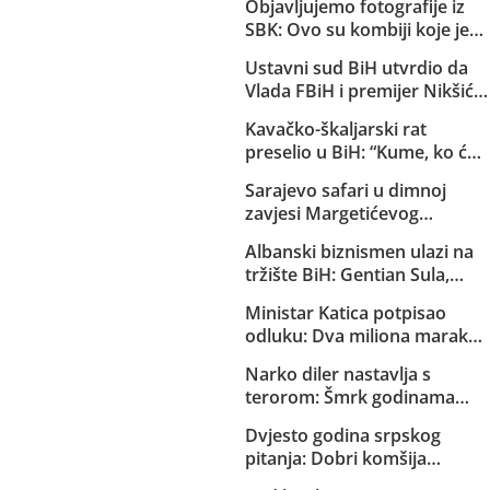
Objavljujemo fotografije iz
SBK: Ovo su kombiji koje je
EuroExpress “rentao” MUP-u
Ustavni sud BiH utvrdio da
Republike Srpske za akciju u
Vlada FBiH i premijer Nikšić
Bugojnu!
nisu proveli niz njegovih
Kavačko-škaljarski rat
odluka: Sud obavijestio
preselio u BiH: “Kume, ko će
državno Tužilaštvo
ti čuvati djecu?”
Sarajevo safari u dimnoj
zavjesi Margetićevog
skladišta: Trojica ublehaša,
Albanski biznismen ulazi na
medijski spektakl i nula
tržište BiH: Gentian Sula,
konkretnih dokaza
kojem se sudi zbog korupcije
Ministar Katica potpisao
u dvije države, dobio licencu
odluku: Dva miliona maraka
DERK-a za trgovinu strujom
za strane pilote, servis i
Narko diler nastavlja s
osiguranje helikoptera MUP-
terorom: Šmrk godinama
a KS
nekažnjeno zlostavlja
Dvjesto godina srpskog
Sarajlije i snima svoje
pitanja: Dobri komšija
brutalne akcije!
Aleksandar Vučić