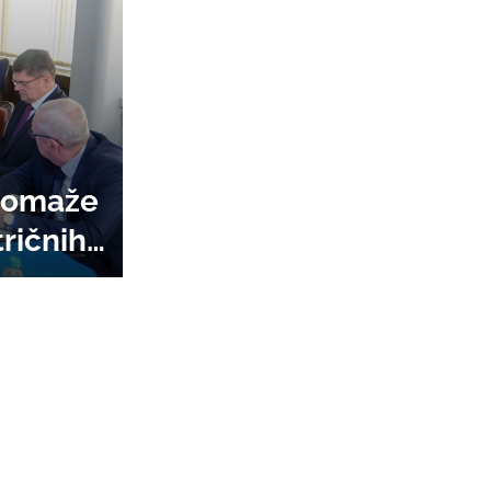
 pomaže
ričnih i
je
amdija
kari,