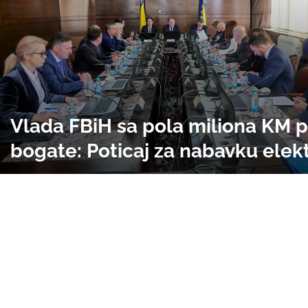
Vlada FBiH sa pola miliona KM
bogate: Poticaj za nabavku elekt
hibridnih automobila dobilo dvo
sudija Suda BiH, kćerka Fadila
Novalića, doktor Ermin Čehić, H
Lipovača, profesor Aziz Šunje, lje
advokati ...