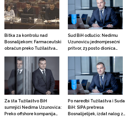
Bitka za kontrolu nad
Sud BiH odlučio: Nedimu
Bosnalijekom: Farmaceutski
Uzunoviću jednomjesečni
obračun preko Tužilaštva
pritvor, 23 posto dionica
BiH
Bosnalijeka blokirano
Za šta Tužilaštvo BiH
Po naredbi Tužilaštva i Suda
sumnjiči Nedima Uzunovića:
BiH: SIPA pretresa
Preko offshore kompanija
Bosnalijelijek, izdat nalog za
izvlačio novac iz Bosnalijeka
hapšenje direktora Nedima
i kupovao nekretnine na
Uzunovića