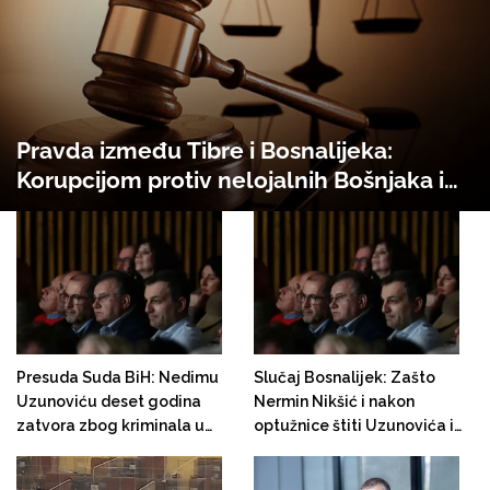
Pravda između Tibre i Bosnalijeka:
Korupcijom protiv nelojalnih Bošnjaka i
neposlušnih Hrvata!
Presuda Suda BiH: Nedimu
Slučaj Bosnalijek: Zašto
Uzunoviću deset godina
Nermin Nikšić i nakon
zatvora zbog kriminala u
optužnice štiti Uzunovića i
Bosnalijeku
ruski kapital?