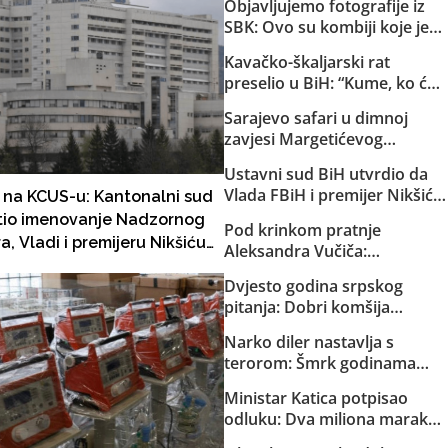
Objavljujemo fotografije iz
SBK: Ovo su kombiji koje je
EuroExpress “rentao” MUP-u
Kavačko-škaljarski rat
Republike Srpske za akciju u
preselio u BiH: “Kume, ko će
Bugojnu!
ti čuvati djecu?”
Sarajevo safari u dimnoj
zavjesi Margetićevog
skladišta: Trojica ublehaša,
Ustavni sud BiH utvrdio da
medijski spektakl i nula
Vlada FBiH i premijer Nikšić
 na KCUS-u: Kantonalni sud
konkretnih dokaza
nisu proveli niz njegovih
tio imenovanje Nadzornog
Pod krinkom pratnje
odluka: Sud obavijestio
, Vladi i premijeru Nikšiću
Aleksandra Vučiča:
državno Tužilaštvo
eno da sve vrate u stanje od
Naoružana formacija iz RS
Dvjesto godina srpskog
 4. oktobra ove godine!
upala u Federaciju. Kretali se
pitanja: Dobri komšija
kvadovima i pješke po šumi
Aleksandar Vučić
oko Bugojna. Specijalci MUP-
Narko diler nastavlja s
a SBK-a ih otjerali iz Kantona!
terorom: Šmrk godinama
nekažnjeno zlostavlja
Ministar Katica potpisao
Sarajlije i snima svoje
odluku: Dva miliona maraka
brutalne akcije!
za strane pilote, servis i