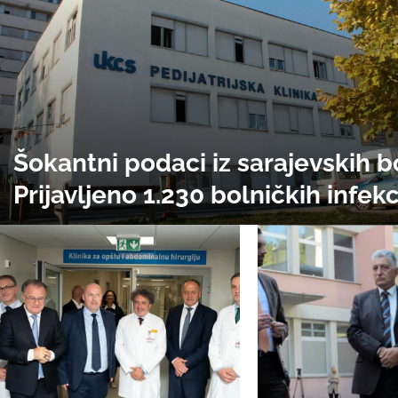
Šokantni podaci iz sarajevskih b
Prijavljeno 1.230 bolničkih infekci
smrtni ishod u dvije godine; sa
Pedijatriji KCUS-a lani 132 sluča