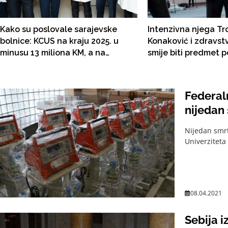
Kako su poslovale sarajevske
Intenzivna njega Tr
bolnice: KCUS na kraju 2025. u
Konaković i zdravst
minusu 13 miliona KM, a na
smije biti predmet p
računima se "čuva" 80 miliona;
trgovine” – osim kad
Opća bolnica povećala troškove
trgovac
plaća za 8,5 miliona KM
Federaln
nijedan 
Nijedan smrt
Univerziteta 
08.04.2021
Sebija i