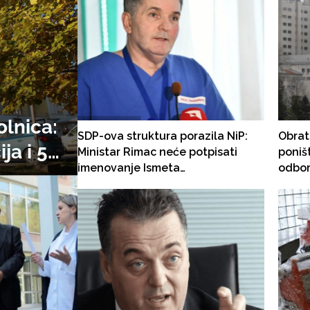
olnica:
SDP-ova struktura porazila NiP:
Obrat
ja i 51
Ministar Rimac neće potpisati
poniš
imenovanje Ismeta
odbora
mo na
Gavrankapetanovića za direktora
nalož
ja
KCUS-a
prije