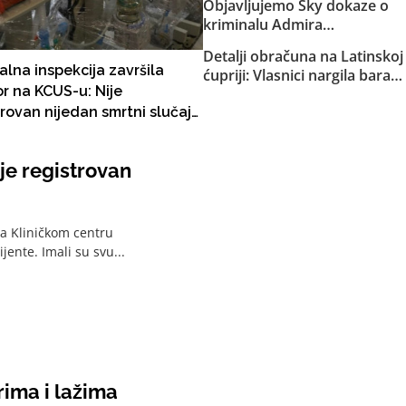
Objavljujemo Sky dokaze o
osiguranje helikoptera MUP-
kriminalu Admira
a KS
Arnautovića: “Šmrk se hvali
Detalji obračuna na Latinskoj
da je finansirao
alna inspekcija završila
ćupriji: Vlasnici nargila bara
Konakovićevu kampanju”…
r na KCUS-u: Nije
na koji je pucao Davud
“Pjevačicu Senidah polijte
trovan nijedan smrtni slučaj
Puškić pretukli njegovog
kiselinom i izbijte joj sve
brata Sulejmana, on im
neskim respiratorima
zube”… “Kokain je beton. Ide
prijetio pištoljem
kilogram za Split”
je registrovan
na Kliničkom centru
jente. Imali su svu...
rima i lažima