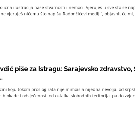
olična ilustracija naše stvarnosti i nemoći. Vjeruješ u sve što se na
ne vjeruješ ničemu što napišu Radončićevi mediji”, objasnit će mi, 
dić piše za Istragu: Sarajevsko zdravstvo, S
.
ćini koju tokom prošlog rata nije mimoišla nijedna nevolja, od srpsk
 blokade i odsječenosti od ostatka slobodnih teritorija, pa do zvje