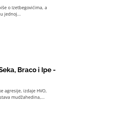
piše o Izetbegovićima, a
u jednoj...
eka, Braco i Ipe -
e agresije, izdaje HVO,
rstava mudžahedina,...