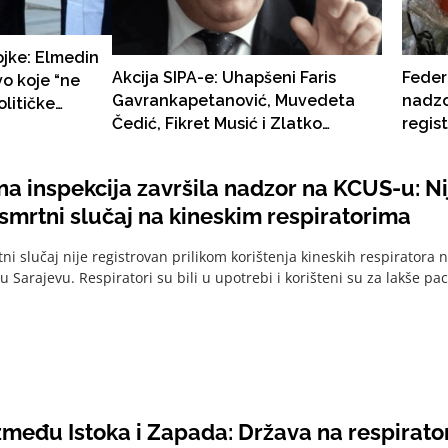
ojke: Elmedin
Akcija SIPA-e: Uhapšeni Faris
Feder
vo koje “ne
Gavrankapetanović, Muvedeta
nadzo
olitičke
Čedić, Fikret Musić i Zlatko
regis
a je on
Vuković
na ki
a inspekcija završila nadzor na KCUS-u: Ni
smrtni slučaj na kineskim respiratorima
ni slučaj nije registrovan prilikom korištenja kineskih respiratora 
u Sarajevu. Respiratori su bili u upotrebi i korišteni su za lakše paci
zmeđu Istoka i Zapada: Država na respirato