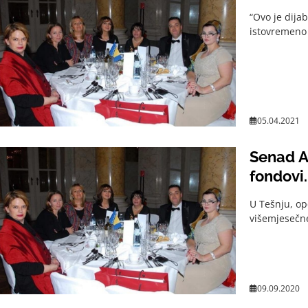
“Ovo je dijab
istovremeno 
05.04.2021
Senad Av
fondovi..
U Tešnju, op
višemjesečne
09.09.2020