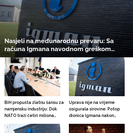
Nasjeli na međunarodnu prevaru: Sa
računa Igmana navodnom greškom
isplaćeno 780 hiljada eura nepoznatom
partneru iz Turske. Dio novca završio u
Emiratima
BiH propušta zlatnu šansu za
Uprava nije na vrijeme
namjensku industriju: Dok
osigurala sirovine: Potop
NATO traži četiri miliona
dionica Igmana nakon
granata godišnje, Pretis i
obustave rada, za dan
Igman bore se s milionskim
'izbrisano' 15 miliona KM!