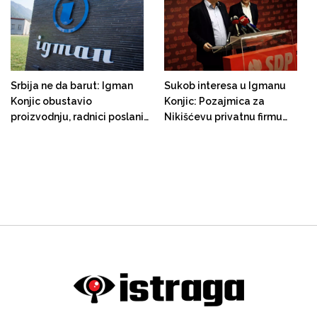
gubicima
Srbija ne da barut: Igman
Sukob interesa u Igmanu
Konjic obustavio
Konjic: Pozajmica za
proizvodnju, radnici poslani
Nikišćevu privatnu firmu
na prinudni godišnji odmor
CTK, ali nema posla bez
Grabovice