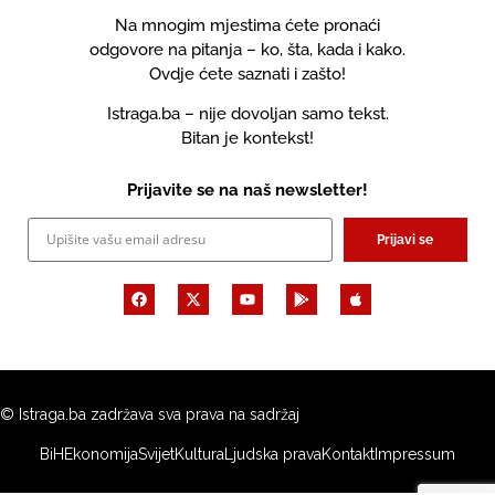
Na mnogim mjestima ćete pronaći
odgovore na pitanja – ko, šta, kada i kako.
Ovdje ćete saznati i zašto!
Istraga.ba – nije dovoljan samo tekst.
Bitan je kontekst!
Prijavite se na naš newsletter!
Prijavi se
© Istraga.ba zadržava sva prava na sadržaj
BiH
Ekonomija
Svijet
Kultura
Ljudska prava
Kontakt
Impressum