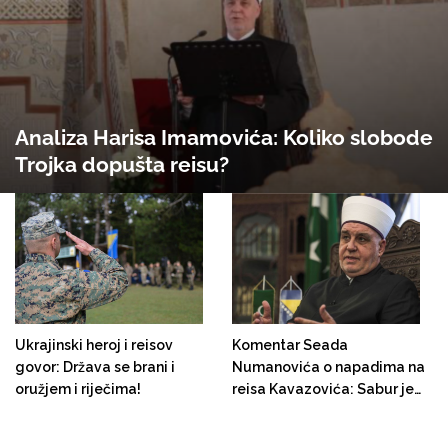
Analiza Harisa Imamovića: Koliko slobode
Trojka dopušta reisu?
Ukrajinski heroj i reisov
Komentar Seada
govor: Država se brani i
Numanovića o napadima na
oružjem i riječima!
reisa Kavazovića: Sabur je
"iscurio"